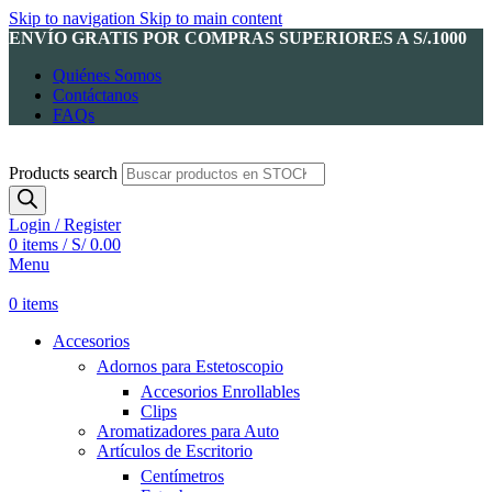
Skip to navigation
Skip to main content
ENVÍO GRATIS POR COMPRAS SUPERIORES A S/.1000
Quiénes Somos
Contáctanos
FAQs
Products search
Login / Register
0
items
/
S/
0.00
Menu
0
items
Accesorios
Adornos para Estetoscopio
Accesorios Enrollables
Clips
Aromatizadores para Auto
Artículos de Escritorio
Centímetros