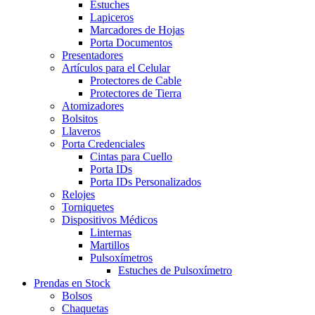
Estuches
Lapiceros
Marcadores de Hojas
Porta Documentos
Presentadores
Artículos para el Celular
Protectores de Cable
Protectores de Tierra
Atomizadores
Bolsitos
Llaveros
Porta Credenciales
Cintas para Cuello
Porta IDs
Porta IDs Personalizados
Relojes
Torniquetes
Dispositivos Médicos
Linternas
Martillos
Pulsoxímetros
Estuches de Pulsoxímetro
Prendas en Stock
Bolsos
Chaquetas