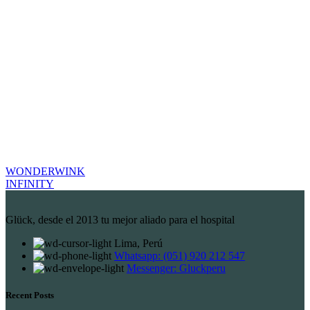
WONDERWINK
INFINITY
Glück, desde el 2013 tu mejor aliado para el hospital
Lima, Perú
Whatsapp: (051) 920 212 547
Messenger: Gluckperu
Recent Posts