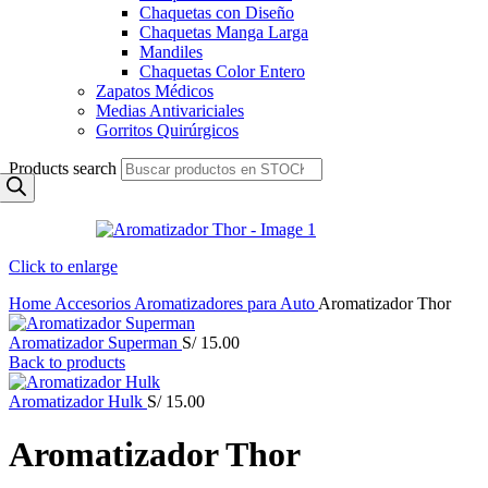
Chaquetas con Diseño
Chaquetas Manga Larga
Mandiles
Chaquetas Color Entero
Zapatos Médicos
Medias Antivariciales
Gorritos Quirúrgicos
Products search
Click to enlarge
Home
Accesorios
Aromatizadores para Auto
Aromatizador Thor
Aromatizador Superman
S/
15.00
Back to products
Aromatizador Hulk
S/
15.00
Aromatizador Thor