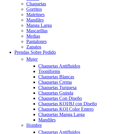
Chaquetas
Gorritos
Maletines
Mandiles
Manga Larga
Mascarillas
Medias
Pantalones
Zapatos
Prendas Sobre Pedido
Mujer
Chaquetas Antifluidos
Tooniforms
Chaquetas Blancas
Chaquetas Crema
Chaquetas Turquesa
Chaquetas Guinda
Chaquetas Con Diseño
Chaquetas KOI/BJ con Diseño
Chaquetas KOI Color Entero
Chaquetas Manga Larga
Mandiles
Hombre
Chaquetas Antifluidos