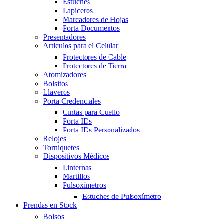
Estuches
Lapiceros
Marcadores de Hojas
Porta Documentos
Presentadores
Artículos para el Celular
Protectores de Cable
Protectores de Tierra
Atomizadores
Bolsitos
Llaveros
Porta Credenciales
Cintas para Cuello
Porta IDs
Porta IDs Personalizados
Relojes
Torniquetes
Dispositivos Médicos
Linternas
Martillos
Pulsoxímetros
Estuches de Pulsoxímetro
Prendas en Stock
Bolsos