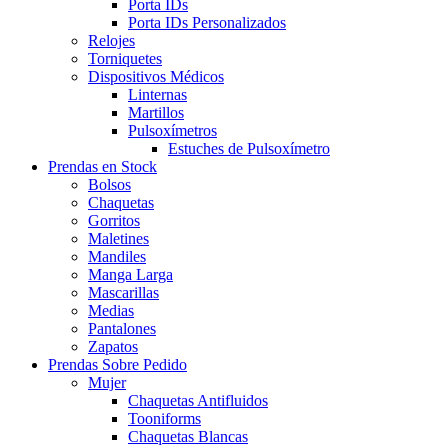
Porta IDs
Porta IDs Personalizados
Relojes
Torniquetes
Dispositivos Médicos
Linternas
Martillos
Pulsoxímetros
Estuches de Pulsoxímetro
Prendas en Stock
Bolsos
Chaquetas
Gorritos
Maletines
Mandiles
Manga Larga
Mascarillas
Medias
Pantalones
Zapatos
Prendas Sobre Pedido
Mujer
Chaquetas Antifluidos
Tooniforms
Chaquetas Blancas