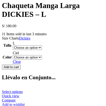
Chaqueta Manga Larga
DICKIES – L
S/
180.00
11
Items sold in last 3 minutes
Size Charts
Dickies
L
Talla
Ciel
Color
Clear
Chaqueta
Add to cart
Manga
Larga
Llévalo en Conjunto...
DICKIES
-
L
This
Select options
quantity
product
Quick view
has
Compare
multiple
Add to wishlist