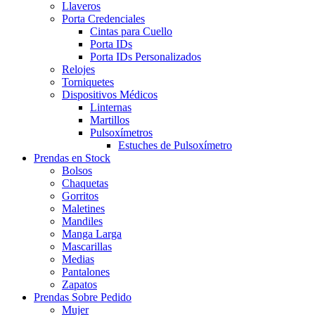
Llaveros
Porta Credenciales
Cintas para Cuello
Porta IDs
Porta IDs Personalizados
Relojes
Torniquetes
Dispositivos Médicos
Linternas
Martillos
Pulsoxímetros
Estuches de Pulsoxímetro
Prendas en Stock
Bolsos
Chaquetas
Gorritos
Maletines
Mandiles
Manga Larga
Mascarillas
Medias
Pantalones
Zapatos
Prendas Sobre Pedido
Mujer