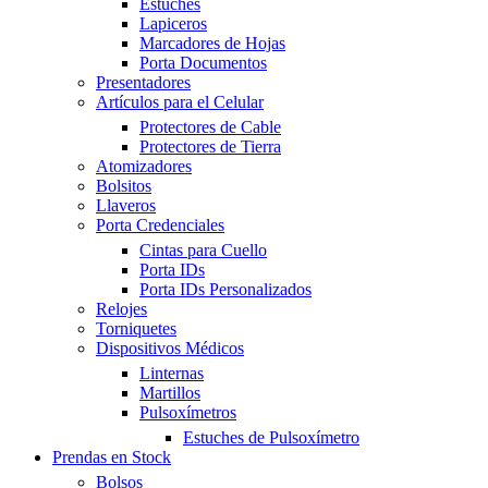
Estuches
Lapiceros
Marcadores de Hojas
Porta Documentos
Presentadores
Artículos para el Celular
Protectores de Cable
Protectores de Tierra
Atomizadores
Bolsitos
Llaveros
Porta Credenciales
Cintas para Cuello
Porta IDs
Porta IDs Personalizados
Relojes
Torniquetes
Dispositivos Médicos
Linternas
Martillos
Pulsoxímetros
Estuches de Pulsoxímetro
Prendas en Stock
Bolsos