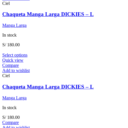
variants.
Ciel
The
options
Chaqueta Manga Larga DICKIES – L
may
be
Manga Larga
chosen
on
In stock
the
product
S/
180.00
page
This
Select options
product
Quick view
has
Compare
multiple
Add to wishlist
variants.
Ciel
The
options
Chaqueta Manga Larga DICKIES – L
may
be
Manga Larga
chosen
on
In stock
the
product
S/
180.00
page
Compare
Add to wishlist