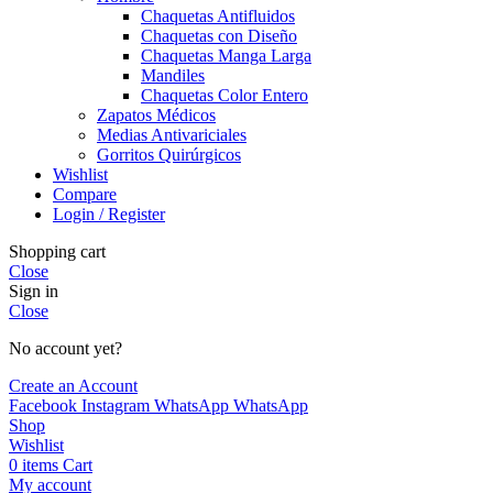
Chaquetas Antifluidos
Chaquetas con Diseño
Chaquetas Manga Larga
Mandiles
Chaquetas Color Entero
Zapatos Médicos
Medias Antivariciales
Gorritos Quirúrgicos
Wishlist
Compare
Login / Register
Shopping cart
Close
Sign in
Close
No account yet?
Create an Account
Facebook
Instagram
WhatsApp
WhatsApp
Shop
Wishlist
0
items
Cart
My account