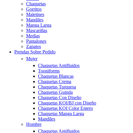
Chaquetas
Gorritos
Maletines
Mandiles
Manga Larga
Mascarillas
Medias
Pantalones
Zapatos
Prendas Sobre Pedido
Mujer
Chaquetas Antifluidos
Tooniforms
Chaquetas Blancas
Chaquetas Crema
Chaquetas Turquesa
Chaquetas Guinda
Chaquetas Con Diseño
Chaquetas KOI/BJ con Diseño
Chaquetas KOI Color Entero
Chaquetas Manga Larga
Mandiles
Hombre
Chaquetas Antifluidos