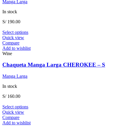
Manga Larga
chosen
on
In stock
the
product
S/
190.00
page
This
Select options
product
Quick view
has
Compare
multiple
Add to wishlist
variants.
Wine
The
options
Chaqueta Manga Larga CHEROKEE – S
may
be
Manga Larga
chosen
on
In stock
the
product
S/
160.00
page
This
Select options
product
Quick view
has
Compare
multiple
Add to wishlist
variants.