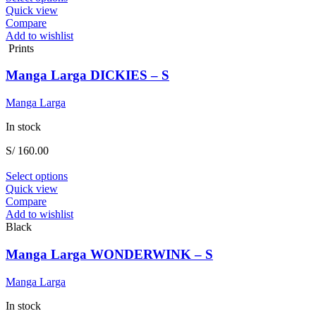
product
Quick view
has
Compare
multiple
Add to wishlist
variants.
Prints
The
options
Manga Larga DICKIES – S
may
be
Manga Larga
chosen
on
In stock
the
product
S/
160.00
page
This
Select options
product
Quick view
has
Compare
multiple
Add to wishlist
variants.
Black
The
options
Manga Larga WONDERWINK – S
may
be
Manga Larga
chosen
on
In stock
the