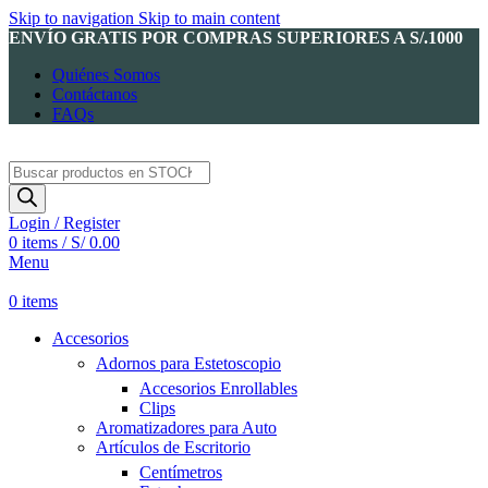
Skip to navigation
Skip to main content
ENVÍO GRATIS POR COMPRAS SUPERIORES A S/.1000
Quiénes Somos
Contáctanos
FAQs
Products
search
Login / Register
0
items
/
S/
0.00
Menu
0
items
Accesorios
Adornos para Estetoscopio
Accesorios Enrollables
Clips
Aromatizadores para Auto
Artículos de Escritorio
Centímetros