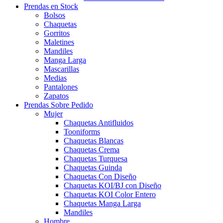
Prendas en Stock
Bolsos
Chaquetas
Gorritos
Maletines
Mandiles
Manga Larga
Mascarillas
Medias
Pantalones
Zapatos
Prendas Sobre Pedido
Mujer
Chaquetas Antifluidos
Tooniforms
Chaquetas Blancas
Chaquetas Crema
Chaquetas Turquesa
Chaquetas Guinda
Chaquetas Con Diseño
Chaquetas KOI/BJ con Diseño
Chaquetas KOI Color Entero
Chaquetas Manga Larga
Mandiles
Hombre