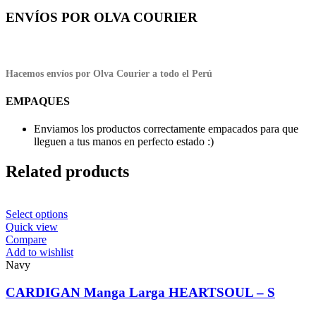
ENVÍOS POR OLVA COURIER
Hacemos envíos por Olva Courier a todo el Perú
EMPAQUES
Enviamos los productos correctamente empacados para que
lleguen a tus manos en perfecto estado :)
Related products
This
Select options
product
Quick view
has
Compare
multiple
Add to wishlist
variants.
Navy
The
options
CARDIGAN Manga Larga HEARTSOUL – S
may
be