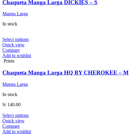
The
Chaqueta Manga Larga DICKIES – S
options
may
Manga Larga
be
chosen
In stock
on
the
product
This
Select options
page
product
Quick view
has
Compare
multiple
Add to wishlist
variants.
Prints
The
options
Chaqueta Manga Larga HQ BY CHEROKEE – M
may
be
Manga Larga
chosen
on
In stock
the
product
S/
140.00
page
This
Select options
product
Quick view
has
Compare
multiple
Add to wishlist