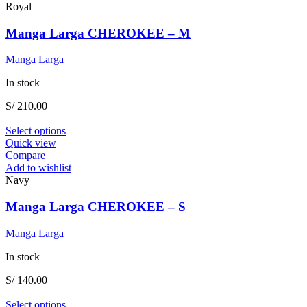
variants.
Royal
The
options
Manga Larga CHEROKEE – M
may
be
Manga Larga
chosen
on
In stock
the
product
S/
210.00
page
This
Select options
product
Quick view
has
Compare
multiple
Add to wishlist
variants.
Navy
The
options
Manga Larga CHEROKEE – S
may
be
Manga Larga
chosen
on
In stock
the
product
S/
140.00
page
This
Select options