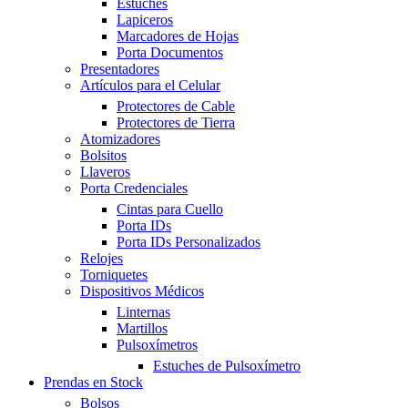
Estuches
Lapiceros
Marcadores de Hojas
Porta Documentos
Presentadores
Artículos para el Celular
Protectores de Cable
Protectores de Tierra
Atomizadores
Bolsitos
Llaveros
Porta Credenciales
Cintas para Cuello
Porta IDs
Porta IDs Personalizados
Relojes
Torniquetes
Dispositivos Médicos
Linternas
Martillos
Pulsoxímetros
Estuches de Pulsoxímetro
Prendas en Stock
Bolsos