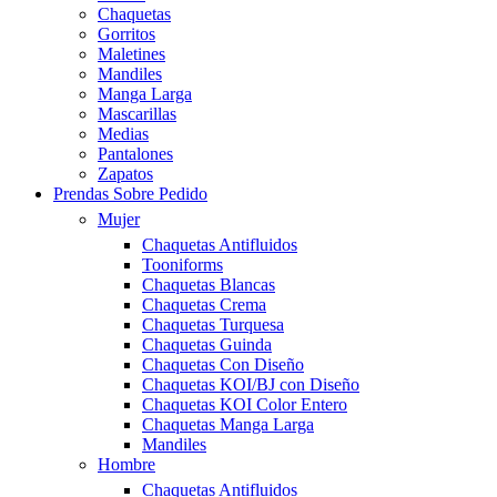
Chaquetas
Gorritos
Maletines
Mandiles
Manga Larga
Mascarillas
Medias
Pantalones
Zapatos
Prendas Sobre Pedido
Mujer
Chaquetas Antifluidos
Tooniforms
Chaquetas Blancas
Chaquetas Crema
Chaquetas Turquesa
Chaquetas Guinda
Chaquetas Con Diseño
Chaquetas KOI/BJ con Diseño
Chaquetas KOI Color Entero
Chaquetas Manga Larga
Mandiles
Hombre
Chaquetas Antifluidos