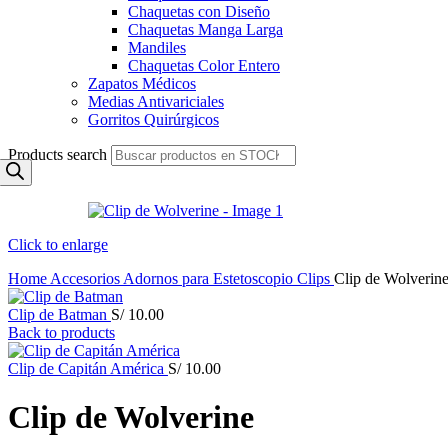
Chaquetas con Diseño
Chaquetas Manga Larga
Mandiles
Chaquetas Color Entero
Zapatos Médicos
Medias Antivariciales
Gorritos Quirúrgicos
Products search
Click to enlarge
Home
Accesorios
Adornos para Estetoscopio
Clips
Clip de Wolverin
Clip de Batman
S/
10.00
Back to products
Clip de Capitán América
S/
10.00
Clip de Wolverine