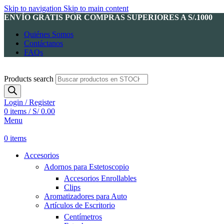
Skip to navigation
Skip to main content
ENVÍO GRATIS POR COMPRAS SUPERIORES A S/.1000
Quiénes Somos
Contáctanos
FAQs
Products search
Login / Register
0
items
/
S/
0.00
Menu
0
items
Accesorios
Adornos para Estetoscopio
Accesorios Enrollables
Clips
Aromatizadores para Auto
Artículos de Escritorio
Centímetros