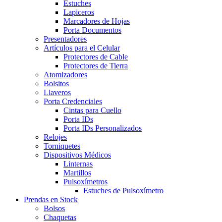
Estuches
Lapiceros
Marcadores de Hojas
Porta Documentos
Presentadores
Artículos para el Celular
Protectores de Cable
Protectores de Tierra
Atomizadores
Bolsitos
Llaveros
Porta Credenciales
Cintas para Cuello
Porta IDs
Porta IDs Personalizados
Relojes
Torniquetes
Dispositivos Médicos
Linternas
Martillos
Pulsoxímetros
Estuches de Pulsoxímetro
Prendas en Stock
Bolsos
Chaquetas