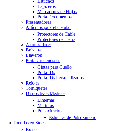
Estuches
Lapiceros
Marcadores de Hojas
Porta Documentos
Presentadores
Artículos para el Celular
Protectores de Cable
Protectores de Tierra
Atomizadores
Bolsitos
Llaveros
Porta Credenciales
Cintas para Cuello
Porta IDs
Porta IDs Personalizados
Relojes
Torniquetes
Dispositivos Médicos
Linternas
Martillos
Pulsoxímetros
Estuches de Pulsoxímetro
Prendas en Stock
Bolsos