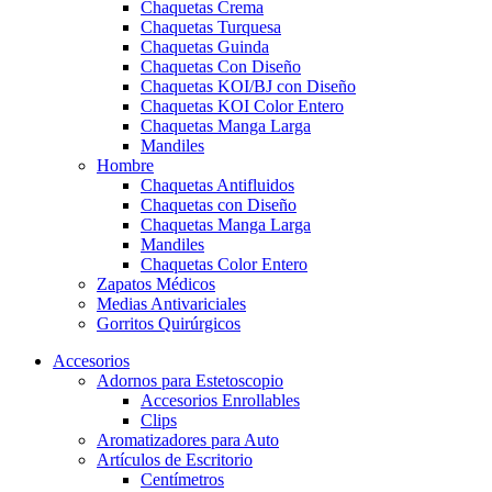
Chaquetas Crema
Chaquetas Turquesa
Chaquetas Guinda
Chaquetas Con Diseño
Chaquetas KOI/BJ con Diseño
Chaquetas KOI Color Entero
Chaquetas Manga Larga
Mandiles
Hombre
Chaquetas Antifluidos
Chaquetas con Diseño
Chaquetas Manga Larga
Mandiles
Chaquetas Color Entero
Zapatos Médicos
Medias Antivariciales
Gorritos Quirúrgicos
Accesorios
Adornos para Estetoscopio
Accesorios Enrollables
Clips
Aromatizadores para Auto
Artículos de Escritorio
Centímetros