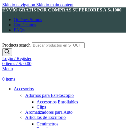
Skip to navigation
Skip to main content
ENVÍO GRATIS POR COMPRAS SUPERIORES A S/.1000
Quiénes Somos
Contáctanos
FAQs
Products search
Login / Register
0
items
/
S/
0.00
Menu
0
items
Accesorios
Adornos para Estetoscopio
Accesorios Enrollables
Clips
Aromatizadores para Auto
Artículos de Escritorio
Centímetros