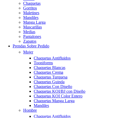
Chaquetas
Gorritos
Maletines
Mandiles
Manga Larga
Mascarillas
Medias
Pantalones
Zapatos
Prendas Sobre Pedido
Mujer
Chaquetas Antifluidos
Tooniforms
Chaquetas Blancas
Chaquetas Crema
Chaquetas Turquesa
Chaquetas Guinda
Chaquetas Con Diseño
Chaquetas KOI/BJ con Diseño
Chaquetas KOI Color Entero
Chaquetas Manga Larga
Mandiles
Hombre
Chaquetas Antifluidos