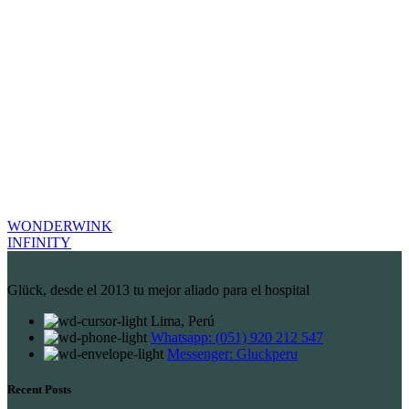
WONDERWINK
INFINITY
Glück, desde el 2013 tu mejor aliado para el hospital
Lima, Perú
Whatsapp: (051) 920 212 547
Messenger: Gluckperu
Recent Posts