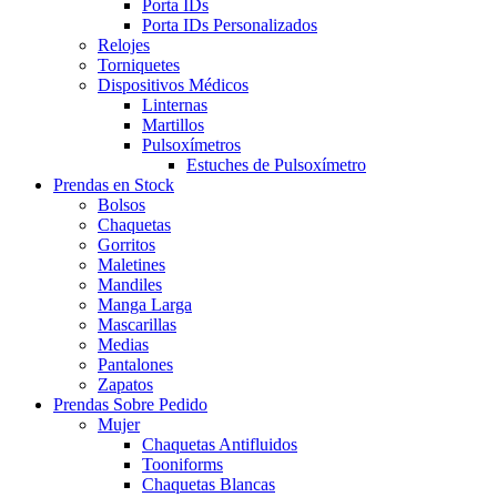
Porta IDs
Porta IDs Personalizados
Relojes
Torniquetes
Dispositivos Médicos
Linternas
Martillos
Pulsoxímetros
Estuches de Pulsoxímetro
Prendas en Stock
Bolsos
Chaquetas
Gorritos
Maletines
Mandiles
Manga Larga
Mascarillas
Medias
Pantalones
Zapatos
Prendas Sobre Pedido
Mujer
Chaquetas Antifluidos
Tooniforms
Chaquetas Blancas