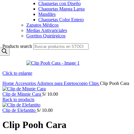
Chaquetas con Diseño
Chaquetas Manga Larga
Mandiles
Chaquetas Color Entero
Zapatos Médicos
Medias Antivariciales
Gorritos Quirúrgicos
Products search
Click to enlarge
Home
Accesorios
Adornos para Estetoscopio
Clips
Clip Pooh Cara
Clip de Minnie Cara
S/
10.00
Back to products
Clip de Elefantito
S/
10.00
Clip Pooh Cara