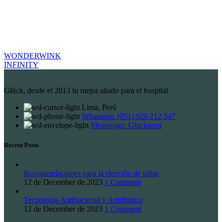
WONDERWINK
INFINITY
Glück, desde el 2013 tu mejor aliado para el hospital
Lima, Perú
Whatsapp: (051) 920 212 547
Messenger: Gluckperu
Recent Posts
Recomendaciones para la elección de tallas
12 de December de 2023
1 Comment
Tecnología Antibacterial y Antifluidos
12 de December de 2023
1 Comment