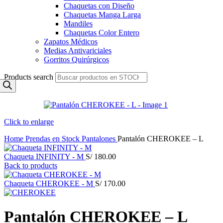
Chaquetas con Diseño
Chaquetas Manga Larga
Mandiles
Chaquetas Color Entero
Zapatos Médicos
Medias Antivariciales
Gorritos Quirúrgicos
Products search
Click to enlarge
Home
Prendas en Stock
Pantalones
Pantalón CHEROKEE – L
Chaqueta INFINITY - M
S/
180.00
Back to products
Chaqueta CHEROKEE - M
S/
170.00
Pantalón CHEROKEE – L