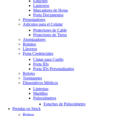
Estuches
Lapiceros
Marcadores de Hojas
Porta Documentos
Presentadores
Artículos para el Celular
Protectores de Cable
Protectores de Tierra
Atomizadores
Bolsitos
Llaveros
Porta Credenciales
Cintas para Cuello
Porta IDs
Porta IDs Personalizados
Relojes
Torniquetes
Dispositivos Médicos
Linternas
Martillos
Pulsoxímetros
Estuches de Pulsoxímetro
Prendas en Stock
Bolsos