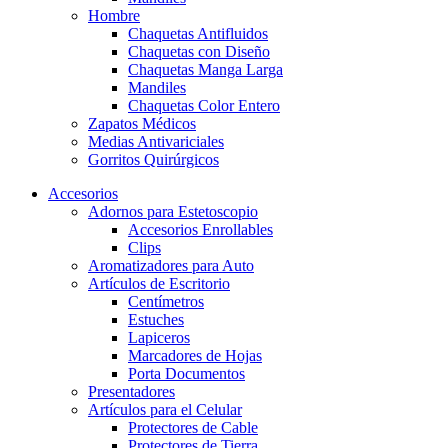
Hombre
Chaquetas Antifluidos
Chaquetas con Diseño
Chaquetas Manga Larga
Mandiles
Chaquetas Color Entero
Zapatos Médicos
Medias Antivariciales
Gorritos Quirúrgicos
Accesorios
Adornos para Estetoscopio
Accesorios Enrollables
Clips
Aromatizadores para Auto
Artículos de Escritorio
Centímetros
Estuches
Lapiceros
Marcadores de Hojas
Porta Documentos
Presentadores
Artículos para el Celular
Protectores de Cable
Protectores de Tierra