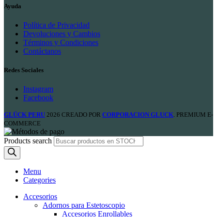
Ayuda
Política de Privacidad
Devoluciones y Cambios
Términos y Condiciones
Contáctanos
Redes Sociales
Instagram
Facebook
GLÜCK PERU
2026 CREADO POR
CORPORACION GLUCK
. PREMIUM E-
COMMERCE
Products search
Menu
Categories
Accesorios
Adornos para Estetoscopio
Accesorios Enrollables