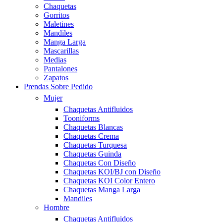
Chaquetas
Gorritos
Maletines
Mandiles
Manga Larga
Mascarillas
Medias
Pantalones
Zapatos
Prendas Sobre Pedido
Mujer
Chaquetas Antifluidos
Tooniforms
Chaquetas Blancas
Chaquetas Crema
Chaquetas Turquesa
Chaquetas Guinda
Chaquetas Con Diseño
Chaquetas KOI/BJ con Diseño
Chaquetas KOI Color Entero
Chaquetas Manga Larga
Mandiles
Hombre
Chaquetas Antifluidos