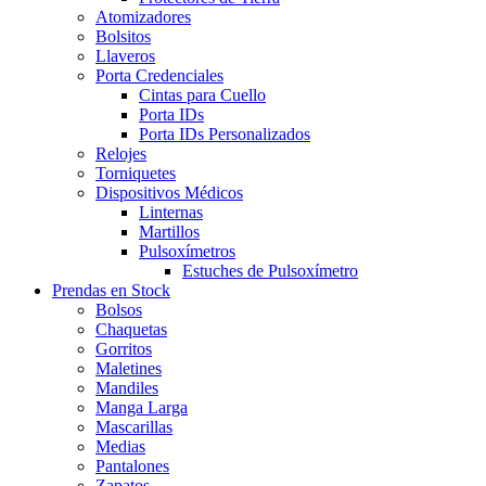
Atomizadores
Bolsitos
Llaveros
Porta Credenciales
Cintas para Cuello
Porta IDs
Porta IDs Personalizados
Relojes
Torniquetes
Dispositivos Médicos
Linternas
Martillos
Pulsoxímetros
Estuches de Pulsoxímetro
Prendas en Stock
Bolsos
Chaquetas
Gorritos
Maletines
Mandiles
Manga Larga
Mascarillas
Medias
Pantalones
Zapatos