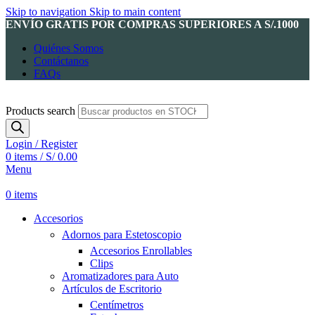
Skip to navigation
Skip to main content
ENVÍO GRATIS POR COMPRAS SUPERIORES A S/.1000
Quiénes Somos
Contáctanos
FAQs
Products search
Login / Register
0
items
/
S/
0.00
Menu
0
items
Accesorios
Adornos para Estetoscopio
Accesorios Enrollables
Clips
Aromatizadores para Auto
Artículos de Escritorio
Centímetros