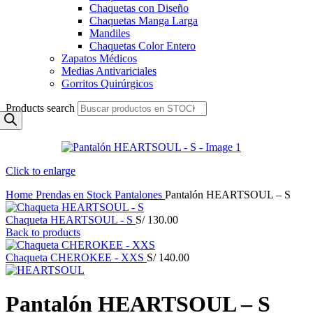
Chaquetas con Diseño
Chaquetas Manga Larga
Mandiles
Chaquetas Color Entero
Zapatos Médicos
Medias Antivariciales
Gorritos Quirúrgicos
Products search
Click to enlarge
Home
Prendas en Stock
Pantalones
Pantalón HEARTSOUL – S
Chaqueta HEARTSOUL - S
S/
130.00
Back to products
Chaqueta CHEROKEE - XXS
S/
140.00
Pantalón HEARTSOUL – S