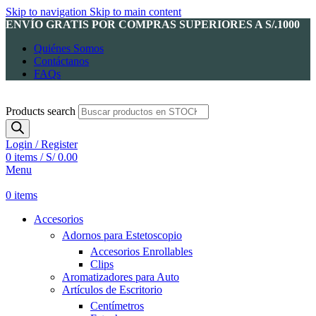
Skip to navigation
Skip to main content
ENVÍO GRATIS POR COMPRAS SUPERIORES A S/.1000
Quiénes Somos
Contáctanos
FAQs
Products search
Login / Register
0
items
/
S/
0.00
Menu
0
items
Accesorios
Adornos para Estetoscopio
Accesorios Enrollables
Clips
Aromatizadores para Auto
Artículos de Escritorio
Centímetros