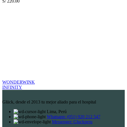
S/
220.00
WONDERWINK
INFINITY
Glück, desde el 2013 tu mejor aliado para el hospital
Lima, Perú
Whatsapp: (051) 920 212 547
Messenger: Gluckperu