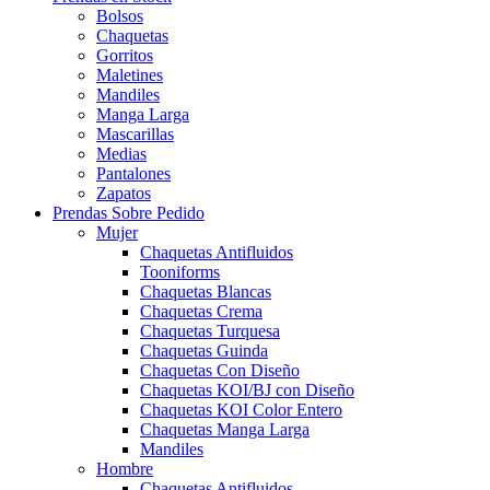
Bolsos
Chaquetas
Gorritos
Maletines
Mandiles
Manga Larga
Mascarillas
Medias
Pantalones
Zapatos
Prendas Sobre Pedido
Mujer
Chaquetas Antifluidos
Tooniforms
Chaquetas Blancas
Chaquetas Crema
Chaquetas Turquesa
Chaquetas Guinda
Chaquetas Con Diseño
Chaquetas KOI/BJ con Diseño
Chaquetas KOI Color Entero
Chaquetas Manga Larga
Mandiles
Hombre
Chaquetas Antifluidos