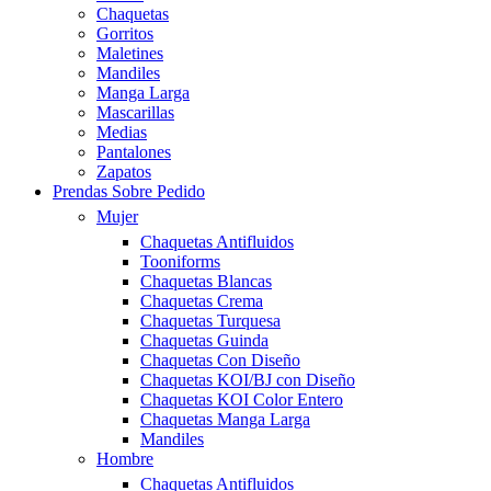
Chaquetas
Gorritos
Maletines
Mandiles
Manga Larga
Mascarillas
Medias
Pantalones
Zapatos
Prendas Sobre Pedido
Mujer
Chaquetas Antifluidos
Tooniforms
Chaquetas Blancas
Chaquetas Crema
Chaquetas Turquesa
Chaquetas Guinda
Chaquetas Con Diseño
Chaquetas KOI/BJ con Diseño
Chaquetas KOI Color Entero
Chaquetas Manga Larga
Mandiles
Hombre
Chaquetas Antifluidos