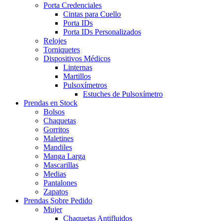
Porta Credenciales
Cintas para Cuello
Porta IDs
Porta IDs Personalizados
Relojes
Torniquetes
Dispositivos Médicos
Linternas
Martillos
Pulsoxímetros
Estuches de Pulsoxímetro
Prendas en Stock
Bolsos
Chaquetas
Gorritos
Maletines
Mandiles
Manga Larga
Mascarillas
Medias
Pantalones
Zapatos
Prendas Sobre Pedido
Mujer
Chaquetas Antifluidos