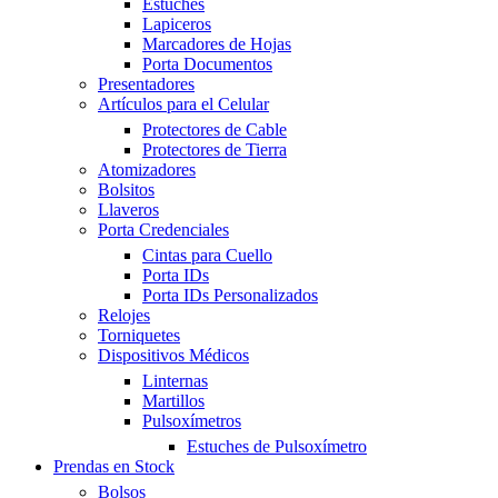
Estuches
Lapiceros
Marcadores de Hojas
Porta Documentos
Presentadores
Artículos para el Celular
Protectores de Cable
Protectores de Tierra
Atomizadores
Bolsitos
Llaveros
Porta Credenciales
Cintas para Cuello
Porta IDs
Porta IDs Personalizados
Relojes
Torniquetes
Dispositivos Médicos
Linternas
Martillos
Pulsoxímetros
Estuches de Pulsoxímetro
Prendas en Stock
Bolsos