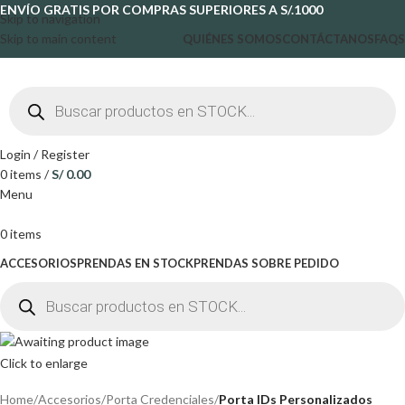
ENVÍO GRATIS POR COMPRAS SUPERIORES A S/.1000
Skip to navigation
Skip to main content
QUIÉNES SOMOS
CONTÁCTANOS
FAQS
Login / Register
0
items
/
S/
0.00
Menu
0
items
ACCESORIOS
PRENDAS EN STOCK
PRENDAS SOBRE PEDIDO
Click to enlarge
Home
Accesorios
Porta Credenciales
Porta IDs Personalizados