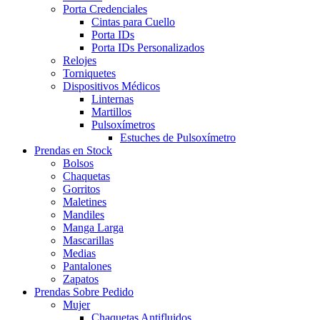
Porta Credenciales
Cintas para Cuello
Porta IDs
Porta IDs Personalizados
Relojes
Torniquetes
Dispositivos Médicos
Linternas
Martillos
Pulsoxímetros
Estuches de Pulsoxímetro
Prendas en Stock
Bolsos
Chaquetas
Gorritos
Maletines
Mandiles
Manga Larga
Mascarillas
Medias
Pantalones
Zapatos
Prendas Sobre Pedido
Mujer
Chaquetas Antifluidos