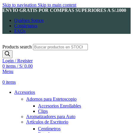
Skip to navigation
Skip to main content
ENVÍO GRATIS POR COMPRAS SUPERIORES A S/.1000
Quiénes Somos
Contáctanos
FAQs
Products search
Login / Register
0
items
/
S/
0.00
Menu
0
items
Accesorios
Adornos para Estetoscopio
Accesorios Enrollables
Clips
Aromatizadores para Auto
Artículos de Escritorio
Centímetros