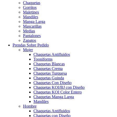
Chaquetas
Gorritos
Maletines
Mandiles
Manga Larga
Mascarillas
Medias
Pantalones
Zapatos
Prendas Sobre Pedido
Mujer
Chaquetas Antifluidos
Tooniforms
Chaquetas Blancas
Chaquetas Crema
Chaquetas Turquesa
Chaquetas Guinda
Chaquetas Con Diseño
Chaquetas KOI/BJ con Diseño
Chaquetas KOI Color Entero
Chaquetas Manga Larga
Mandiles
Hombre
Chaquetas Antifluidos
Chaquetas con Diseño