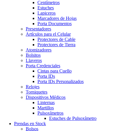
Centímetros
Estuches
Lapiceros
Marcadores de Hojas
Porta Documentos
Presentadores
Artículos para el Celular
Protectores de Cable
Protectores de Tierra
Atomizadores
Bolsitos
Llaveros
Porta Credenciales
Cintas para Cuello
Porta IDs
Porta IDs Personalizados
Relojes
Torniquetes
Dispositivos Médicos
Linternas
Martillos
Pulsoxímetros
Estuches de Pulsoxímetro
Prendas en Stock
Bolsos