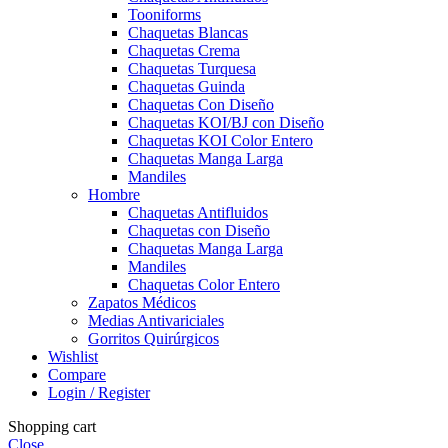
Tooniforms
Chaquetas Blancas
Chaquetas Crema
Chaquetas Turquesa
Chaquetas Guinda
Chaquetas Con Diseño
Chaquetas KOI/BJ con Diseño
Chaquetas KOI Color Entero
Chaquetas Manga Larga
Mandiles
Hombre
Chaquetas Antifluidos
Chaquetas con Diseño
Chaquetas Manga Larga
Mandiles
Chaquetas Color Entero
Zapatos Médicos
Medias Antivariciales
Gorritos Quirúrgicos
Wishlist
Compare
Login / Register
Shopping cart
Close