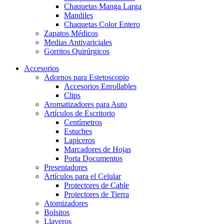
Chaquetas Manga Larga
Mandiles
Chaquetas Color Entero
Zapatos Médicos
Medias Antivariciales
Gorritos Quirúrgicos
Accesorios
Adornos para Estetoscopio
Accesorios Enrollables
Clips
Aromatizadores para Auto
Artículos de Escritorio
Centímetros
Estuches
Lapiceros
Marcadores de Hojas
Porta Documentos
Presentadores
Artículos para el Celular
Protectores de Cable
Protectores de Tierra
Atomizadores
Bolsitos
Llaveros