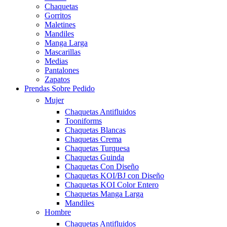
Chaquetas
Gorritos
Maletines
Mandiles
Manga Larga
Mascarillas
Medias
Pantalones
Zapatos
Prendas Sobre Pedido
Mujer
Chaquetas Antifluidos
Tooniforms
Chaquetas Blancas
Chaquetas Crema
Chaquetas Turquesa
Chaquetas Guinda
Chaquetas Con Diseño
Chaquetas KOI/BJ con Diseño
Chaquetas KOI Color Entero
Chaquetas Manga Larga
Mandiles
Hombre
Chaquetas Antifluidos