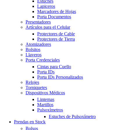
Estuches
Lapiceros
Marcadores de Hojas
Porta Documentos
Presentadores
Artículos para el Celular
Protectores de Cable
Protectores de Tierra
Atomizadores
Bolsitos
Llaveros
Porta Credenciales
Cintas para Cuello
Porta IDs
Porta IDs Personalizados
Relojes
Torniquetes
Dispositivos Médicos
Linternas
Martillos
Pulsoxímetros
Estuches de Pulsoxímetro
Prendas en Stock
Bolsos