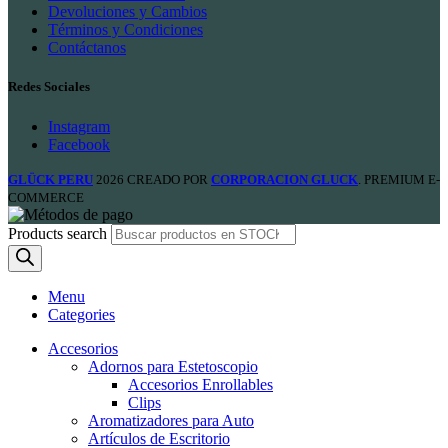
Devoluciones y Cambios
Términos y Condiciones
Contáctanos
Redes Sociales
Instagram
Facebook
GLÜCK PERU
2026 CREADO POR
CORPORACION GLUCK
. PREMIUM E-
COMMERCE
Products search
Menu
Categories
Accesorios
Adornos para Estetoscopio
Accesorios Enrollables
Clips
Aromatizadores para Auto
Artículos de Escritorio