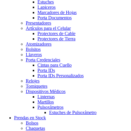
Estuches
Lapiceros
Marcadores de Hojas
Porta Documentos
Presentadores
Artículos para el Celular
Protectores de Cable
Protectores de Tierra
Atomizadores
Bolsitos
Llaveros
Porta Credenciales
Cintas para Cuello
Porta IDs
Porta IDs Personalizados
Relojes
Torniquetes
Dispositivos Médicos
Linternas
Martillos
Pulsoxímetros
Estuches de Pulsoxímetro
Prendas en Stock
Bolsos
Chaquetas