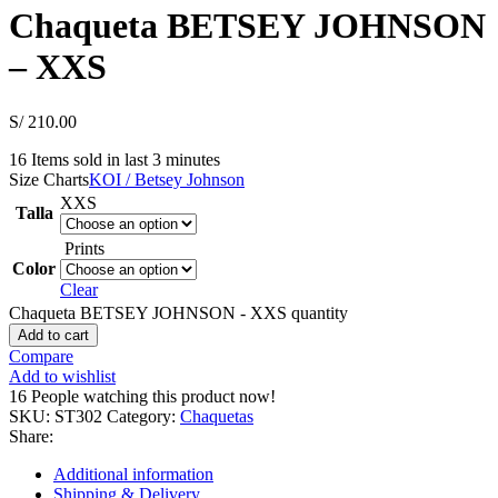
Chaqueta BETSEY JOHNSON
– XXS
S/
210.00
16
Items sold in last 3 minutes
Size Charts
KOI / Betsey Johnson
XXS
Talla
Prints
Color
Clear
Chaqueta BETSEY JOHNSON - XXS quantity
Add to cart
Compare
Add to wishlist
16
People watching this product now!
SKU:
ST302
Category:
Chaquetas
Share:
Additional information
Shipping & Delivery