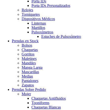
Porta IDs
Porta IDs Personalizados
Relojes
Torniquetes
Dispositivos Médicos
Linternas
Martillos
Pulsoxímetros
Estuches de Pulsoxímetro
Prendas en Stock
Bolsos
Chaquetas
Gorritos
Maletines
Mandiles
Manga Larga
Mascarillas
Medias
Pantalones
Zapatos
Prendas Sobre Pedido
Mujer
Chaquetas Antifluidos
Tooniforms
Chaquetas Blancas