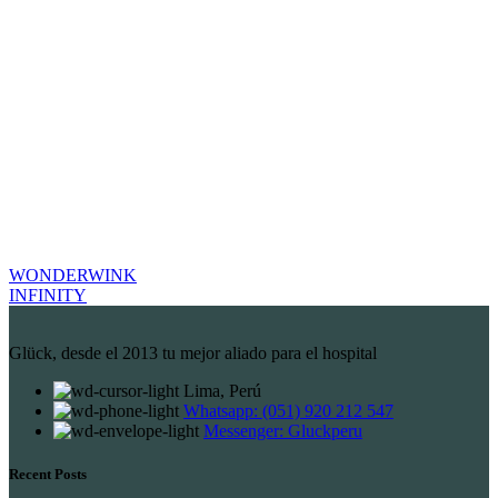
WONDERWINK
INFINITY
Glück, desde el 2013 tu mejor aliado para el hospital
Lima, Perú
Whatsapp: (051) 920 212 547
Messenger: Gluckperu
Recent Posts