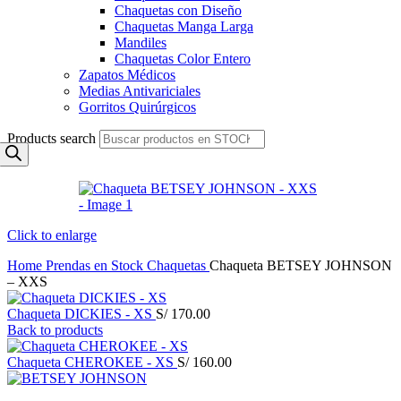
Chaquetas con Diseño
Chaquetas Manga Larga
Mandiles
Chaquetas Color Entero
Zapatos Médicos
Medias Antivariciales
Gorritos Quirúrgicos
Products search
Click to enlarge
Home
Prendas en Stock
Chaquetas
Chaqueta BETSEY JOHNSON
– XXS
Chaqueta DICKIES - XS
S/
170.00
Back to products
Chaqueta CHEROKEE - XS
S/
160.00