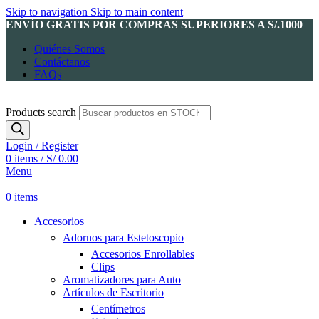
Skip to navigation
Skip to main content
ENVÍO GRATIS POR COMPRAS SUPERIORES A S/.1000
Quiénes Somos
Contáctanos
FAQs
Products search
Login / Register
0
items
/
S/
0.00
Menu
0
items
Accesorios
Adornos para Estetoscopio
Accesorios Enrollables
Clips
Aromatizadores para Auto
Artículos de Escritorio
Centímetros