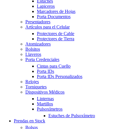
Estuches
Lapiceros
Marcadores de Hojas
Porta Documentos
Presentadores
Artículos para el Celular
Protectores de Cable
Protectores de Tierra
Atomizadores
Bolsitos
Llaveros
Porta Credenciales
Cintas para Cuello
Porta IDs
Porta IDs Personalizados
Relojes
Torniquetes
Dispositivos Médicos
Linternas
Martillos
Pulsoxímetros
Estuches de Pulsoxímetro
Prendas en Stock
Bolsos