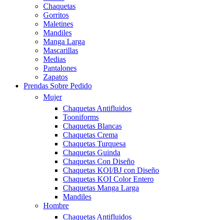
Chaquetas
Gorritos
Maletines
Mandiles
Manga Larga
Mascarillas
Medias
Pantalones
Zapatos
Prendas Sobre Pedido
Mujer
Chaquetas Antifluidos
Tooniforms
Chaquetas Blancas
Chaquetas Crema
Chaquetas Turquesa
Chaquetas Guinda
Chaquetas Con Diseño
Chaquetas KOI/BJ con Diseño
Chaquetas KOI Color Entero
Chaquetas Manga Larga
Mandiles
Hombre
Chaquetas Antifluidos