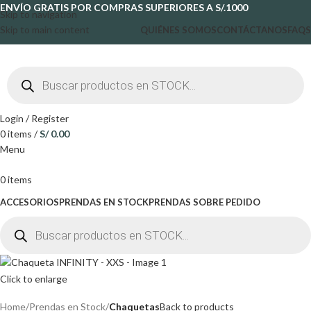
ENVÍO GRATIS POR COMPRAS SUPERIORES A S/.1000
Skip to navigation
Skip to main content
QUIÉNES SOMOS
CONTÁCTANOS
FAQS
Login / Register
0
items
/
S/
0.00
Menu
0
items
ACCESORIOS
PRENDAS EN STOCK
PRENDAS SOBRE PEDIDO
Click to enlarge
Home
Prendas en Stock
Chaquetas
Back to products