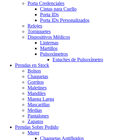
Porta Credenciales
Cintas para Cuello
Porta IDs
Porta IDs Personalizados
Relojes
Torniquetes
Dispositivos Médicos
Linternas
Martillos
Pulsoxímetros
Estuches de Pulsoxímetro
Prendas en Stock
Bolsos
Chaquetas
Gorritos
Maletines
Mandiles
Manga Larga
Mascarillas
Medias
Pantalones
Zapatos
Prendas Sobre Pedido
Mujer
Chaquetas Antifluidos