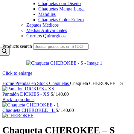
Chaquetas con Diseño
Chaquetas Manga Larga
Mandiles
Chaquetas Color Entero
Zapatos Médicos
Medias Antivariciales
Gorritos Quirúrgicos
Products search
Click to enlarge
Home
Prendas en Stock
Chaquetas
Chaqueta CHEROKEE – S
Pantalón DICKIES - XS
S/
140.00
Back to products
Chaqueta CHEROKEE - L
S/
140.00
Chaqueta CHEROKEE – S