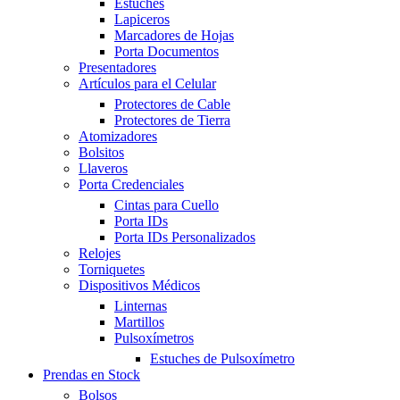
Estuches
Lapiceros
Marcadores de Hojas
Porta Documentos
Presentadores
Artículos para el Celular
Protectores de Cable
Protectores de Tierra
Atomizadores
Bolsitos
Llaveros
Porta Credenciales
Cintas para Cuello
Porta IDs
Porta IDs Personalizados
Relojes
Torniquetes
Dispositivos Médicos
Linternas
Martillos
Pulsoxímetros
Estuches de Pulsoxímetro
Prendas en Stock
Bolsos