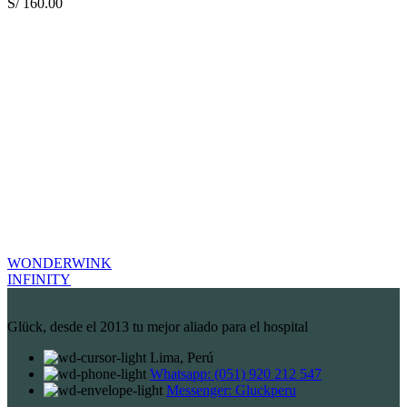
S/
160.00
WONDERWINK
INFINITY
Glück, desde el 2013 tu mejor aliado para el hospital
Lima, Perú
Whatsapp: (051) 920 212 547
Messenger: Gluckperu