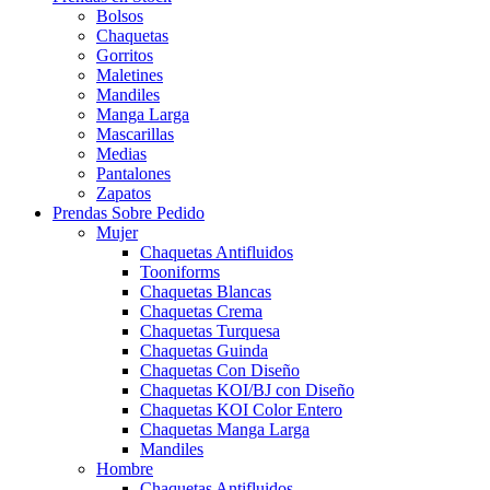
Bolsos
Chaquetas
Gorritos
Maletines
Mandiles
Manga Larga
Mascarillas
Medias
Pantalones
Zapatos
Prendas Sobre Pedido
Mujer
Chaquetas Antifluidos
Tooniforms
Chaquetas Blancas
Chaquetas Crema
Chaquetas Turquesa
Chaquetas Guinda
Chaquetas Con Diseño
Chaquetas KOI/BJ con Diseño
Chaquetas KOI Color Entero
Chaquetas Manga Larga
Mandiles
Hombre
Chaquetas Antifluidos