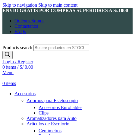
Skip to navigation
Skip to main content
ENVÍO GRATIS POR COMPRAS SUPERIORES A S/.1000
Quiénes Somos
Contáctanos
FAQs
Products search
Login / Register
0
items
/
S/
0.00
Menu
0
items
Accesorios
Adornos para Estetoscopio
Accesorios Enrollables
Clips
Aromatizadores para Auto
Artículos de Escritorio
Centímetros