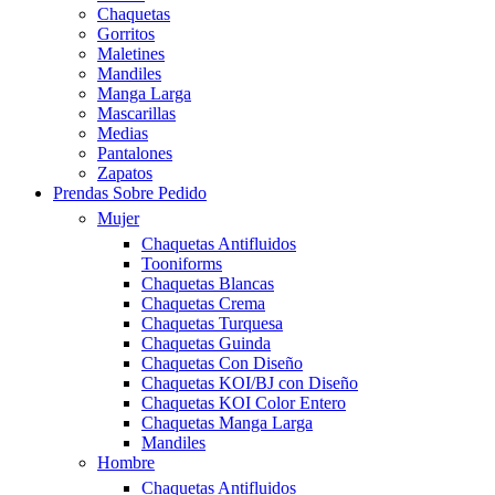
Chaquetas
Gorritos
Maletines
Mandiles
Manga Larga
Mascarillas
Medias
Pantalones
Zapatos
Prendas Sobre Pedido
Mujer
Chaquetas Antifluidos
Tooniforms
Chaquetas Blancas
Chaquetas Crema
Chaquetas Turquesa
Chaquetas Guinda
Chaquetas Con Diseño
Chaquetas KOI/BJ con Diseño
Chaquetas KOI Color Entero
Chaquetas Manga Larga
Mandiles
Hombre
Chaquetas Antifluidos