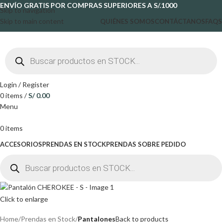
ENVÍO GRATIS POR COMPRAS SUPERIORES A S/.1000
Skip to navigation
Skip to main content
QUIÉNES SOMOS
CONTÁCTANOS
FAQS
Login / Register
0
items
/
S/
0.00
Menu
0
items
ACCESORIOS
PRENDAS EN STOCK
PRENDAS SOBRE PEDIDO
Click to enlarge
Home
Prendas en Stock
Pantalones
Back to products