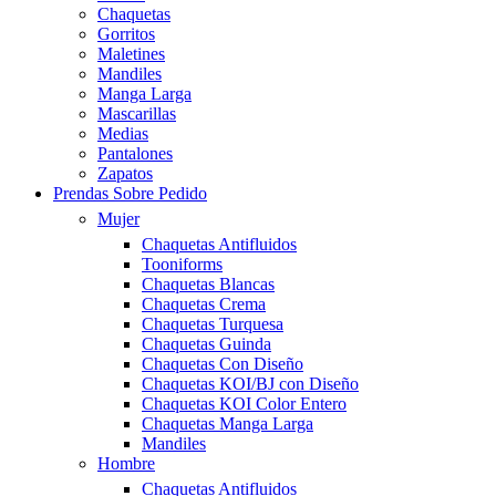
Chaquetas
Gorritos
Maletines
Mandiles
Manga Larga
Mascarillas
Medias
Pantalones
Zapatos
Prendas Sobre Pedido
Mujer
Chaquetas Antifluidos
Tooniforms
Chaquetas Blancas
Chaquetas Crema
Chaquetas Turquesa
Chaquetas Guinda
Chaquetas Con Diseño
Chaquetas KOI/BJ con Diseño
Chaquetas KOI Color Entero
Chaquetas Manga Larga
Mandiles
Hombre
Chaquetas Antifluidos