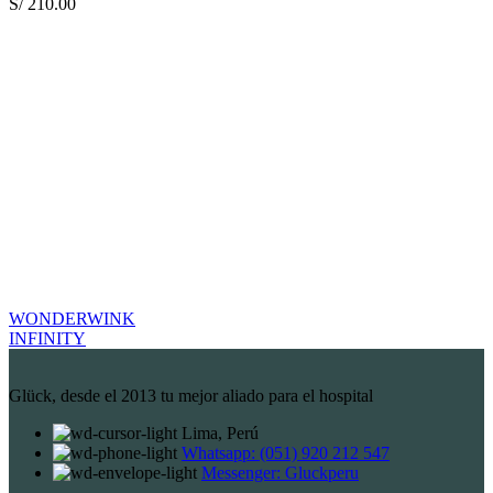
S/
210.00
WONDERWINK
INFINITY
Glück, desde el 2013 tu mejor aliado para el hospital
Lima, Perú
Whatsapp: (051) 920 212 547
Messenger: Gluckperu