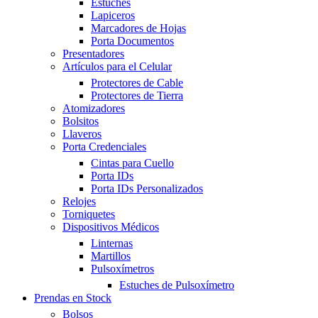
Estuches
Lapiceros
Marcadores de Hojas
Porta Documentos
Presentadores
Artículos para el Celular
Protectores de Cable
Protectores de Tierra
Atomizadores
Bolsitos
Llaveros
Porta Credenciales
Cintas para Cuello
Porta IDs
Porta IDs Personalizados
Relojes
Torniquetes
Dispositivos Médicos
Linternas
Martillos
Pulsoxímetros
Estuches de Pulsoxímetro
Prendas en Stock
Bolsos