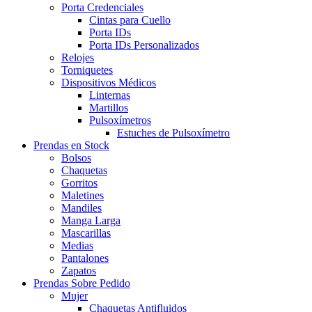
Porta Credenciales
Cintas para Cuello
Porta IDs
Porta IDs Personalizados
Relojes
Torniquetes
Dispositivos Médicos
Linternas
Martillos
Pulsoxímetros
Estuches de Pulsoxímetro
Prendas en Stock
Bolsos
Chaquetas
Gorritos
Maletines
Mandiles
Manga Larga
Mascarillas
Medias
Pantalones
Zapatos
Prendas Sobre Pedido
Mujer
Chaquetas Antifluidos