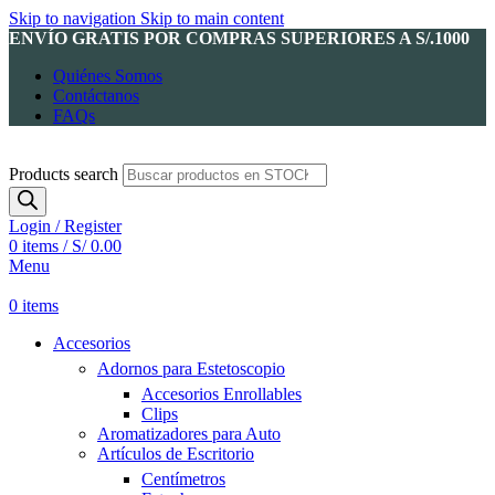
Skip to navigation
Skip to main content
ENVÍO GRATIS POR COMPRAS SUPERIORES A S/.1000
Quiénes Somos
Contáctanos
FAQs
Products search
Login / Register
0
items
/
S/
0.00
Menu
0
items
Accesorios
Adornos para Estetoscopio
Accesorios Enrollables
Clips
Aromatizadores para Auto
Artículos de Escritorio
Centímetros