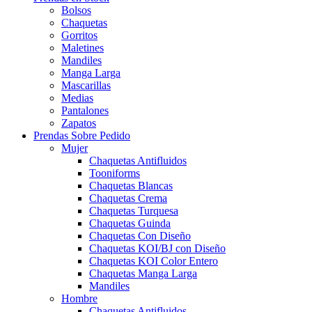
Bolsos
Chaquetas
Gorritos
Maletines
Mandiles
Manga Larga
Mascarillas
Medias
Pantalones
Zapatos
Prendas Sobre Pedido
Mujer
Chaquetas Antifluidos
Tooniforms
Chaquetas Blancas
Chaquetas Crema
Chaquetas Turquesa
Chaquetas Guinda
Chaquetas Con Diseño
Chaquetas KOI/BJ con Diseño
Chaquetas KOI Color Entero
Chaquetas Manga Larga
Mandiles
Hombre
Chaquetas Antifluidos