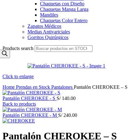
Chaquetas con Diseño
Chaquetas Manga Larga
Mandiles
Chaquetas Color Entero
Zapatos Médicos
Medias Antivariciales
Gorritos Quirúrgicos
Products search
Click to enlarge
Home
Prendas en Stock
Pantalones
Pantalón CHEROKEE – S
Pantalón CHEROKEE - S
S/
140.00
Back to products
Pantalón CHEROKEE - M
S/
240.00
Pantalón CHEROKEE – S