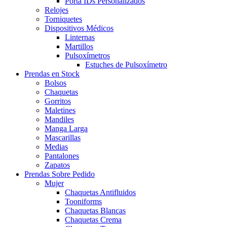
Porta IDs Personalizados
Relojes
Torniquetes
Dispositivos Médicos
Linternas
Martillos
Pulsoxímetros
Estuches de Pulsoxímetro
Prendas en Stock
Bolsos
Chaquetas
Gorritos
Maletines
Mandiles
Manga Larga
Mascarillas
Medias
Pantalones
Zapatos
Prendas Sobre Pedido
Mujer
Chaquetas Antifluidos
Tooniforms
Chaquetas Blancas
Chaquetas Crema