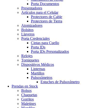
Porta Documentos
Presentadores
Artículos para el Celular
Protectores de Cable
Protectores de Tierra
Atomizadores
Bolsitos
Llaveros
Porta Credenciales
Cintas para Cuello
Porta IDs
Porta IDs Personalizados
Relojes
Torniquetes
Dispositivos Médicos
Linternas
Martillos
Pulsoxímetros
Estuches de Pulsoxímetro
Prendas en Stock
Bolsos
Chaquetas
Gorritos
Maletines
Mandiles