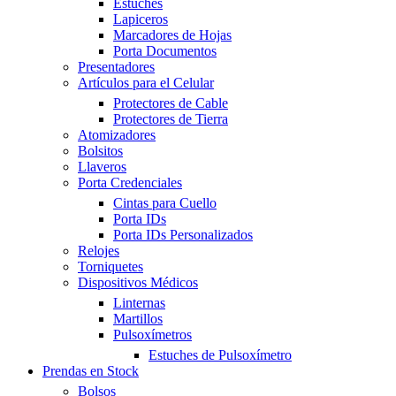
Estuches
Lapiceros
Marcadores de Hojas
Porta Documentos
Presentadores
Artículos para el Celular
Protectores de Cable
Protectores de Tierra
Atomizadores
Bolsitos
Llaveros
Porta Credenciales
Cintas para Cuello
Porta IDs
Porta IDs Personalizados
Relojes
Torniquetes
Dispositivos Médicos
Linternas
Martillos
Pulsoxímetros
Estuches de Pulsoxímetro
Prendas en Stock
Bolsos