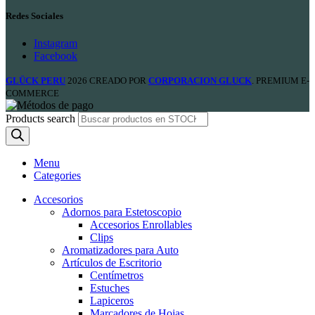
Redes Sociales
Instagram
Facebook
GLÜCK PERU
2026 CREADO POR
CORPORACION GLUCK
. PREMIUM E-
COMMERCE
Products search
Menu
Categories
Accesorios
Adornos para Estetoscopio
Accesorios Enrollables
Clips
Aromatizadores para Auto
Artículos de Escritorio
Centímetros
Estuches
Lapiceros
Marcadores de Hojas