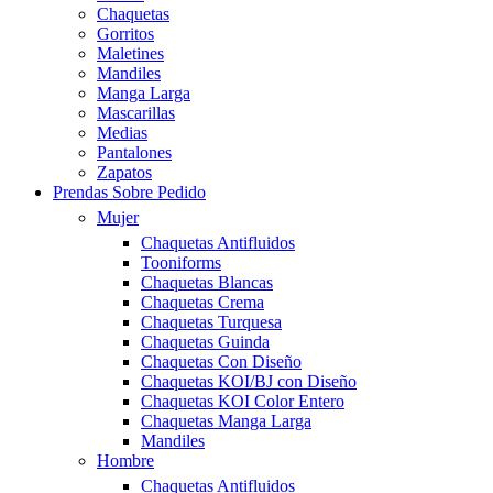
Chaquetas
Gorritos
Maletines
Mandiles
Manga Larga
Mascarillas
Medias
Pantalones
Zapatos
Prendas Sobre Pedido
Mujer
Chaquetas Antifluidos
Tooniforms
Chaquetas Blancas
Chaquetas Crema
Chaquetas Turquesa
Chaquetas Guinda
Chaquetas Con Diseño
Chaquetas KOI/BJ con Diseño
Chaquetas KOI Color Entero
Chaquetas Manga Larga
Mandiles
Hombre
Chaquetas Antifluidos