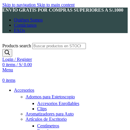
Skip to navigation
Skip to main content
ENVÍO GRATIS POR COMPRAS SUPERIORES A S/.1000
Quiénes Somos
Contáctanos
FAQs
Products search
Login / Register
0
items
/
S/
0.00
Menu
0
items
Accesorios
Adornos para Estetoscopio
Accesorios Enrollables
Clips
Aromatizadores para Auto
Artículos de Escritorio
Centímetros