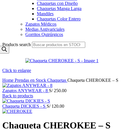
Chaquetas con Diseño
Chaquetas Manga Larga
Mandiles
Chaquetas Color Entero
Zapatos Médicos
Medias Antivariciales
Gorritos Quirúrgicos
Products search
Click to enlarge
Home
Prendas en Stock
Chaquetas
Chaqueta CHEROKEE – S
Zapatos ANYWEAR - 8
S/
250.00
Back to products
Chaqueta DICKIES - S
S/
120.00
Chaqueta CHEROKEE – S