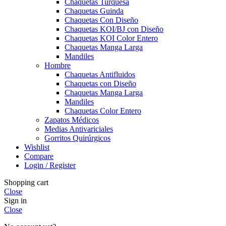
Chaquetas Turquesa
Chaquetas Guinda
Chaquetas Con Diseño
Chaquetas KOI/BJ con Diseño
Chaquetas KOI Color Entero
Chaquetas Manga Larga
Mandiles
Hombre
Chaquetas Antifluidos
Chaquetas con Diseño
Chaquetas Manga Larga
Mandiles
Chaquetas Color Entero
Zapatos Médicos
Medias Antivariciales
Gorritos Quirúrgicos
Wishlist
Compare
Login / Register
Shopping cart
Close
Sign in
Close