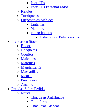
Porta IDs
Porta IDs Personalizados
Relojes
Torniquetes
Dispositivos Médicos
Linternas
Martillos
Pulsoxímetros
Estuches de Pulsoxímetro
Prendas en Stock
Bolsos
Chaquetas
Gorritos
Maletines
Mandiles
Manga Larga
Mascarillas
Medias
Pantalones
Zapatos
Prendas Sobre Pedido
Mujer
Chaquetas Antifluidos
Tooniforms
Chaquetas Blancas