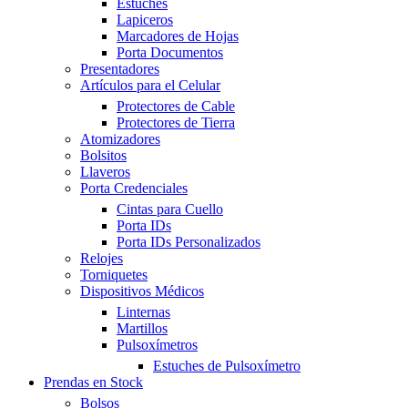
Estuches
Lapiceros
Marcadores de Hojas
Porta Documentos
Presentadores
Artículos para el Celular
Protectores de Cable
Protectores de Tierra
Atomizadores
Bolsitos
Llaveros
Porta Credenciales
Cintas para Cuello
Porta IDs
Porta IDs Personalizados
Relojes
Torniquetes
Dispositivos Médicos
Linternas
Martillos
Pulsoxímetros
Estuches de Pulsoxímetro
Prendas en Stock
Bolsos