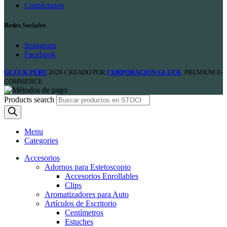
Contáctanos
Redes Sociales
Instagram
Facebook
GLÜCK PERU
2026 CREADO POR
CORPORACION GLUCK
. PREMIUM E-
COMMERCE
Products search
Menu
Categories
Accesorios
Adornos para Estetoscopio
Accesorios Enrollables
Clips
Aromatizadores para Auto
Artículos de Escritorio
Centímetros
Estuches