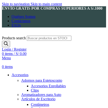
Skip to navigation
Skip to main content
ENVÍO GRATIS POR COMPRAS SUPERIORES A S/.1000
Quiénes Somos
Contáctanos
FAQs
Products search
Login / Register
0
items
/
S/
0.00
Menu
0
items
Accesorios
Adornos para Estetoscopio
Accesorios Enrollables
Clips
Aromatizadores para Auto
Artículos de Escritorio
Centímetros