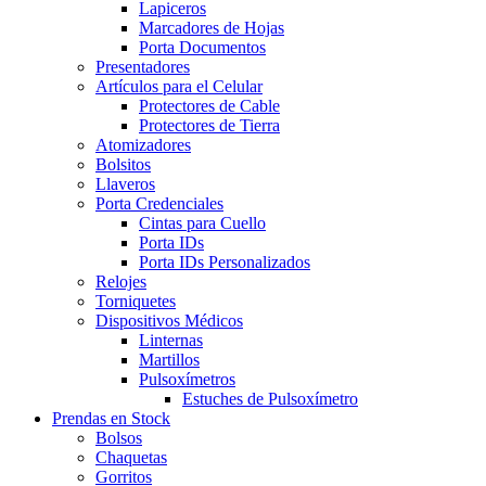
Lapiceros
Marcadores de Hojas
Porta Documentos
Presentadores
Artículos para el Celular
Protectores de Cable
Protectores de Tierra
Atomizadores
Bolsitos
Llaveros
Porta Credenciales
Cintas para Cuello
Porta IDs
Porta IDs Personalizados
Relojes
Torniquetes
Dispositivos Médicos
Linternas
Martillos
Pulsoxímetros
Estuches de Pulsoxímetro
Prendas en Stock
Bolsos
Chaquetas
Gorritos