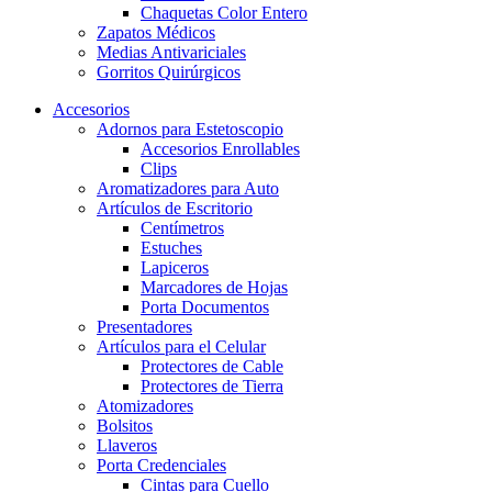
Chaquetas Color Entero
Zapatos Médicos
Medias Antivariciales
Gorritos Quirúrgicos
Accesorios
Adornos para Estetoscopio
Accesorios Enrollables
Clips
Aromatizadores para Auto
Artículos de Escritorio
Centímetros
Estuches
Lapiceros
Marcadores de Hojas
Porta Documentos
Presentadores
Artículos para el Celular
Protectores de Cable
Protectores de Tierra
Atomizadores
Bolsitos
Llaveros
Porta Credenciales
Cintas para Cuello