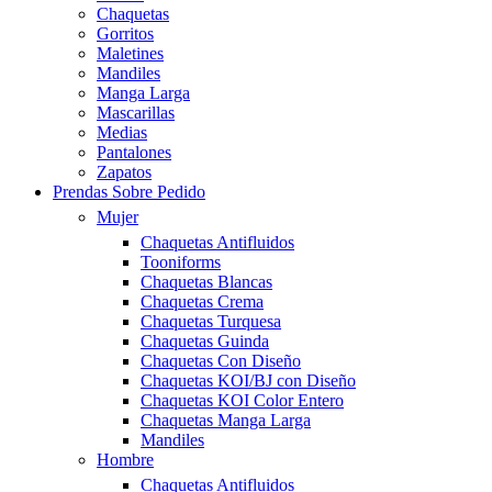
Chaquetas
Gorritos
Maletines
Mandiles
Manga Larga
Mascarillas
Medias
Pantalones
Zapatos
Prendas Sobre Pedido
Mujer
Chaquetas Antifluidos
Tooniforms
Chaquetas Blancas
Chaquetas Crema
Chaquetas Turquesa
Chaquetas Guinda
Chaquetas Con Diseño
Chaquetas KOI/BJ con Diseño
Chaquetas KOI Color Entero
Chaquetas Manga Larga
Mandiles
Hombre
Chaquetas Antifluidos