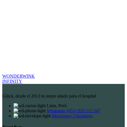
WONDERWINK
INFINITY
Glück, desde el 2013 tu mejor aliado para el hospital
Lima, Perú
Whatsapp: (051) 920 212 547
Messenger: Gluckperu
Recent Posts