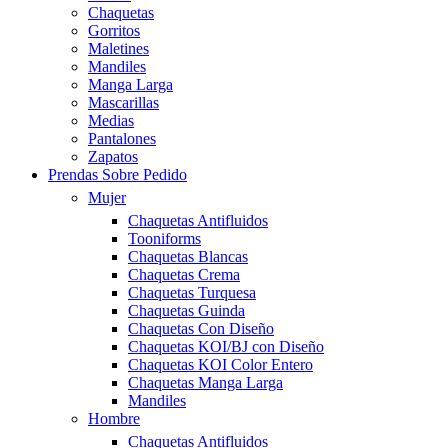
Chaquetas
Gorritos
Maletines
Mandiles
Manga Larga
Mascarillas
Medias
Pantalones
Zapatos
Prendas Sobre Pedido
Mujer
Chaquetas Antifluidos
Tooniforms
Chaquetas Blancas
Chaquetas Crema
Chaquetas Turquesa
Chaquetas Guinda
Chaquetas Con Diseño
Chaquetas KOI/BJ con Diseño
Chaquetas KOI Color Entero
Chaquetas Manga Larga
Mandiles
Hombre
Chaquetas Antifluidos