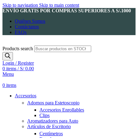
Skip to navigation
Skip to main content
ENVÍO GRATIS POR COMPRAS SUPERIORES A S/.1000
Quiénes Somos
Contáctanos
FAQs
Products search
Login / Register
0
items
/
S/
0.00
Menu
0
items
Accesorios
Adornos para Estetoscopio
Accesorios Enrollables
Clips
Aromatizadores para Auto
Artículos de Escritorio
Centímetros