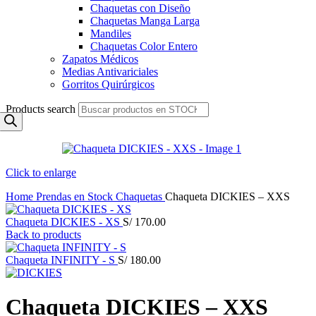
Chaquetas con Diseño
Chaquetas Manga Larga
Mandiles
Chaquetas Color Entero
Zapatos Médicos
Medias Antivariciales
Gorritos Quirúrgicos
Products search
Click to enlarge
Home
Prendas en Stock
Chaquetas
Chaqueta DICKIES – XXS
Chaqueta DICKIES - XS
S/
170.00
Back to products
Chaqueta INFINITY - S
S/
180.00
Chaqueta DICKIES – XXS