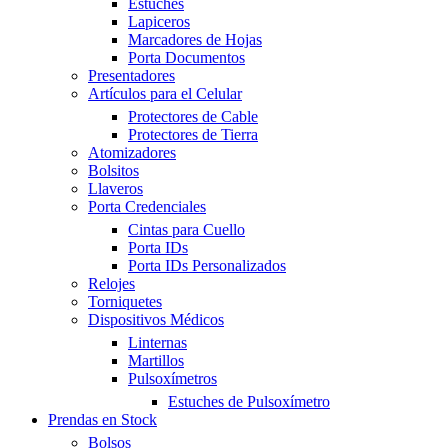
Estuches
Lapiceros
Marcadores de Hojas
Porta Documentos
Presentadores
Artículos para el Celular
Protectores de Cable
Protectores de Tierra
Atomizadores
Bolsitos
Llaveros
Porta Credenciales
Cintas para Cuello
Porta IDs
Porta IDs Personalizados
Relojes
Torniquetes
Dispositivos Médicos
Linternas
Martillos
Pulsoxímetros
Estuches de Pulsoxímetro
Prendas en Stock
Bolsos