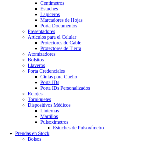
Centímetros
Estuches
Lapiceros
Marcadores de Hojas
Porta Documentos
Presentadores
Artículos para el Celular
Protectores de Cable
Protectores de Tierra
Atomizadores
Bolsitos
Llaveros
Porta Credenciales
Cintas para Cuello
Porta IDs
Porta IDs Personalizados
Relojes
Torniquetes
Dispositivos Médicos
Linternas
Martillos
Pulsoxímetros
Estuches de Pulsoxímetro
Prendas en Stock
Bolsos