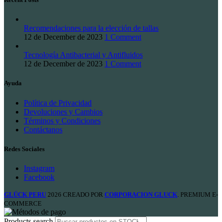
Recomendaciones para la elección de tallas
12 de December de 2023
1 Comment
Tecnología Antibacterial y Antifluidos
12 de December de 2023
1 Comment
Ayuda
Política de Privacidad
Devoluciones y Cambios
Términos y Condiciones
Contáctanos
Redes Sociales
Instagram
Facebook
GLÜCK PERU
2026 CREADO POR
CORPORACION GLUCK
. PREMIUM E-
COMMERCE
Products search