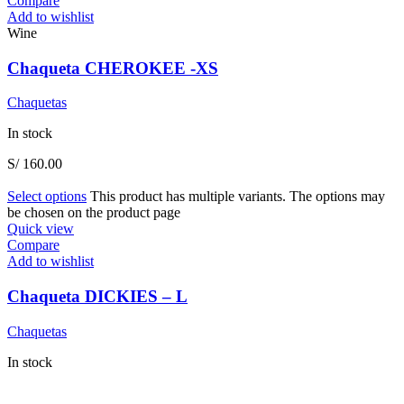
Compare
Add to wishlist
Wine
Chaqueta CHEROKEE -XS
Chaquetas
In stock
S/
160.00
Select options
This product has multiple variants. The options may
be chosen on the product page
Quick view
Compare
Add to wishlist
Chaqueta DICKIES – L
Chaquetas
In stock