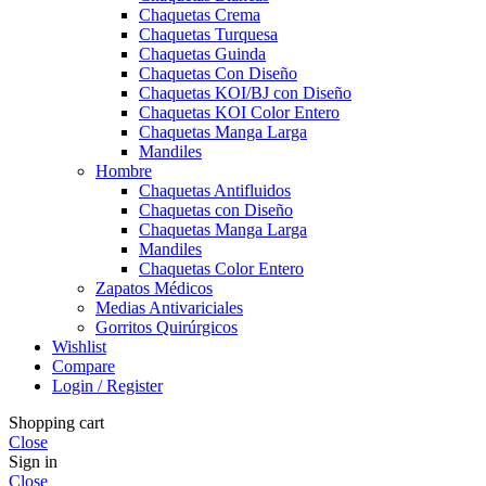
Chaquetas Crema
Chaquetas Turquesa
Chaquetas Guinda
Chaquetas Con Diseño
Chaquetas KOI/BJ con Diseño
Chaquetas KOI Color Entero
Chaquetas Manga Larga
Mandiles
Hombre
Chaquetas Antifluidos
Chaquetas con Diseño
Chaquetas Manga Larga
Mandiles
Chaquetas Color Entero
Zapatos Médicos
Medias Antivariciales
Gorritos Quirúrgicos
Wishlist
Compare
Login / Register
Shopping cart
Close
Sign in
Close