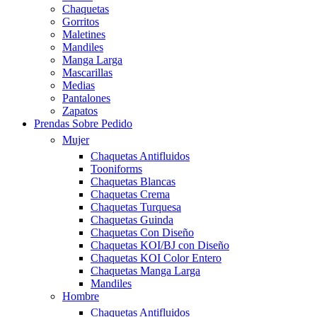
Chaquetas
Gorritos
Maletines
Mandiles
Manga Larga
Mascarillas
Medias
Pantalones
Zapatos
Prendas Sobre Pedido
Mujer
Chaquetas Antifluidos
Tooniforms
Chaquetas Blancas
Chaquetas Crema
Chaquetas Turquesa
Chaquetas Guinda
Chaquetas Con Diseño
Chaquetas KOI/BJ con Diseño
Chaquetas KOI Color Entero
Chaquetas Manga Larga
Mandiles
Hombre
Chaquetas Antifluidos