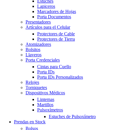
Estuches
Lapiceros
Marcadores de Hojas
Porta Documentos
Presentadores
Artículos para el Celular
Protectores de Cable
Protectores de Tierra
Atomizadores
Bolsitos
Llaveros
Porta Credenciales
Cintas para Cuello
Porta IDs
Porta IDs Personalizados
Relojes
Torniquetes
Dispositivos Médicos
Linternas
Martillos
Pulsoxímetros
Estuches de Pulsoxímetro
Prendas en Stock
Bolsos