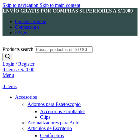
Skip to navigation
Skip to main content
ENVÍO GRATIS POR COMPRAS SUPERIORES A S/.1000
Quiénes Somos
Contáctanos
FAQs
Products search
Login / Register
0
items
/
S/
0.00
Menu
0
items
Accesorios
Adornos para Estetoscopio
Accesorios Enrollables
Clips
Aromatizadores para Auto
Artículos de Escritorio
Centímetros