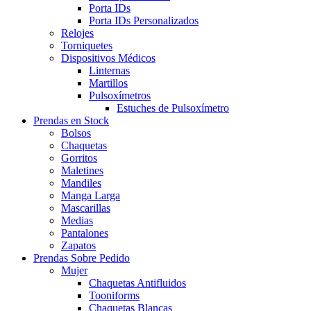
Porta IDs
Porta IDs Personalizados
Relojes
Torniquetes
Dispositivos Médicos
Linternas
Martillos
Pulsoxímetros
Estuches de Pulsoxímetro
Prendas en Stock
Bolsos
Chaquetas
Gorritos
Maletines
Mandiles
Manga Larga
Mascarillas
Medias
Pantalones
Zapatos
Prendas Sobre Pedido
Mujer
Chaquetas Antifluidos
Tooniforms
Chaquetas Blancas