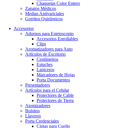
Chaquetas Color Entero
Zapatos Médicos
Medias Antivariciales
Gorritos Quirúrgicos
Accesorios
Adornos para Estetoscopio
Accesorios Enrollables
Clips
Aromatizadores para Auto
Artículos de Escritorio
Centímetros
Estuches
Lapiceros
Marcadores de Hojas
Porta Documentos
Presentadores
Artículos para el Celular
Protectores de Cable
Protectores de Tierra
Atomizadores
Bolsitos
Llaveros
Porta Credenciales
Cintas para Cuello