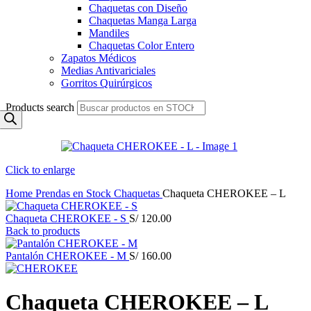
Chaquetas con Diseño
Chaquetas Manga Larga
Mandiles
Chaquetas Color Entero
Zapatos Médicos
Medias Antivariciales
Gorritos Quirúrgicos
Products search
Click to enlarge
Home
Prendas en Stock
Chaquetas
Chaqueta CHEROKEE – L
Chaqueta CHEROKEE - S
S/
120.00
Back to products
Pantalón CHEROKEE - M
S/
160.00
Chaqueta CHEROKEE – L