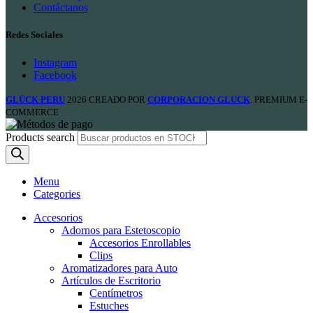
Contáctanos
Redes Sociales
Instagram
Facebook
GLÜCK PERU
2026 CREADO POR
CORPORACION GLUCK
. PREMIUM E-
COMMERCE
Products search
Menu
Categories
Accesorios
Adornos para Estetoscopio
Accesorios Enrollables
Clips
Aromatizadores para Auto
Artículos de Escritorio
Centímetros
Estuches