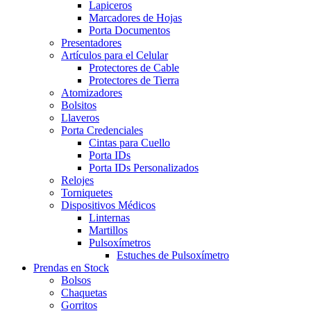
Lapiceros
Marcadores de Hojas
Porta Documentos
Presentadores
Artículos para el Celular
Protectores de Cable
Protectores de Tierra
Atomizadores
Bolsitos
Llaveros
Porta Credenciales
Cintas para Cuello
Porta IDs
Porta IDs Personalizados
Relojes
Torniquetes
Dispositivos Médicos
Linternas
Martillos
Pulsoxímetros
Estuches de Pulsoxímetro
Prendas en Stock
Bolsos
Chaquetas
Gorritos