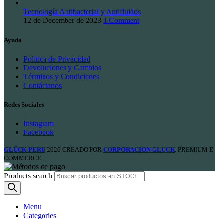
Tecnología Antibacterial y Antifluidos
12 de December de 2023
1 Comment
Ayuda
Política de Privacidad
Devoluciones y Cambios
Términos y Condiciones
Contáctanos
Redes Sociales
Instagram
Facebook
GLÜCK PERU
2026 CREADO POR
CORPORACION GLUCK
. PREMIUM E-
COMMERCE
Products search
Menu
Categories