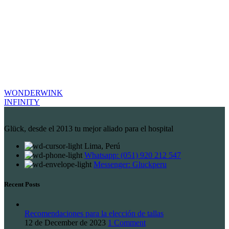
WONDERWINK
INFINITY
Glück, desde el 2013 tu mejor aliado para el hospital
Lima, Perú
Whatsapp: (051) 920 212 547
Messenger: Gluckperu
Recent Posts
Recomendaciones para la elección de tallas
12 de December de 2023
1 Comment