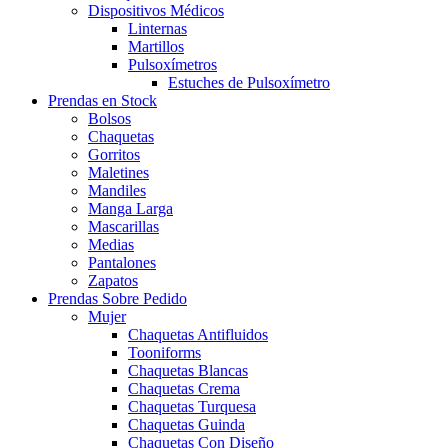
Dispositivos Médicos
Linternas
Martillos
Pulsoxímetros
Estuches de Pulsoxímetro
Prendas en Stock
Bolsos
Chaquetas
Gorritos
Maletines
Mandiles
Manga Larga
Mascarillas
Medias
Pantalones
Zapatos
Prendas Sobre Pedido
Mujer
Chaquetas Antifluidos
Tooniforms
Chaquetas Blancas
Chaquetas Crema
Chaquetas Turquesa
Chaquetas Guinda
Chaquetas Con Diseño