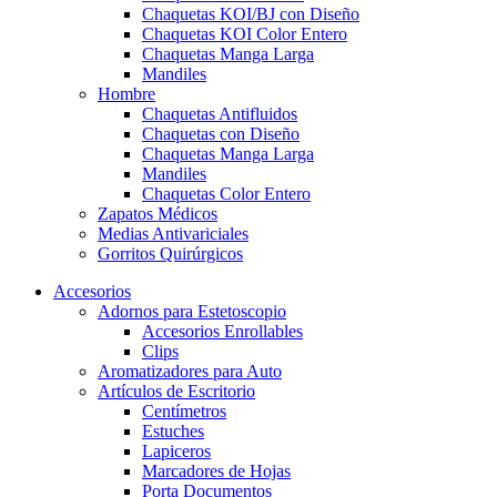
Chaquetas KOI/BJ con Diseño
Chaquetas KOI Color Entero
Chaquetas Manga Larga
Mandiles
Hombre
Chaquetas Antifluidos
Chaquetas con Diseño
Chaquetas Manga Larga
Mandiles
Chaquetas Color Entero
Zapatos Médicos
Medias Antivariciales
Gorritos Quirúrgicos
Accesorios
Adornos para Estetoscopio
Accesorios Enrollables
Clips
Aromatizadores para Auto
Artículos de Escritorio
Centímetros
Estuches
Lapiceros
Marcadores de Hojas
Porta Documentos