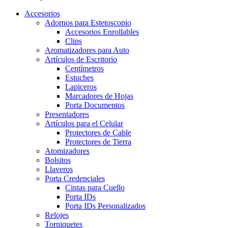
Accesorios
Adornos para Estetoscopio
Accesorios Enrollables
Clips
Aromatizadores para Auto
Artículos de Escritorio
Centímetros
Estuches
Lapiceros
Marcadores de Hojas
Porta Documentos
Presentadores
Artículos para el Celular
Protectores de Cable
Protectores de Tierra
Atomizadores
Bolsitos
Llaveros
Porta Credenciales
Cintas para Cuello
Porta IDs
Porta IDs Personalizados
Relojes
Torniquetes