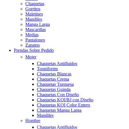
Chaquetas
Gorritos
Maletines
Mandiles
Manga Larga
Mascarillas
Medias
Pantalones
Zapatos
Prendas Sobre Pedido
Mujer
Chaquetas Antifluidos
Tooniforms
Chaquetas Blancas
Chaquetas Crema
Chaquetas Turquesa
Chaquetas Guinda
Chaquetas Con Diseño
Chaquetas KOI/BJ con Diseño
Chaquetas KOI Color Entero
Chaquetas Manga Larga
Mandiles
Hombre
Chaquetas Antifluidos