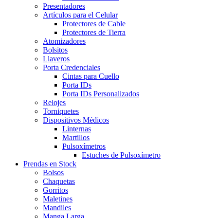
Presentadores
Artículos para el Celular
Protectores de Cable
Protectores de Tierra
Atomizadores
Bolsitos
Llaveros
Porta Credenciales
Cintas para Cuello
Porta IDs
Porta IDs Personalizados
Relojes
Torniquetes
Dispositivos Médicos
Linternas
Martillos
Pulsoxímetros
Estuches de Pulsoxímetro
Prendas en Stock
Bolsos
Chaquetas
Gorritos
Maletines
Mandiles
Manga Larga