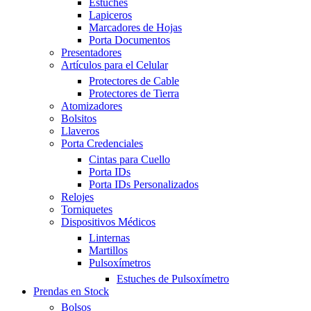
Estuches
Lapiceros
Marcadores de Hojas
Porta Documentos
Presentadores
Artículos para el Celular
Protectores de Cable
Protectores de Tierra
Atomizadores
Bolsitos
Llaveros
Porta Credenciales
Cintas para Cuello
Porta IDs
Porta IDs Personalizados
Relojes
Torniquetes
Dispositivos Médicos
Linternas
Martillos
Pulsoxímetros
Estuches de Pulsoxímetro
Prendas en Stock
Bolsos