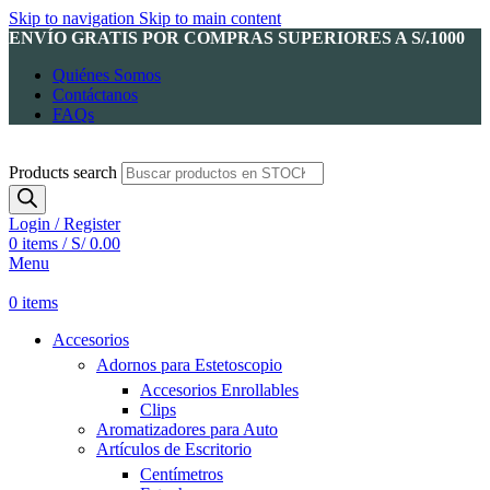
Skip to navigation
Skip to main content
ENVÍO GRATIS POR COMPRAS SUPERIORES A S/.1000
Quiénes Somos
Contáctanos
FAQs
Products search
Login / Register
0
items
/
S/
0.00
Menu
0
items
Accesorios
Adornos para Estetoscopio
Accesorios Enrollables
Clips
Aromatizadores para Auto
Artículos de Escritorio
Centímetros