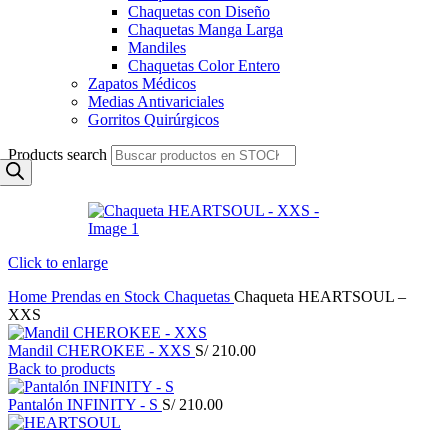
Chaquetas con Diseño
Chaquetas Manga Larga
Mandiles
Chaquetas Color Entero
Zapatos Médicos
Medias Antivariciales
Gorritos Quirúrgicos
Products search
Click to enlarge
Home
Prendas en Stock
Chaquetas
Chaqueta HEARTSOUL –
XXS
Mandil CHEROKEE - XXS
S/
210.00
Back to products
Pantalón INFINITY - S
S/
210.00