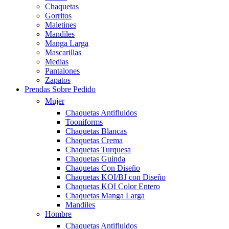
Chaquetas
Gorritos
Maletines
Mandiles
Manga Larga
Mascarillas
Medias
Pantalones
Zapatos
Prendas Sobre Pedido
Mujer
Chaquetas Antifluidos
Tooniforms
Chaquetas Blancas
Chaquetas Crema
Chaquetas Turquesa
Chaquetas Guinda
Chaquetas Con Diseño
Chaquetas KOI/BJ con Diseño
Chaquetas KOI Color Entero
Chaquetas Manga Larga
Mandiles
Hombre
Chaquetas Antifluidos