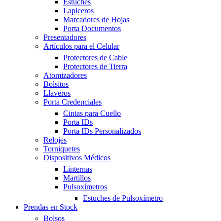
Estuches
Lapiceros
Marcadores de Hojas
Porta Documentos
Presentadores
Artículos para el Celular
Protectores de Cable
Protectores de Tierra
Atomizadores
Bolsitos
Llaveros
Porta Credenciales
Cintas para Cuello
Porta IDs
Porta IDs Personalizados
Relojes
Torniquetes
Dispositivos Médicos
Linternas
Martillos
Pulsoxímetros
Estuches de Pulsoxímetro
Prendas en Stock
Bolsos