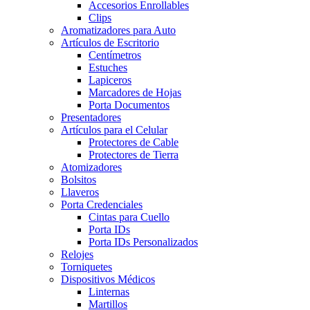
Accesorios Enrollables
Clips
Aromatizadores para Auto
Artículos de Escritorio
Centímetros
Estuches
Lapiceros
Marcadores de Hojas
Porta Documentos
Presentadores
Artículos para el Celular
Protectores de Cable
Protectores de Tierra
Atomizadores
Bolsitos
Llaveros
Porta Credenciales
Cintas para Cuello
Porta IDs
Porta IDs Personalizados
Relojes
Torniquetes
Dispositivos Médicos
Linternas
Martillos