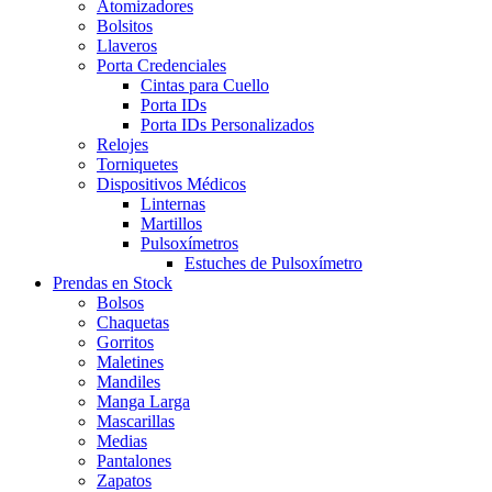
Atomizadores
Bolsitos
Llaveros
Porta Credenciales
Cintas para Cuello
Porta IDs
Porta IDs Personalizados
Relojes
Torniquetes
Dispositivos Médicos
Linternas
Martillos
Pulsoxímetros
Estuches de Pulsoxímetro
Prendas en Stock
Bolsos
Chaquetas
Gorritos
Maletines
Mandiles
Manga Larga
Mascarillas
Medias
Pantalones
Zapatos