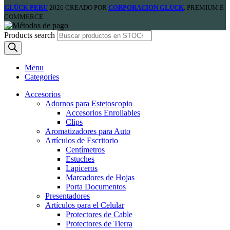
GLÜCK PERU
2026 CREADO POR
CORPORACION GLUCK
. PREMIUM E-
COMMERCE
Products search
Menu
Categories
Accesorios
Adornos para Estetoscopio
Accesorios Enrollables
Clips
Aromatizadores para Auto
Artículos de Escritorio
Centímetros
Estuches
Lapiceros
Marcadores de Hojas
Porta Documentos
Presentadores
Artículos para el Celular
Protectores de Cable
Protectores de Tierra