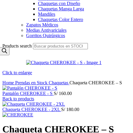
Chaquetas con Diseño
Chaquetas Manga Larga
Mandiles
Chaquetas Color Entero
Zapatos Médicos
Medias Antivariciales
Gorritos Quirúrgicos
Products search
Click to enlarge
Home
Prendas en Stock
Chaquetas
Chaqueta CHEROKEE – S
Pantalón CHEROKEE - S
S/
160.00
Back to products
Chaqueta CHEROKEE - 2XL
S/
180.00
Chaqueta CHEROKEE – S