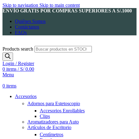
Skip to navigation
Skip to main content
ENVÍO GRATIS POR COMPRAS SUPERIORES A S/.1000
Quiénes Somos
Contáctanos
FAQs
Products search
Login / Register
0
items
/
S/
0.00
Menu
0
items
Accesorios
Adornos para Estetoscopio
Accesorios Enrollables
Clips
Aromatizadores para Auto
Artículos de Escritorio
Centímetros