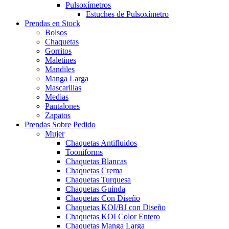
Pulsoxímetros
Estuches de Pulsoxímetro
Prendas en Stock
Bolsos
Chaquetas
Gorritos
Maletines
Mandiles
Manga Larga
Mascarillas
Medias
Pantalones
Zapatos
Prendas Sobre Pedido
Mujer
Chaquetas Antifluidos
Tooniforms
Chaquetas Blancas
Chaquetas Crema
Chaquetas Turquesa
Chaquetas Guinda
Chaquetas Con Diseño
Chaquetas KOI/BJ con Diseño
Chaquetas KOI Color Entero
Chaquetas Manga Larga