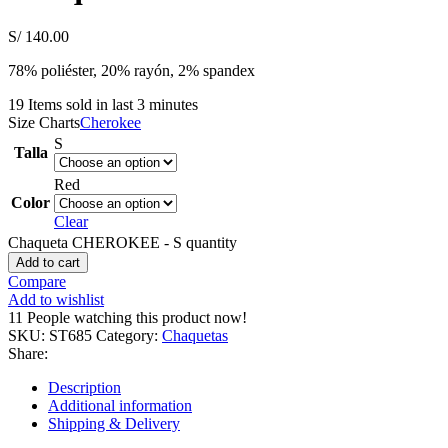
S/
140.00
78% poliéster, 20% rayón, 2% spandex
19
Items sold in last 3 minutes
Size Charts
Cherokee
S
Talla
Red
Color
Clear
Chaqueta CHEROKEE - S quantity
Add to cart
Compare
Add to wishlist
11
People watching this product now!
SKU:
ST685
Category:
Chaquetas
Share:
Description
Additional information
Shipping & Delivery