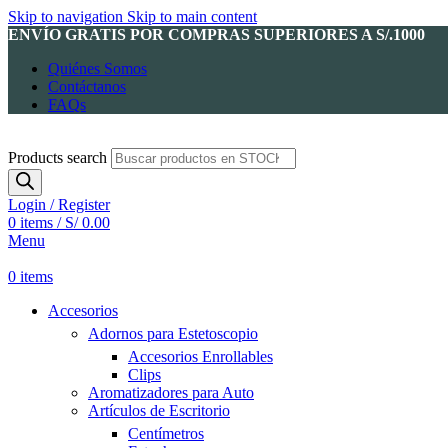
Skip to navigation
Skip to main content
ENVÍO GRATIS POR COMPRAS SUPERIORES A S/.1000
Quiénes Somos
Contáctanos
FAQs
Products search
Login / Register
0
items
/
S/
0.00
Menu
0
items
Accesorios
Adornos para Estetoscopio
Accesorios Enrollables
Clips
Aromatizadores para Auto
Artículos de Escritorio
Centímetros