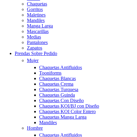
Chaquetas
Gorritos
Maletines
Mandiles
Manga Larga
Mascarillas
Medias
Pantalones
Zapatos
Prendas Sobre Pedido
Mujer
Chaquetas Antifluidos
Tooniforms
Chaquetas Blancas
Chaquetas Crema
Chaquetas Turquesa
Chaquetas Guinda
Chaquetas Con Diseño
Chaquetas KOI/BJ con Diseño
Chaquetas KOI Color Entero
Chaquetas Manga Larga
Mandiles
Hombre
Chaquetas Antifluidos