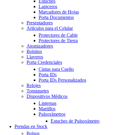
Estuches
Lapiceros
Marcadores de Hojas
Porta Documentos
Presentadores
Artículos para el Celular
Protectores de Cable
Protectores de Tierra
Atomizadores
Bolsitos
Llaveros
Porta Credenciales
Cintas para Cuello
Porta IDs
Porta IDs Personalizados
Relojes
Torniquetes
Dispositivos Médicos
Linternas
Martillos
Pulsoxímetros
Estuches de Pulsoxímetro
Prendas en Stock
Bolsos