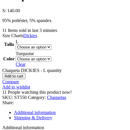
S/
140.00
95% poliéster, 5% spandex
11
Items sold in last 3 minutes
Size Charts
Dickies
L
Talla
Turquoise
Color
Clear
Chaqueta DICKIES - L quantity
Add to cart
Compare
Add to wishlist
11
People watching this product now!
SKU:
ST550
Category:
Chaquetas
Share:
Additional information
Shipping & Delivery
Additional information