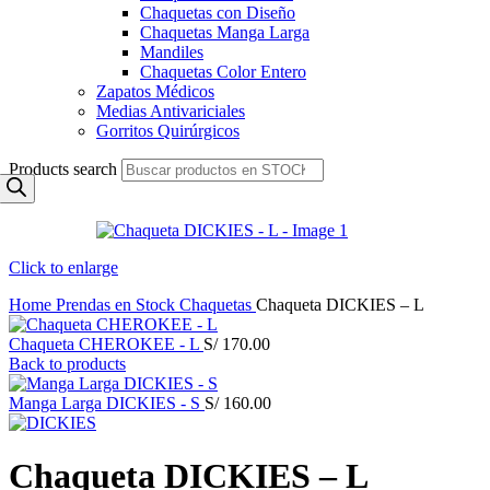
Chaquetas con Diseño
Chaquetas Manga Larga
Mandiles
Chaquetas Color Entero
Zapatos Médicos
Medias Antivariciales
Gorritos Quirúrgicos
Products search
Click to enlarge
Home
Prendas en Stock
Chaquetas
Chaqueta DICKIES – L
Chaqueta CHEROKEE - L
S/
170.00
Back to products
Manga Larga DICKIES - S
S/
160.00
Chaqueta DICKIES – L