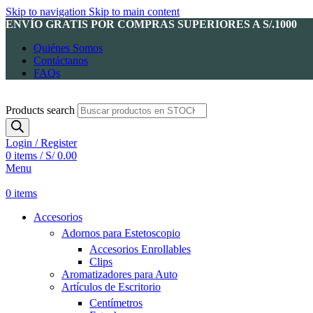
Skip to navigation
Skip to main content
ENVÍO GRATIS POR COMPRAS SUPERIORES A S/.1000
Quiénes Somos
Contáctanos
FAQs
Products search
Login / Register
0
items
/
S/
0.00
Menu
0
items
Accesorios
Adornos para Estetoscopio
Accesorios Enrollables
Clips
Aromatizadores para Auto
Artículos de Escritorio
Centímetros