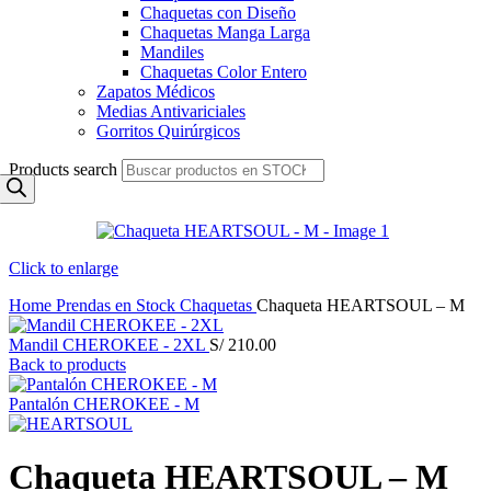
Chaquetas con Diseño
Chaquetas Manga Larga
Mandiles
Chaquetas Color Entero
Zapatos Médicos
Medias Antivariciales
Gorritos Quirúrgicos
Products search
Click to enlarge
Home
Prendas en Stock
Chaquetas
Chaqueta HEARTSOUL – M
Mandil CHEROKEE - 2XL
S/
210.00
Back to products
Pantalón CHEROKEE - M
Chaqueta HEARTSOUL – M