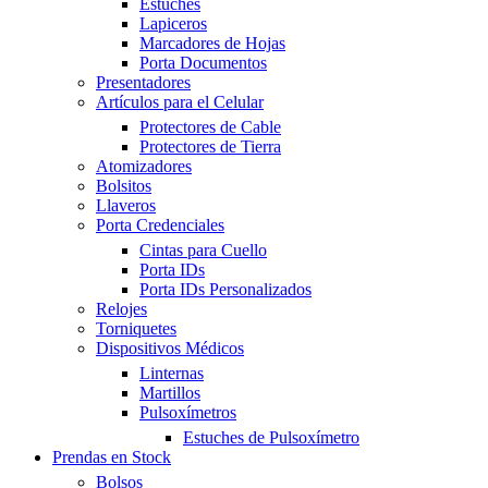
Estuches
Lapiceros
Marcadores de Hojas
Porta Documentos
Presentadores
Artículos para el Celular
Protectores de Cable
Protectores de Tierra
Atomizadores
Bolsitos
Llaveros
Porta Credenciales
Cintas para Cuello
Porta IDs
Porta IDs Personalizados
Relojes
Torniquetes
Dispositivos Médicos
Linternas
Martillos
Pulsoxímetros
Estuches de Pulsoxímetro
Prendas en Stock
Bolsos