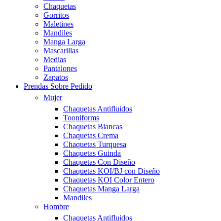
Chaquetas
Gorritos
Maletines
Mandiles
Manga Larga
Mascarillas
Medias
Pantalones
Zapatos
Prendas Sobre Pedido
Mujer
Chaquetas Antifluidos
Tooniforms
Chaquetas Blancas
Chaquetas Crema
Chaquetas Turquesa
Chaquetas Guinda
Chaquetas Con Diseño
Chaquetas KOI/BJ con Diseño
Chaquetas KOI Color Entero
Chaquetas Manga Larga
Mandiles
Hombre
Chaquetas Antifluidos