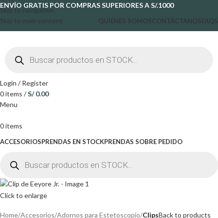
ENVÍO GRATIS POR COMPRAS SUPERIORES A S/.1000
Skip to navigation
Skip to main content
QUIÉNES SOMOS
CONTÁCTANOS
FAQS
Login / Register
0
items
/
S/
0.00
Menu
0
items
ACCESORIOS
PRENDAS EN STOCK
PRENDAS SOBRE PEDIDO
Click to enlarge
Home
Accesorios
Adornos para Estetoscopio
Clips
Back to products