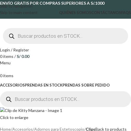
ENVÍO GRATIS POR COMPRAS SUPERIORES A S/.1000
Skip to navigation
Skip to main content
QUIÉNES SOMOS
CONTÁCTANOS
FAQS
Login / Register
0
items
/
S/
0.00
Menu
0
items
ACCESORIOS
PRENDAS EN STOCK
PRENDAS SOBRE PEDIDO
Click to enlarge
Home
Accesorios
Adornos para Estetoscopio
Clips
Back to products