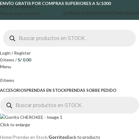
ENVÍO GRATIS POR COMPRAS SUPERIORES A S/.1000
Skip to navigation
Skip to main content
QUIÉNES SOMOS
CONTÁCTANOS
FAQS
Login / Register
0
items
/
S/
0.00
Menu
0
items
ACCESORIOS
PRENDAS EN STOCK
PRENDAS SOBRE PEDIDO
Click to enlarge
Home
Prendas en Stock
Gorritos
Back to products