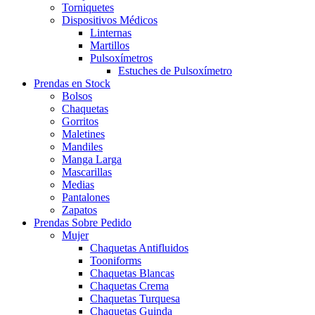
Torniquetes
Dispositivos Médicos
Linternas
Martillos
Pulsoxímetros
Estuches de Pulsoxímetro
Prendas en Stock
Bolsos
Chaquetas
Gorritos
Maletines
Mandiles
Manga Larga
Mascarillas
Medias
Pantalones
Zapatos
Prendas Sobre Pedido
Mujer
Chaquetas Antifluidos
Tooniforms
Chaquetas Blancas
Chaquetas Crema
Chaquetas Turquesa
Chaquetas Guinda