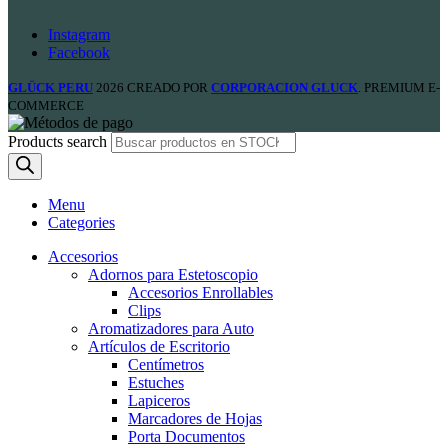
Instagram
Facebook
GLÜCK PERU
2026 CREADO POR
CORPORACION GLUCK
. PREMIUM E-
COMMERCE
Products search
Menu
Categories
Accesorios
Adornos para Estetoscopio
Accesorios Enrollables
Clips
Aromatizadores para Auto
Artículos de Escritorio
Centímetros
Estuches
Lapiceros
Marcadores de Hojas
Porta Documentos