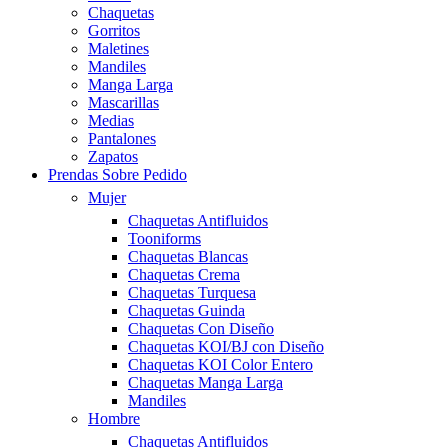
Chaquetas
Gorritos
Maletines
Mandiles
Manga Larga
Mascarillas
Medias
Pantalones
Zapatos
Prendas Sobre Pedido
Mujer
Chaquetas Antifluidos
Tooniforms
Chaquetas Blancas
Chaquetas Crema
Chaquetas Turquesa
Chaquetas Guinda
Chaquetas Con Diseño
Chaquetas KOI/BJ con Diseño
Chaquetas KOI Color Entero
Chaquetas Manga Larga
Mandiles
Hombre
Chaquetas Antifluidos