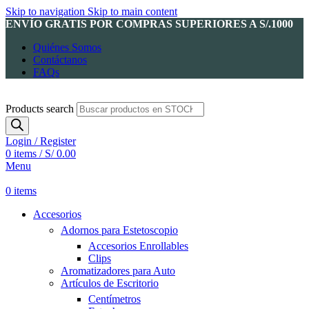
Skip to navigation
Skip to main content
ENVÍO GRATIS POR COMPRAS SUPERIORES A S/.1000
Quiénes Somos
Contáctanos
FAQs
Products search
Login / Register
0
items
/
S/
0.00
Menu
0
items
Accesorios
Adornos para Estetoscopio
Accesorios Enrollables
Clips
Aromatizadores para Auto
Artículos de Escritorio
Centímetros