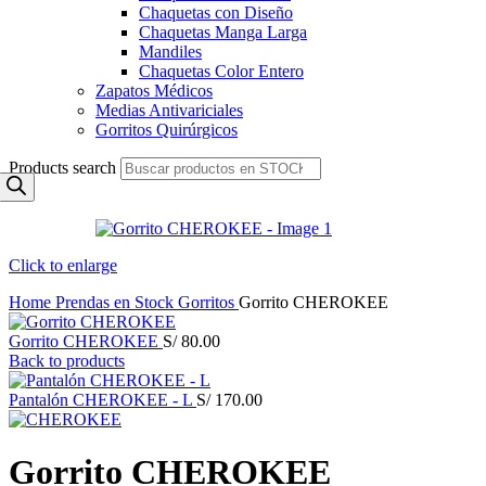
Chaquetas con Diseño
Chaquetas Manga Larga
Mandiles
Chaquetas Color Entero
Zapatos Médicos
Medias Antivariciales
Gorritos Quirúrgicos
Products search
Click to enlarge
Home
Prendas en Stock
Gorritos
Gorrito CHEROKEE
Gorrito CHEROKEE
S/
80.00
Back to products
Pantalón CHEROKEE - L
S/
170.00
Gorrito CHEROKEE