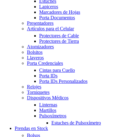
Estuches
Lapiceros
Marcadores de Hojas
Porta Documentos
Presentadores
Artículos para el Celular
Protectores de Cable
Protectores de Tierra
Atomizadores
Bolsitos
Llaveros
Porta Credenciales
Cintas para Cuello
Porta IDs
Porta IDs Personalizados
Relojes
Torniquetes
Dispositivos Médicos
Linternas
Martillos
Pulsoxímetros
Estuches de Pulsoxímetro
Prendas en Stock
Bolsos