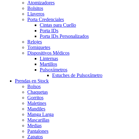
Atomizadores
Bolsitos
Llaveros
Porta Credenciales
Cintas para Cuello
Porta IDs
Porta IDs Personalizados
Relojes
Torniquetes
Dispositivos Médicos
Linternas
Martillos
Pulsoxímetros
Estuches de Pulsoxímetro
Prendas en Stock
Bolsos
Chaquetas
Gorritos
Maletines
Mandiles
Manga Larga
Mascarillas
Medias
Pantalones
Zapatos