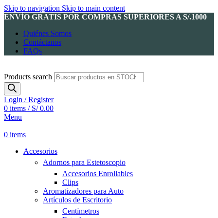
Skip to navigation
Skip to main content
ENVÍO GRATIS POR COMPRAS SUPERIORES A S/.1000
Quiénes Somos
Contáctanos
FAQs
Products search
Login / Register
0
items
/
S/
0.00
Menu
0
items
Accesorios
Adornos para Estetoscopio
Accesorios Enrollables
Clips
Aromatizadores para Auto
Artículos de Escritorio
Centímetros