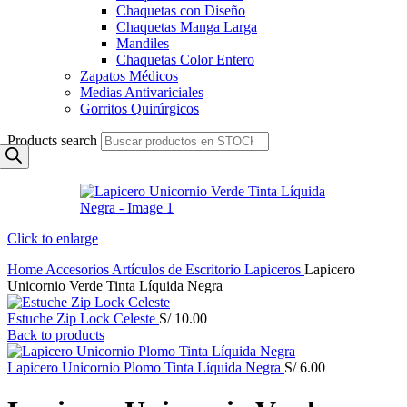
Chaquetas con Diseño
Chaquetas Manga Larga
Mandiles
Chaquetas Color Entero
Zapatos Médicos
Medias Antivariciales
Gorritos Quirúrgicos
Products search
Click to enlarge
Home
Accesorios
Artículos de Escritorio
Lapiceros
Lapicero
Unicornio Verde Tinta Líquida Negra
Estuche Zip Lock Celeste
S/
10.00
Back to products
Lapicero Unicornio Plomo Tinta Líquida Negra
S/
6.00