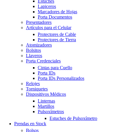
Estuches
Lapiceros
Marcadores de Hojas
Porta Documentos
Presentadores
Artículos para el Celular
Protectores de Cable
Protectores de Tierra
Atomizadores
Bolsitos
Llaveros
Porta Credenciales
Cintas para Cuello
Porta IDs
Porta IDs Personalizados
Relojes
Torniquetes
Dispositivos Médicos
Linternas
Martillos
Pulsoxímetros
Estuches de Pulsoxímetro
Prendas en Stock
Bolsos