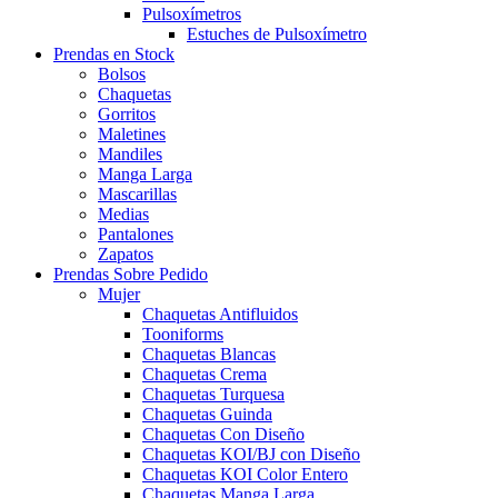
Pulsoxímetros
Estuches de Pulsoxímetro
Prendas en Stock
Bolsos
Chaquetas
Gorritos
Maletines
Mandiles
Manga Larga
Mascarillas
Medias
Pantalones
Zapatos
Prendas Sobre Pedido
Mujer
Chaquetas Antifluidos
Tooniforms
Chaquetas Blancas
Chaquetas Crema
Chaquetas Turquesa
Chaquetas Guinda
Chaquetas Con Diseño
Chaquetas KOI/BJ con Diseño
Chaquetas KOI Color Entero
Chaquetas Manga Larga