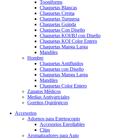
Tooniforms
Chaquetas Blancas
Chaquetas Crema
Chaquetas Turquesa
Chaquetas Guinda
Chaquetas Con Diseño
Chaquetas KOI/BJ con Diseño
Chaquetas KOI Color Entero
Chaquetas Manga Larga
Mandiles
Hombre
Chaquetas Antifluidos
Chaquetas con Diseño
Chaquetas Manga Larga
Mandiles
Chaquetas Color Entero
Zapatos Médicos
Medias Antivariciales
Gorritos Quirúrgicos
Accesorios
Adornos para Estetoscopio
Accesorios Enrollables
Clips
Aromatizadores para Auto