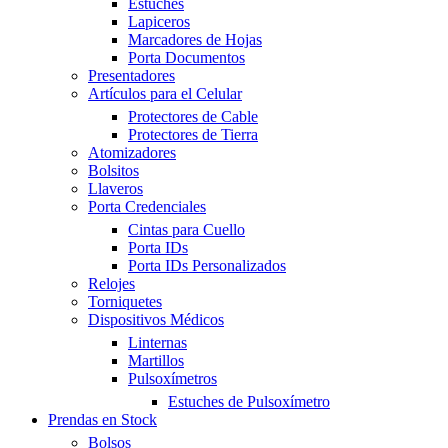
Estuches
Lapiceros
Marcadores de Hojas
Porta Documentos
Presentadores
Artículos para el Celular
Protectores de Cable
Protectores de Tierra
Atomizadores
Bolsitos
Llaveros
Porta Credenciales
Cintas para Cuello
Porta IDs
Porta IDs Personalizados
Relojes
Torniquetes
Dispositivos Médicos
Linternas
Martillos
Pulsoxímetros
Estuches de Pulsoxímetro
Prendas en Stock
Bolsos