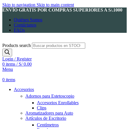
Skip to navigation
Skip to main content
ENVÍO GRATIS POR COMPRAS SUPERIORES A S/.1000
Quiénes Somos
Contáctanos
FAQs
Products search
Login / Register
0
items
/
S/
0.00
Menu
0
items
Accesorios
Adornos para Estetoscopio
Accesorios Enrollables
Clips
Aromatizadores para Auto
Artículos de Escritorio
Centímetros