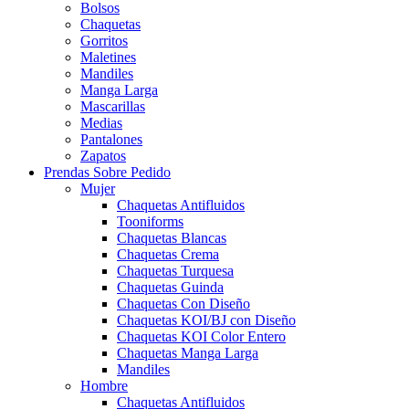
Bolsos
Chaquetas
Gorritos
Maletines
Mandiles
Manga Larga
Mascarillas
Medias
Pantalones
Zapatos
Prendas Sobre Pedido
Mujer
Chaquetas Antifluidos
Tooniforms
Chaquetas Blancas
Chaquetas Crema
Chaquetas Turquesa
Chaquetas Guinda
Chaquetas Con Diseño
Chaquetas KOI/BJ con Diseño
Chaquetas KOI Color Entero
Chaquetas Manga Larga
Mandiles
Hombre
Chaquetas Antifluidos