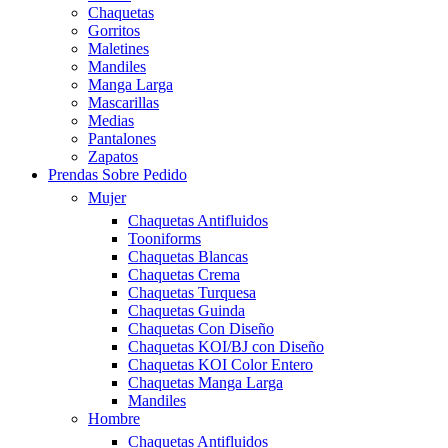
Chaquetas
Gorritos
Maletines
Mandiles
Manga Larga
Mascarillas
Medias
Pantalones
Zapatos
Prendas Sobre Pedido
Mujer
Chaquetas Antifluidos
Tooniforms
Chaquetas Blancas
Chaquetas Crema
Chaquetas Turquesa
Chaquetas Guinda
Chaquetas Con Diseño
Chaquetas KOI/BJ con Diseño
Chaquetas KOI Color Entero
Chaquetas Manga Larga
Mandiles
Hombre
Chaquetas Antifluidos