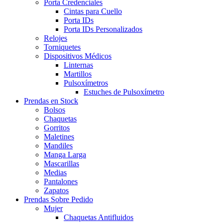
Porta Credenciales
Cintas para Cuello
Porta IDs
Porta IDs Personalizados
Relojes
Torniquetes
Dispositivos Médicos
Linternas
Martillos
Pulsoxímetros
Estuches de Pulsoxímetro
Prendas en Stock
Bolsos
Chaquetas
Gorritos
Maletines
Mandiles
Manga Larga
Mascarillas
Medias
Pantalones
Zapatos
Prendas Sobre Pedido
Mujer
Chaquetas Antifluidos