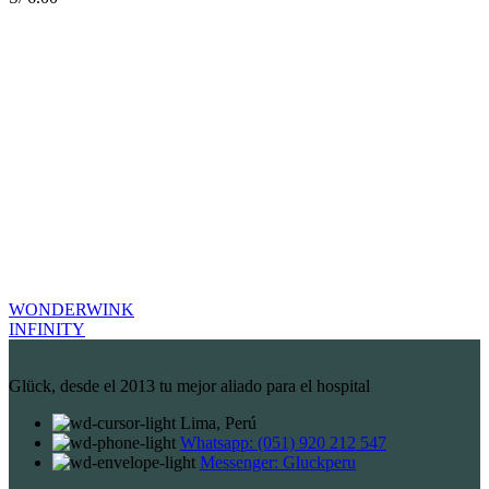
WONDERWINK
INFINITY
Glück, desde el 2013 tu mejor aliado para el hospital
Lima, Perú
Whatsapp: (051) 920 212 547
Messenger: Gluckperu