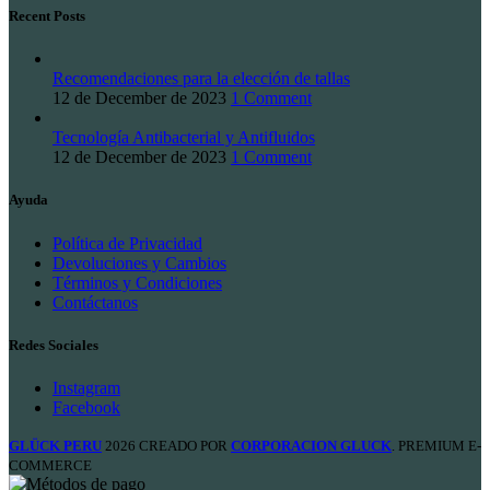
Recent Posts
Recomendaciones para la elección de tallas
12 de December de 2023
1 Comment
Tecnología Antibacterial y Antifluidos
12 de December de 2023
1 Comment
Ayuda
Política de Privacidad
Devoluciones y Cambios
Términos y Condiciones
Contáctanos
Redes Sociales
Instagram
Facebook
GLÜCK PERU
2026 CREADO POR
CORPORACION GLUCK
. PREMIUM E-
COMMERCE