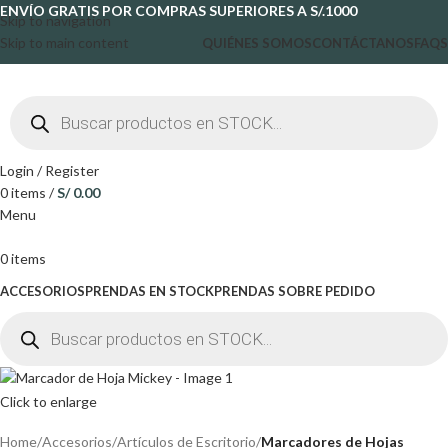
ENVÍO GRATIS POR COMPRAS SUPERIORES A S/.1000
Skip to navigation
Skip to main content
QUIÉNES SOMOS
CONTÁCTANOS
FAQS
Login / Register
0
items
/
S/
0.00
Menu
0
items
ACCESORIOS
PRENDAS EN STOCK
PRENDAS SOBRE PEDIDO
Click to enlarge
Home
Accesorios
Artículos de Escritorio
Marcadores de Hojas