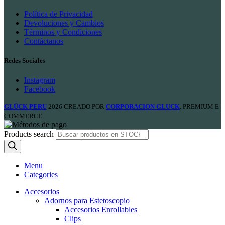
Política de Privacidad
Devoluciones y Cambios
Términos y Condiciones
Contáctanos
Redes Sociales
Instagram
Facebook
GLÜCK PERU
2026 CREADO POR
CORPORACION GLUCK
. PREMIUM E-
COMMERCE
Products search
Menu
Categories
Accesorios
Adornos para Estetoscopio
Accesorios Enrollables
Clips