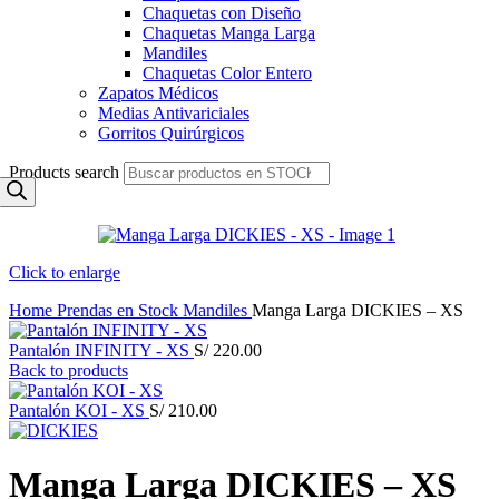
Chaquetas con Diseño
Chaquetas Manga Larga
Mandiles
Chaquetas Color Entero
Zapatos Médicos
Medias Antivariciales
Gorritos Quirúrgicos
Products search
Click to enlarge
Home
Prendas en Stock
Mandiles
Manga Larga DICKIES – XS
Pantalón INFINITY - XS
S/
220.00
Back to products
Pantalón KOI - XS
S/
210.00
Manga Larga DICKIES – XS