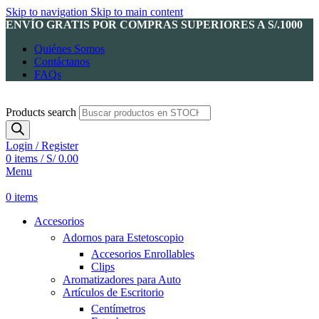
Skip to navigation
Skip to main content
ENVÍO GRATIS POR COMPRAS SUPERIORES A S/.1000
Quiénes Somos
Contáctanos
FAQs
Products search
Login / Register
0
items
/
S/
0.00
Menu
0
items
Accesorios
Adornos para Estetoscopio
Accesorios Enrollables
Clips
Aromatizadores para Auto
Artículos de Escritorio
Centímetros