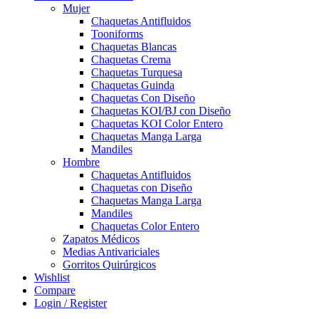
Mujer
Chaquetas Antifluidos
Tooniforms
Chaquetas Blancas
Chaquetas Crema
Chaquetas Turquesa
Chaquetas Guinda
Chaquetas Con Diseño
Chaquetas KOI/BJ con Diseño
Chaquetas KOI Color Entero
Chaquetas Manga Larga
Mandiles
Hombre
Chaquetas Antifluidos
Chaquetas con Diseño
Chaquetas Manga Larga
Mandiles
Chaquetas Color Entero
Zapatos Médicos
Medias Antivariciales
Gorritos Quirúrgicos
Wishlist
Compare
Login / Register