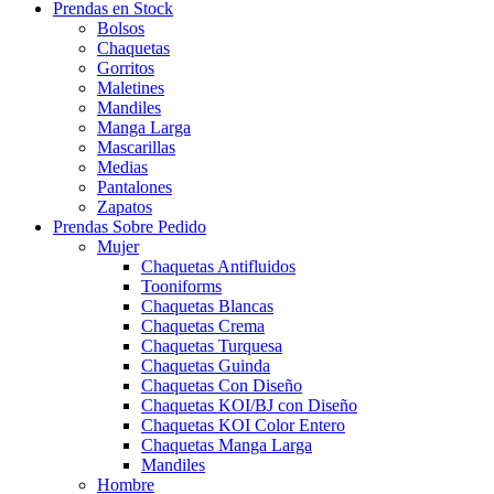
Prendas en Stock
Bolsos
Chaquetas
Gorritos
Maletines
Mandiles
Manga Larga
Mascarillas
Medias
Pantalones
Zapatos
Prendas Sobre Pedido
Mujer
Chaquetas Antifluidos
Tooniforms
Chaquetas Blancas
Chaquetas Crema
Chaquetas Turquesa
Chaquetas Guinda
Chaquetas Con Diseño
Chaquetas KOI/BJ con Diseño
Chaquetas KOI Color Entero
Chaquetas Manga Larga
Mandiles
Hombre