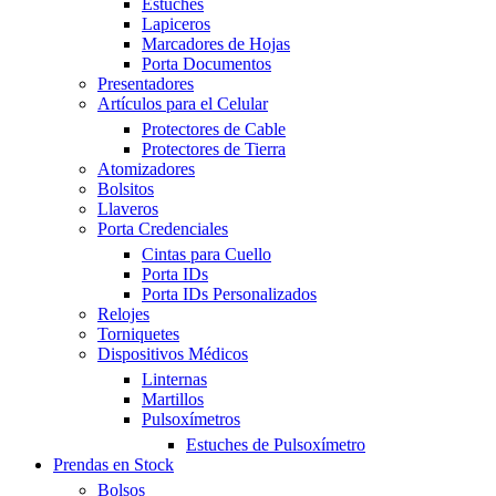
Estuches
Lapiceros
Marcadores de Hojas
Porta Documentos
Presentadores
Artículos para el Celular
Protectores de Cable
Protectores de Tierra
Atomizadores
Bolsitos
Llaveros
Porta Credenciales
Cintas para Cuello
Porta IDs
Porta IDs Personalizados
Relojes
Torniquetes
Dispositivos Médicos
Linternas
Martillos
Pulsoxímetros
Estuches de Pulsoxímetro
Prendas en Stock
Bolsos