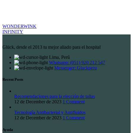
WONDERWINK
INFINITY
Glück, desde el 2013 tu mejor aliado para el hospital
Lima, Perú
Whatsapp: (051) 920 212 547
Messenger: Gluckperu
Recent Posts
Recomendaciones para la elección de tallas
12 de December de 2023
1 Comment
Tecnología Antibacterial y Antifluidos
12 de December de 2023
1 Comment
Ayuda