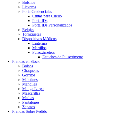
Bolsitos
Llaveros
Porta Credenciales
Cintas para Cuello
Porta IDs
Porta IDs Personalizados
Relojes
Torniquetes
Dispositivos Médicos
Linternas
Martillos
Pulsoxímetros
Estuches de Pulsoxímetro
Prendas en Stock
Bolsos
Chaquetas
Gorritos
Maletines
Mandiles
Manga Larga
Mascarillas
Medias
Pantalones
Zapatos
Prendas Sobre Pedido