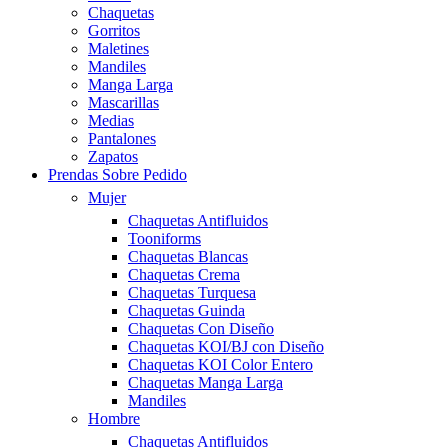
Chaquetas
Gorritos
Maletines
Mandiles
Manga Larga
Mascarillas
Medias
Pantalones
Zapatos
Prendas Sobre Pedido
Mujer
Chaquetas Antifluidos
Tooniforms
Chaquetas Blancas
Chaquetas Crema
Chaquetas Turquesa
Chaquetas Guinda
Chaquetas Con Diseño
Chaquetas KOI/BJ con Diseño
Chaquetas KOI Color Entero
Chaquetas Manga Larga
Mandiles
Hombre
Chaquetas Antifluidos