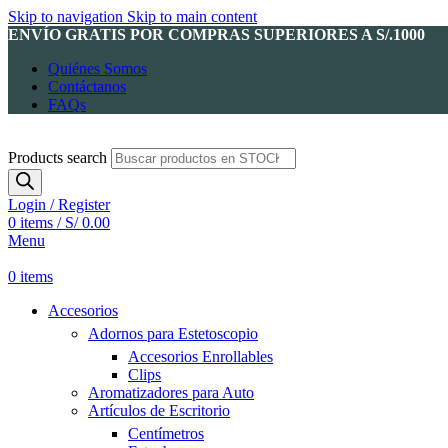
Skip to navigation
Skip to main content
ENVÍO GRATIS POR COMPRAS SUPERIORES A S/.1000
Quiénes Somos
Contáctanos
FAQs
Products search
Login / Register
0
items
/
S/
0.00
Menu
0
items
Accesorios
Adornos para Estetoscopio
Accesorios Enrollables
Clips
Aromatizadores para Auto
Artículos de Escritorio
Centímetros