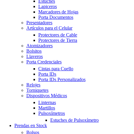
Estuches
Lapiceros
Marcadores de Hojas
Porta Documentos
Presentadores
Artículos para el Celular
Protectores de Cable
Protectores de Tierra
Atomizadores
Bolsitos
Llaveros
Porta Credenciales
Cintas para Cuello
Porta IDs
Porta IDs Personalizados
Relojes
Torniquetes
Dispositivos Médicos
Linternas
Martillos
Pulsoxímetros
Estuches de Pulsoxímetro
Prendas en Stock
Bolsos