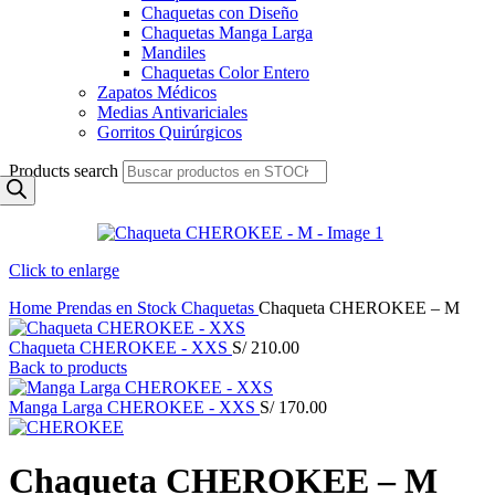
Chaquetas con Diseño
Chaquetas Manga Larga
Mandiles
Chaquetas Color Entero
Zapatos Médicos
Medias Antivariciales
Gorritos Quirúrgicos
Products search
Click to enlarge
Home
Prendas en Stock
Chaquetas
Chaqueta CHEROKEE – M
Chaqueta CHEROKEE - XXS
S/
210.00
Back to products
Manga Larga CHEROKEE - XXS
S/
170.00
Chaqueta CHEROKEE – M