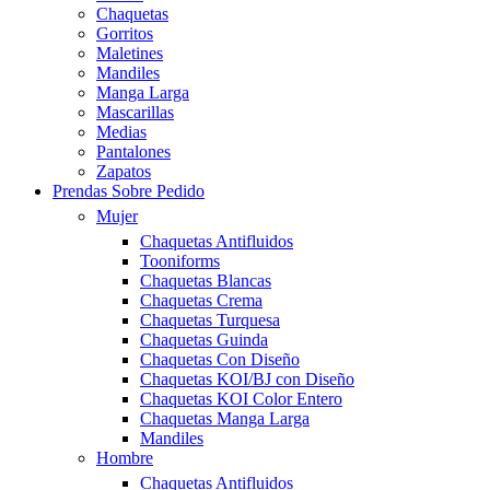
Chaquetas
Gorritos
Maletines
Mandiles
Manga Larga
Mascarillas
Medias
Pantalones
Zapatos
Prendas Sobre Pedido
Mujer
Chaquetas Antifluidos
Tooniforms
Chaquetas Blancas
Chaquetas Crema
Chaquetas Turquesa
Chaquetas Guinda
Chaquetas Con Diseño
Chaquetas KOI/BJ con Diseño
Chaquetas KOI Color Entero
Chaquetas Manga Larga
Mandiles
Hombre
Chaquetas Antifluidos