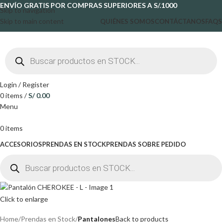
ENVÍO GRATIS POR COMPRAS SUPERIORES A S/.1000
Skip to navigation
Skip to main content
QUIÉNES SOMOS
CONTÁCTANOS
FAQS
Login / Register
0
items
/
S/
0.00
Menu
0
items
ACCESORIOS
PRENDAS EN STOCK
PRENDAS SOBRE PEDIDO
Click to enlarge
Home
Prendas en Stock
Pantalones
Back to products