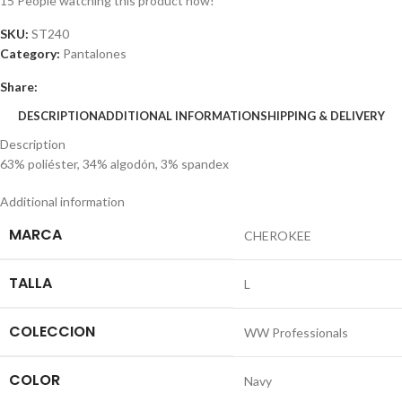
15
People watching this product now!
SKU:
ST240
Category:
Pantalones
Share:
DESCRIPTION
ADDITIONAL INFORMATION
SHIPPING & DELIVERY
Description
63% poliéster, 34% algodón, 3% spandex
Additional information
MARCA
CHEROKEE
TALLA
L
COLECCION
WW Professionals
COLOR
Navy