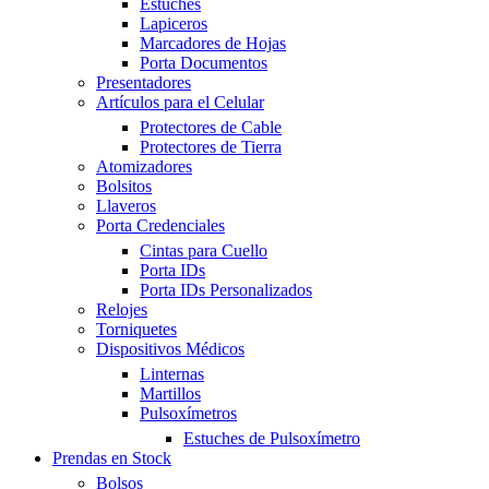
Estuches
Lapiceros
Marcadores de Hojas
Porta Documentos
Presentadores
Artículos para el Celular
Protectores de Cable
Protectores de Tierra
Atomizadores
Bolsitos
Llaveros
Porta Credenciales
Cintas para Cuello
Porta IDs
Porta IDs Personalizados
Relojes
Torniquetes
Dispositivos Médicos
Linternas
Martillos
Pulsoxímetros
Estuches de Pulsoxímetro
Prendas en Stock
Bolsos