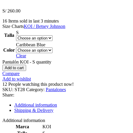
S/
260.00
16
Items sold in last 3 minutes
Size Charts
KOI / Betsey Johnson
S
Talla
Caribbean Blue
Color
Clear
Pantalón KOI - S quantity
Add to cart
Compare
Add to wishlist
12
People watching this product now!
SKU:
ST28
Category:
Pantalones
Share:
Additional information
Shipping & Delivery
Additional information
Marca
KOI