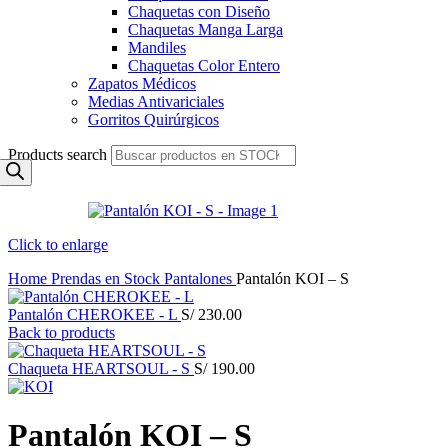
Chaquetas con Diseño
Chaquetas Manga Larga
Mandiles
Chaquetas Color Entero
Zapatos Médicos
Medias Antivariciales
Gorritos Quirúrgicos
Products search
Click to enlarge
Home
Prendas en Stock
Pantalones
Pantalón KOI – S
Pantalón CHEROKEE - L
S/
230.00
Back to products
Chaqueta HEARTSOUL - S
S/
190.00
Pantalón KOI – S