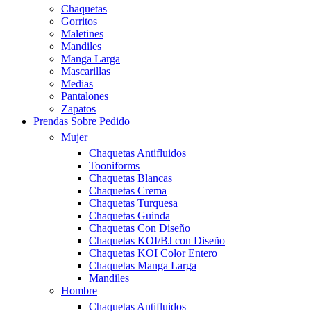
Chaquetas
Gorritos
Maletines
Mandiles
Manga Larga
Mascarillas
Medias
Pantalones
Zapatos
Prendas Sobre Pedido
Mujer
Chaquetas Antifluidos
Tooniforms
Chaquetas Blancas
Chaquetas Crema
Chaquetas Turquesa
Chaquetas Guinda
Chaquetas Con Diseño
Chaquetas KOI/BJ con Diseño
Chaquetas KOI Color Entero
Chaquetas Manga Larga
Mandiles
Hombre
Chaquetas Antifluidos