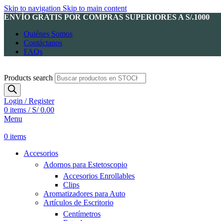
Skip to navigation
Skip to main content
ENVÍO GRATIS POR COMPRAS SUPERIORES A S/.1000
Quiénes Somos
Contáctanos
FAQs
Products search
Login / Register
0
items
/
S/
0.00
Menu
0
items
Accesorios
Adornos para Estetoscopio
Accesorios Enrollables
Clips
Aromatizadores para Auto
Artículos de Escritorio
Centímetros