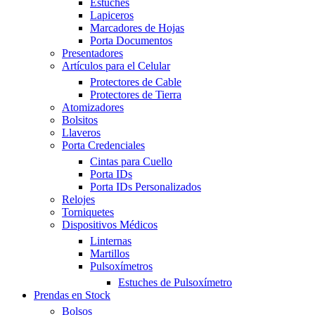
Estuches
Lapiceros
Marcadores de Hojas
Porta Documentos
Presentadores
Artículos para el Celular
Protectores de Cable
Protectores de Tierra
Atomizadores
Bolsitos
Llaveros
Porta Credenciales
Cintas para Cuello
Porta IDs
Porta IDs Personalizados
Relojes
Torniquetes
Dispositivos Médicos
Linternas
Martillos
Pulsoxímetros
Estuches de Pulsoxímetro
Prendas en Stock
Bolsos