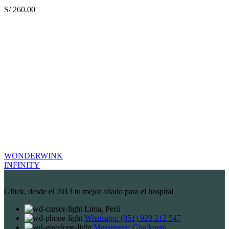
S/
260.00
WONDERWINK
INFINITY
Glück, desde el 2013 tu mejor aliado para el hospital
Lima, Perú
Whatsapp: (051) 920 212 547
Messenger: Gluckperu