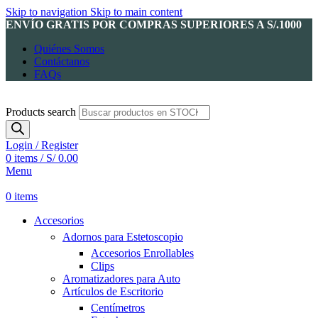
Skip to navigation
Skip to main content
ENVÍO GRATIS POR COMPRAS SUPERIORES A S/.1000
Quiénes Somos
Contáctanos
FAQs
Products search
Login / Register
0
items
/
S/
0.00
Menu
0
items
Accesorios
Adornos para Estetoscopio
Accesorios Enrollables
Clips
Aromatizadores para Auto
Artículos de Escritorio
Centímetros