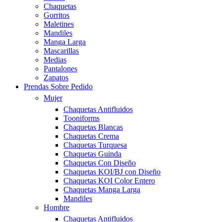
Chaquetas
Gorritos
Maletines
Mandiles
Manga Larga
Mascarillas
Medias
Pantalones
Zapatos
Prendas Sobre Pedido
Mujer
Chaquetas Antifluidos
Tooniforms
Chaquetas Blancas
Chaquetas Crema
Chaquetas Turquesa
Chaquetas Guinda
Chaquetas Con Diseño
Chaquetas KOI/BJ con Diseño
Chaquetas KOI Color Entero
Chaquetas Manga Larga
Mandiles
Hombre
Chaquetas Antifluidos