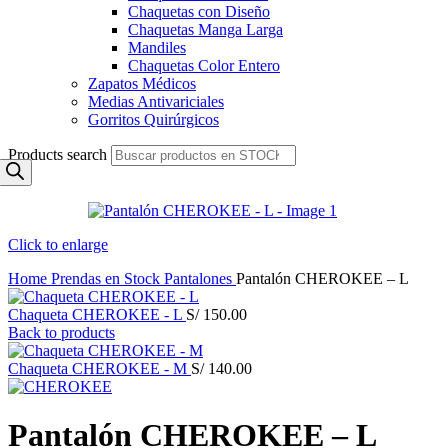
Chaquetas con Diseño
Chaquetas Manga Larga
Mandiles
Chaquetas Color Entero
Zapatos Médicos
Medias Antivariciales
Gorritos Quirúrgicos
Products search
Click to enlarge
Home
Prendas en Stock
Pantalones
Pantalón CHEROKEE – L
Chaqueta CHEROKEE - L
S/
150.00
Back to products
Chaqueta CHEROKEE - M
S/
140.00
Pantalón CHEROKEE – L