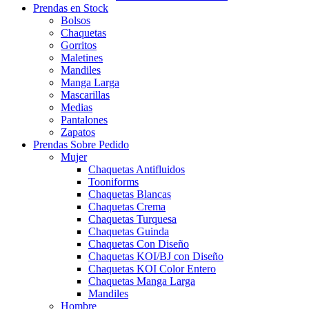
Prendas en Stock
Bolsos
Chaquetas
Gorritos
Maletines
Mandiles
Manga Larga
Mascarillas
Medias
Pantalones
Zapatos
Prendas Sobre Pedido
Mujer
Chaquetas Antifluidos
Tooniforms
Chaquetas Blancas
Chaquetas Crema
Chaquetas Turquesa
Chaquetas Guinda
Chaquetas Con Diseño
Chaquetas KOI/BJ con Diseño
Chaquetas KOI Color Entero
Chaquetas Manga Larga
Mandiles
Hombre