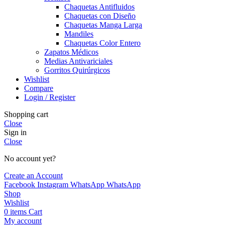
Chaquetas Antifluidos
Chaquetas con Diseño
Chaquetas Manga Larga
Mandiles
Chaquetas Color Entero
Zapatos Médicos
Medias Antivariciales
Gorritos Quirúrgicos
Wishlist
Compare
Login / Register
Shopping cart
Close
Sign in
Close
No account yet?
Create an Account
Facebook
Instagram
WhatsApp
WhatsApp
Shop
Wishlist
0
items
Cart
My account