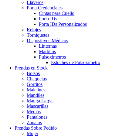
Llaveros
Porta Credenciales
Cintas para Cuello
Porta IDs
Porta IDs Personalizados
Relojes
Torniquetes
Dispositivos Médicos
Linternas
Martillos
Pulsoxímetros
Estuches de Pulsoxímetro
Prendas en Stock
Bolsos
Chaquetas
Gorritos
Maletines
Mandiles
Manga Larga
Mascarillas
Medias
Pantalones
Zapatos
Prendas Sobre Pedido
Mujer