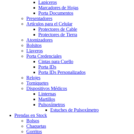
Lapiceros
Marcadores de Hojas
Porta Documentos
Presentadores
Artículos para el Celular
Protectores de Cable
Protectores de Tierra
Atomizadores
Bolsitos
Llaveros
Porta Credenciales
Cintas para Cuello
Porta IDs
Porta IDs Personalizados
Relojes
Torniquetes
Dispositivos Médicos
Linternas
Martillos
Pulsoxímetros
Estuches de Pulsoxímetro
Prendas en Stock
Bolsos
Chaquetas
Gorritos