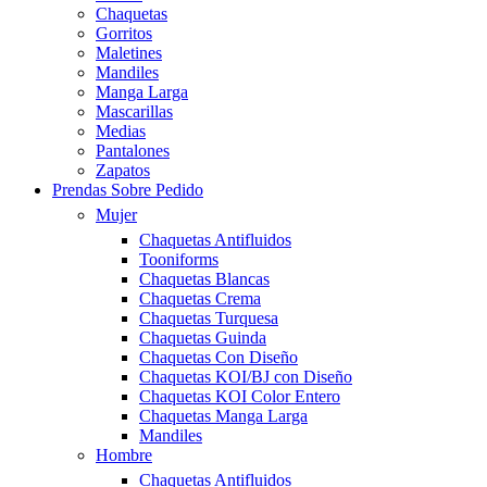
Chaquetas
Gorritos
Maletines
Mandiles
Manga Larga
Mascarillas
Medias
Pantalones
Zapatos
Prendas Sobre Pedido
Mujer
Chaquetas Antifluidos
Tooniforms
Chaquetas Blancas
Chaquetas Crema
Chaquetas Turquesa
Chaquetas Guinda
Chaquetas Con Diseño
Chaquetas KOI/BJ con Diseño
Chaquetas KOI Color Entero
Chaquetas Manga Larga
Mandiles
Hombre
Chaquetas Antifluidos