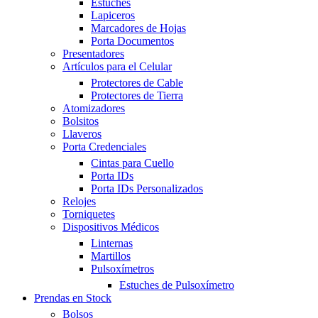
Estuches
Lapiceros
Marcadores de Hojas
Porta Documentos
Presentadores
Artículos para el Celular
Protectores de Cable
Protectores de Tierra
Atomizadores
Bolsitos
Llaveros
Porta Credenciales
Cintas para Cuello
Porta IDs
Porta IDs Personalizados
Relojes
Torniquetes
Dispositivos Médicos
Linternas
Martillos
Pulsoxímetros
Estuches de Pulsoxímetro
Prendas en Stock
Bolsos