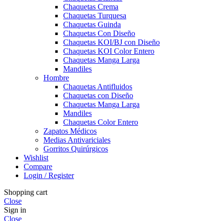
Chaquetas Crema
Chaquetas Turquesa
Chaquetas Guinda
Chaquetas Con Diseño
Chaquetas KOI/BJ con Diseño
Chaquetas KOI Color Entero
Chaquetas Manga Larga
Mandiles
Hombre
Chaquetas Antifluidos
Chaquetas con Diseño
Chaquetas Manga Larga
Mandiles
Chaquetas Color Entero
Zapatos Médicos
Medias Antivariciales
Gorritos Quirúrgicos
Wishlist
Compare
Login / Register
Shopping cart
Close
Sign in
Close