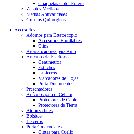
Chaquetas Color Entero
Zapatos Médicos
Medias Antivariciales
Gorritos Quirúrgicos
Accesorios
Adornos para Estetoscopio
Accesorios Enrollables
Clips
Aromatizadores para Auto
Artículos de Escritorio
Centímetros
Estuches
Lapiceros
Marcadores de Hojas
Porta Documentos
Presentadores
Artículos para el Celular
Protectores de Cable
Protectores de Tierra
Atomizadores
Bolsitos
Llaveros
Porta Credenciales
Cintas para Cuello