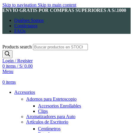
Skip to navigation
Skip to main content
ENVÍO GRATIS POR COMPRAS SUPERIORES A S/.1000
Quiénes Somos
Contáctanos
FAQs
Products search
Login / Register
0
items
/
S/
0.00
Menu
0
items
Accesorios
Adornos para Estetoscopio
Accesorios Enrollables
Clips
Aromatizadores para Auto
Artículos de Escritorio
Centímetros