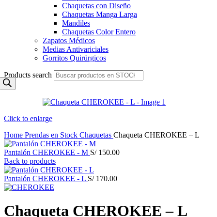
Chaquetas con Diseño
Chaquetas Manga Larga
Mandiles
Chaquetas Color Entero
Zapatos Médicos
Medias Antivariciales
Gorritos Quirúrgicos
Products search
Click to enlarge
Home
Prendas en Stock
Chaquetas
Chaqueta CHEROKEE – L
Pantalón CHEROKEE - M
S/
150.00
Back to products
Pantalón CHEROKEE - L
S/
170.00
Chaqueta CHEROKEE – L