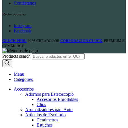
Contáctanos
Redes Sociales
Instagram
Facebook
GLÜCK PERU
2026 CREADO POR
CORPORACION GLUCK
. PREMIUM E-
COMMERCE
Products search
Menu
Categories
Accesorios
Adornos para Estetoscopio
Accesorios Enrollables
Clips
Aromatizadores para Auto
Artículos de Escritorio
Centímetros
Estuches