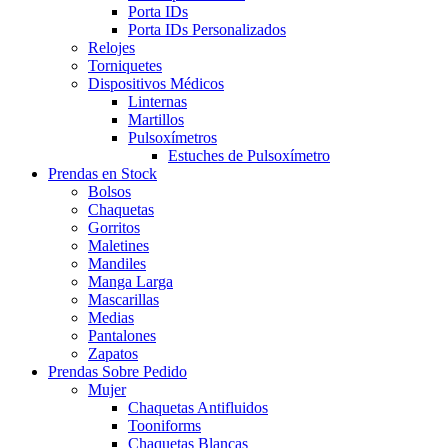
Porta IDs
Porta IDs Personalizados
Relojes
Torniquetes
Dispositivos Médicos
Linternas
Martillos
Pulsoxímetros
Estuches de Pulsoxímetro
Prendas en Stock
Bolsos
Chaquetas
Gorritos
Maletines
Mandiles
Manga Larga
Mascarillas
Medias
Pantalones
Zapatos
Prendas Sobre Pedido
Mujer
Chaquetas Antifluidos
Tooniforms
Chaquetas Blancas