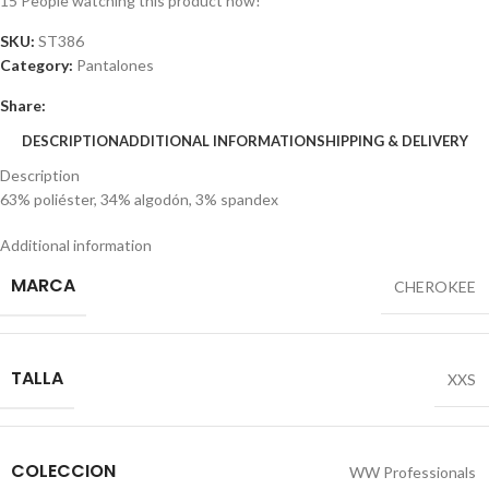
15
People watching this product now!
SKU:
ST386
Category:
Pantalones
Share:
DESCRIPTION
ADDITIONAL INFORMATION
SHIPPING & DELIVERY
Description
63% poliéster, 34% algodón, 3% spandex
Additional information
MARCA
CHEROKEE
TALLA
XXS
COLECCION
WW Professionals