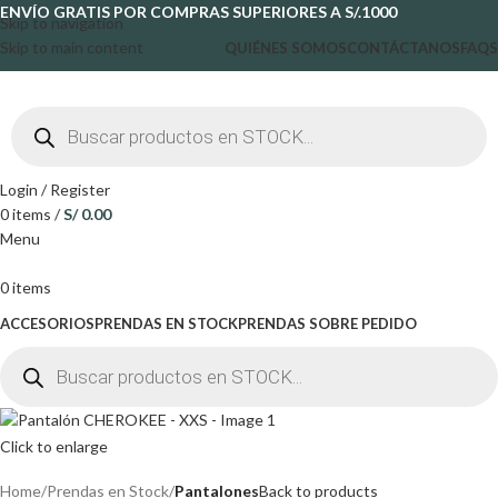
ENVÍO GRATIS POR COMPRAS SUPERIORES A S/.1000
Skip to navigation
Skip to main content
QUIÉNES SOMOS
CONTÁCTANOS
FAQS
Login / Register
0
items
/
S/
0.00
Menu
0
items
ACCESORIOS
PRENDAS EN STOCK
PRENDAS SOBRE PEDIDO
Click to enlarge
Home
Prendas en Stock
Pantalones
Back to products