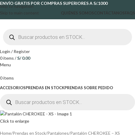
ENVÍO GRATIS POR COMPRAS SUPERIORES A S/.1000
Skip to navigation
Skip to main content
QUIÉNES SOMOS
CONTÁCTANOS
FAQS
Login / Register
0
items
/
S/
0.00
Menu
0
items
ACCESORIOS
PRENDAS EN STOCK
PRENDAS SOBRE PEDIDO
Click to enlarge
Home
Prendas en Stock
Pantalones
Pantalón CHEROKEE – XS