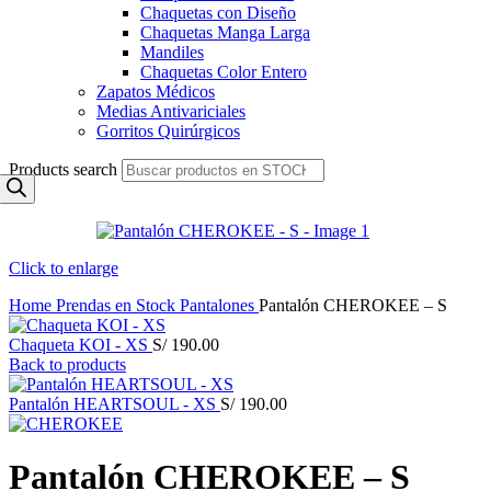
Chaquetas con Diseño
Chaquetas Manga Larga
Mandiles
Chaquetas Color Entero
Zapatos Médicos
Medias Antivariciales
Gorritos Quirúrgicos
Products search
Click to enlarge
Home
Prendas en Stock
Pantalones
Pantalón CHEROKEE – S
Chaqueta KOI - XS
S/
190.00
Back to products
Pantalón HEARTSOUL - XS
S/
190.00
Pantalón CHEROKEE – S