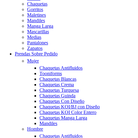
Chaquetas
Gorritos
Maletines
Mandiles
Manga Larga
Mascarillas
Medias
Pantalones
Zapatos
Prendas Sobre Pedido
Mujer
Chaquetas Antifluidos
Tooniforms
Chaquetas Blancas
Chaquetas Crema
Chaquetas Turquesa
Chaquetas Guinda
Chaquetas Con Diseño
Chaquetas KOI/BJ con Diseño
Chaquetas KOI Color Entero
Chaquetas Manga Larga
Mandiles
Hombre
Chaquetas Antifluidos