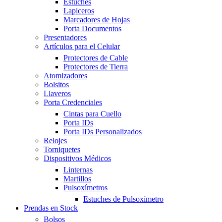
Estuches
Lapiceros
Marcadores de Hojas
Porta Documentos
Presentadores
Artículos para el Celular
Protectores de Cable
Protectores de Tierra
Atomizadores
Bolsitos
Llaveros
Porta Credenciales
Cintas para Cuello
Porta IDs
Porta IDs Personalizados
Relojes
Torniquetes
Dispositivos Médicos
Linternas
Martillos
Pulsoxímetros
Estuches de Pulsoxímetro
Prendas en Stock
Bolsos