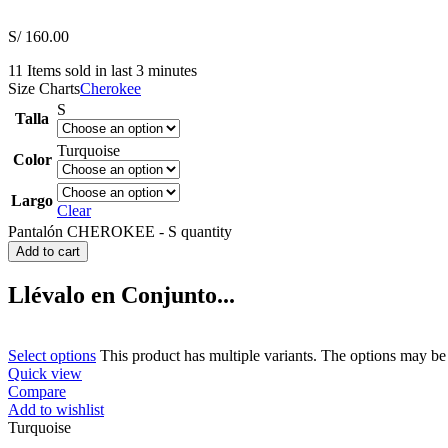
S/
160.00
11
Items sold in last 3 minutes
Size Charts
Cherokee
S
Talla
Turquoise
Color
Largo
Clear
Pantalón CHEROKEE - S quantity
Add to cart
Llévalo en Conjunto...
Select options
This product has multiple variants. The options may b
Quick view
Compare
Add to wishlist
Turquoise