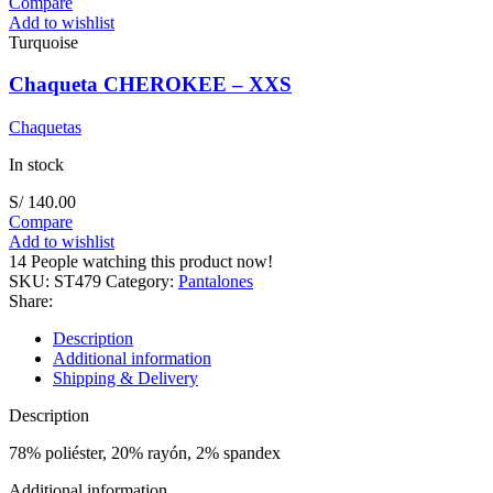
Compare
Add to wishlist
Turquoise
Chaqueta CHEROKEE – XXS
Chaquetas
In stock
S/
140.00
Compare
Add to wishlist
14
People watching this product now!
SKU:
ST479
Category:
Pantalones
Share:
Description
Additional information
Shipping & Delivery
Description
78% poliéster, 20% rayón, 2% spandex
Additional information