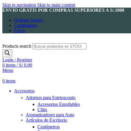
Skip to navigation
Skip to main content
ENVÍO GRATIS POR COMPRAS SUPERIORES A S/.1000
Quiénes Somos
Contáctanos
FAQs
Products search
Login / Register
0
items
/
S/
0.00
Menu
0
items
Accesorios
Adornos para Estetoscopio
Accesorios Enrollables
Clips
Aromatizadores para Auto
Artículos de Escritorio
Centímetros