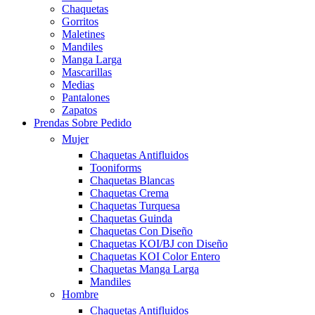
Chaquetas
Gorritos
Maletines
Mandiles
Manga Larga
Mascarillas
Medias
Pantalones
Zapatos
Prendas Sobre Pedido
Mujer
Chaquetas Antifluidos
Tooniforms
Chaquetas Blancas
Chaquetas Crema
Chaquetas Turquesa
Chaquetas Guinda
Chaquetas Con Diseño
Chaquetas KOI/BJ con Diseño
Chaquetas KOI Color Entero
Chaquetas Manga Larga
Mandiles
Hombre
Chaquetas Antifluidos