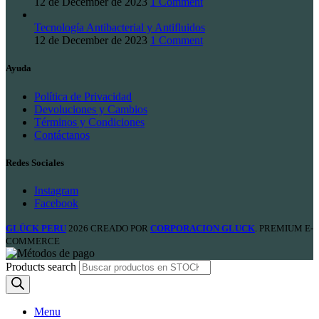
12 de December de 2023
1 Comment
Tecnología Antibacterial y Antifluidos
12 de December de 2023
1 Comment
Ayuda
Política de Privacidad
Devoluciones y Cambios
Términos y Condiciones
Contáctanos
Redes Sociales
Instagram
Facebook
GLÜCK PERU
2026 CREADO POR
CORPORACION GLUCK
. PREMIUM E-
COMMERCE
Products search
Menu