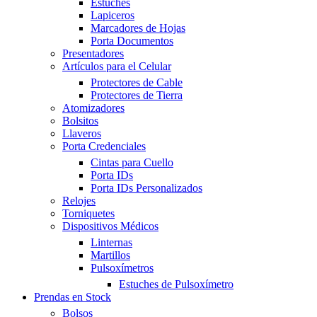
Estuches
Lapiceros
Marcadores de Hojas
Porta Documentos
Presentadores
Artículos para el Celular
Protectores de Cable
Protectores de Tierra
Atomizadores
Bolsitos
Llaveros
Porta Credenciales
Cintas para Cuello
Porta IDs
Porta IDs Personalizados
Relojes
Torniquetes
Dispositivos Médicos
Linternas
Martillos
Pulsoxímetros
Estuches de Pulsoxímetro
Prendas en Stock
Bolsos