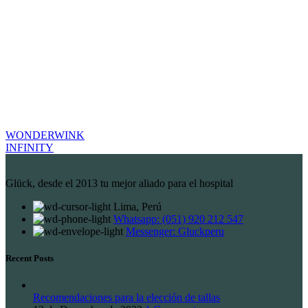
WONDERWINK
INFINITY
Glück, desde el 2013 tu mejor aliado para el hospital
Lima, Perú
Whatsapp: (051) 920 212 547
Messenger: Gluckperu
Recent Posts
Recomendaciones para la elección de tallas