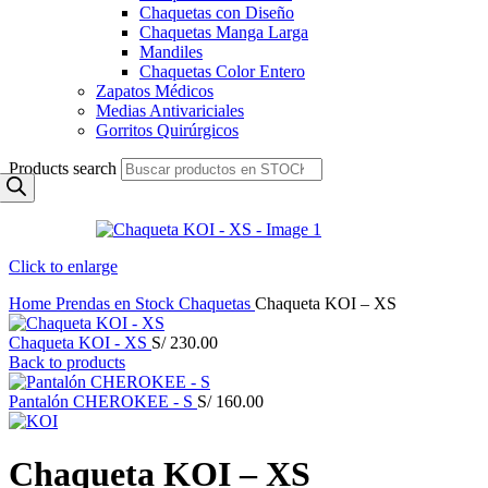
Chaquetas con Diseño
Chaquetas Manga Larga
Mandiles
Chaquetas Color Entero
Zapatos Médicos
Medias Antivariciales
Gorritos Quirúrgicos
Products search
Click to enlarge
Home
Prendas en Stock
Chaquetas
Chaqueta KOI – XS
Chaqueta KOI - XS
S/
230.00
Back to products
Pantalón CHEROKEE - S
S/
160.00
Chaqueta KOI – XS