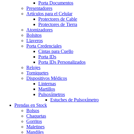
Porta Documentos
Presentadores
Artículos para el Celular
Protectores de Cable
Protectores de Tierra
Atomizadores
Bolsitos
Llaveros
Porta Credenciales
Cintas para Cuello
Porta IDs
Porta IDs Personalizados
Relojes
Torniquetes
Dispositivos Médicos
Linternas
Martillos
Pulsoxímetros
Estuches de Pulsoxímetro
Prendas en Stock
Bolsos
Chaquetas
Gorritos
Maletines
Mandiles