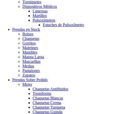
Torniquetes
Dispositivos Médicos
Linternas
Martillos
Pulsoxímetros
Estuches de Pulsoxímetro
Prendas en Stock
Bolsos
Chaquetas
Gorritos
Maletines
Mandiles
Manga Larga
Mascarillas
Medias
Pantalones
Zapatos
Prendas Sobre Pedido
Mujer
Chaquetas Antifluidos
Tooniforms
Chaquetas Blancas
Chaquetas Crema
Chaquetas Turquesa
Chaquetas Guinda