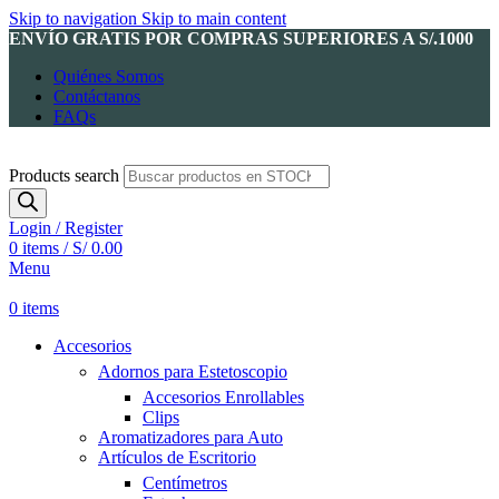
Skip to navigation
Skip to main content
ENVÍO GRATIS POR COMPRAS SUPERIORES A S/.1000
Quiénes Somos
Contáctanos
FAQs
Products search
Login / Register
0
items
/
S/
0.00
Menu
0
items
Accesorios
Adornos para Estetoscopio
Accesorios Enrollables
Clips
Aromatizadores para Auto
Artículos de Escritorio
Centímetros