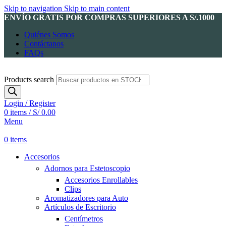
Skip to navigation
Skip to main content
ENVÍO GRATIS POR COMPRAS SUPERIORES A S/.1000
Quiénes Somos
Contáctanos
FAQs
Products search
Login / Register
0
items
/
S/
0.00
Menu
0
items
Accesorios
Adornos para Estetoscopio
Accesorios Enrollables
Clips
Aromatizadores para Auto
Artículos de Escritorio
Centímetros