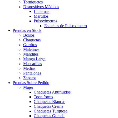
Torniquetes
Dispositivos Médicos
Linternas
Martillos
Pulsoxímetros
Estuches de Pulsoxímetro
Prendas en Stock
Bolsos
Chaquetas
Gorritos
Maletines
Mandiles
Manga Larga
Mascarillas
Medias
Pantalones
Zapatos
Prendas Sobre Pedido
Mujer
Chaquetas Antifluidos
Tooniforms
Chaquetas Blancas
Chaquetas Crema
Chaquetas Turquesa
Chaquetas Guinda