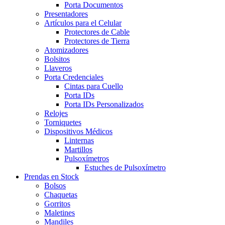
Porta Documentos
Presentadores
Artículos para el Celular
Protectores de Cable
Protectores de Tierra
Atomizadores
Bolsitos
Llaveros
Porta Credenciales
Cintas para Cuello
Porta IDs
Porta IDs Personalizados
Relojes
Torniquetes
Dispositivos Médicos
Linternas
Martillos
Pulsoxímetros
Estuches de Pulsoxímetro
Prendas en Stock
Bolsos
Chaquetas
Gorritos
Maletines
Mandiles