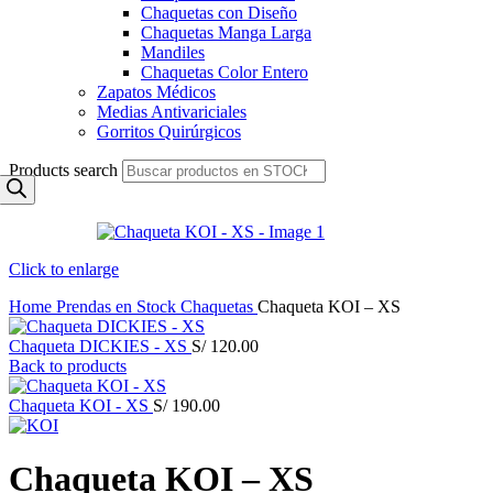
Chaquetas con Diseño
Chaquetas Manga Larga
Mandiles
Chaquetas Color Entero
Zapatos Médicos
Medias Antivariciales
Gorritos Quirúrgicos
Products search
Click to enlarge
Home
Prendas en Stock
Chaquetas
Chaqueta KOI – XS
Chaqueta DICKIES - XS
S/
120.00
Back to products
Chaqueta KOI - XS
S/
190.00
Chaqueta KOI – XS