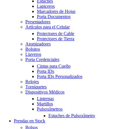
Estuches
Lapiceros
Marcadores de Hojas
Porta Documentos
Presentadores
Artículos para el Celular
Protectores de Cable
Protectores de Tierra
Atomizadores
Bolsitos
Llaveros
Porta Credenciales
Cintas para Cuello
Porta IDs
Porta IDs Personalizados
Relojes
Torniquetes
Dispositivos Médicos
Linternas
Martillos
Pulsoxímetros
Estuches de Pulsoxímetro
Prendas en Stock
Bolsos