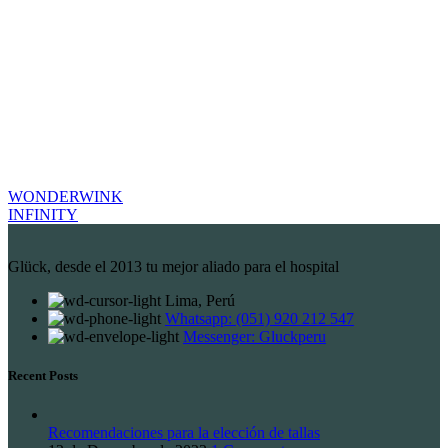
WONDERWINK
INFINITY
Glück, desde el 2013 tu mejor aliado para el hospital
Lima, Perú
Whatsapp: (051) 920 212 547
Messenger: Gluckperu
Recent Posts
Recomendaciones para la elección de tallas