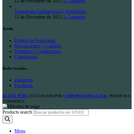
12 de December de 2023
1 Comment
Tecnología Antibacterial y Antifluidos
12 de December de 2023
1 Comment
Ayuda
Política de Privacidad
Devoluciones y Cambios
Términos y Condiciones
Contáctanos
Redes Sociales
Instagram
Facebook
GLÜCK PERU
2026 CREADO POR
CORPORACION GLUCK
. PREMIUM E-
COMMERCE
Products search
Menu