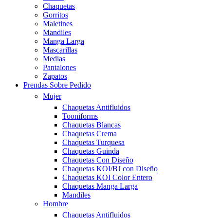
Chaquetas
Gorritos
Maletines
Mandiles
Manga Larga
Mascarillas
Medias
Pantalones
Zapatos
Prendas Sobre Pedido
Mujer
Chaquetas Antifluidos
Tooniforms
Chaquetas Blancas
Chaquetas Crema
Chaquetas Turquesa
Chaquetas Guinda
Chaquetas Con Diseño
Chaquetas KOI/BJ con Diseño
Chaquetas KOI Color Entero
Chaquetas Manga Larga
Mandiles
Hombre
Chaquetas Antifluidos