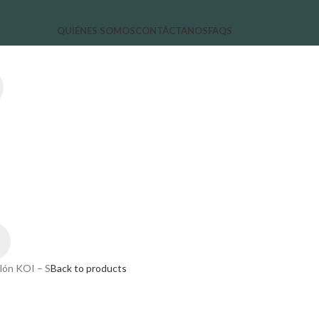
QUIÉNES SOMOS
CONTÁCTANOS
FAQS
lón KOI – S
Back to products