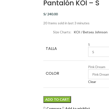
Pantalón KOI – S
S/
240.00
20
Items sold in last 3 minutes
Size Charts
KOI / Betsey Johnson
S
TALLA
Pink Dream
COLOR
Clear
ADD TO CART
Compare
Add to wishlist