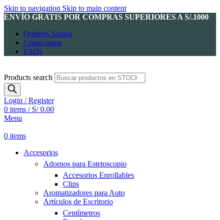
Skip to navigation
Skip to main content
ENVÍO GRATIS POR COMPRAS SUPERIORES A S/.1000
Quiénes Somos
Contáctanos
FAQs
Products search
Login / Register
0
items
/
S/
0.00
Menu
0
items
Accesorios
Adornos para Estetoscopio
Accesorios Enrollables
Clips
Aromatizadores para Auto
Artículos de Escritorio
Centímetros