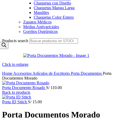
Chaquetas con Diseño
Chaquetas Manga Larga
Mandiles
Chaquetas Color Entero
Zapatos Médicos
Medias Antivariciales
Gorritos Quirúrgicos
Products search
Click to enlarge
Home
Accesorios
Artículos de Escritorio
Porta Documentos
Porta
Documentos Morado
Porta Documento Rosado
S/
110.00
Back to products
Porta ID Stitch
S/
15.00
Porta Documentos Morado