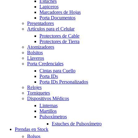
Estuches
Lapiceros
Marcadores de Hojas
Porta Documentos
Presentadores
Artículos para el Celular
Protectores de Cable
Protectores de Tierra
Atomizadores
Bolsitos
Llaveros
Porta Credenciales
Cintas para Cuello
Porta IDs
Porta IDs Personalizados
Relojes
Torniquetes
Dispositivos Médicos
Linternas
Martillos
Pulsoxímetros
Estuches de Pulsoxímetro
Prendas en Stock
Bolsos