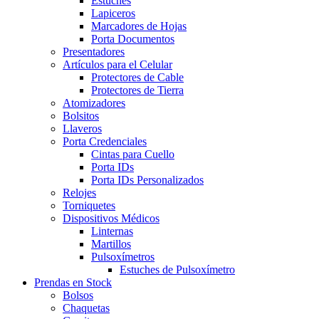
Estuches
Lapiceros
Marcadores de Hojas
Porta Documentos
Presentadores
Artículos para el Celular
Protectores de Cable
Protectores de Tierra
Atomizadores
Bolsitos
Llaveros
Porta Credenciales
Cintas para Cuello
Porta IDs
Porta IDs Personalizados
Relojes
Torniquetes
Dispositivos Médicos
Linternas
Martillos
Pulsoxímetros
Estuches de Pulsoxímetro
Prendas en Stock
Bolsos
Chaquetas