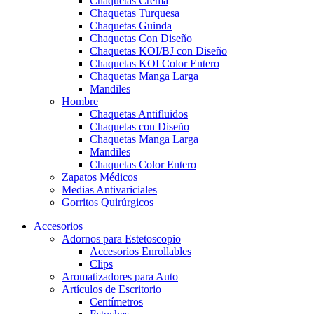
Chaquetas Crema
Chaquetas Turquesa
Chaquetas Guinda
Chaquetas Con Diseño
Chaquetas KOI/BJ con Diseño
Chaquetas KOI Color Entero
Chaquetas Manga Larga
Mandiles
Hombre
Chaquetas Antifluidos
Chaquetas con Diseño
Chaquetas Manga Larga
Mandiles
Chaquetas Color Entero
Zapatos Médicos
Medias Antivariciales
Gorritos Quirúrgicos
Accesorios
Adornos para Estetoscopio
Accesorios Enrollables
Clips
Aromatizadores para Auto
Artículos de Escritorio
Centímetros