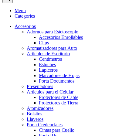
Menu
Categories
Accesorios
Adornos para Estetoscopio
Accesorios Enrollables
Clips
Aromatizadores para Auto
Artículos de Escritorio
Centímetros
Estuches
Lapiceros
Marcadores de Hojas
Porta Documentos
Presentadores
Artículos para el Celular
Protectores de Cable
Protectores de Tierra
Atomizadores
Bolsitos
Llaveros
Porta Credenciales
Cintas para Cuello
Porta IDs