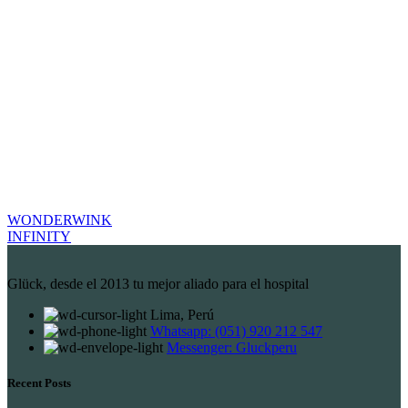
WONDERWINK
INFINITY
Glück, desde el 2013 tu mejor aliado para el hospital
Lima, Perú
Whatsapp: (051) 920 212 547
Messenger: Gluckperu
Recent Posts