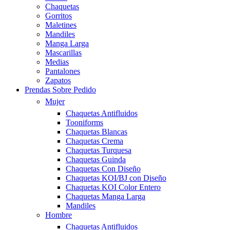
Chaquetas
Gorritos
Maletines
Mandiles
Manga Larga
Mascarillas
Medias
Pantalones
Zapatos
Prendas Sobre Pedido
Mujer
Chaquetas Antifluidos
Tooniforms
Chaquetas Blancas
Chaquetas Crema
Chaquetas Turquesa
Chaquetas Guinda
Chaquetas Con Diseño
Chaquetas KOI/BJ con Diseño
Chaquetas KOI Color Entero
Chaquetas Manga Larga
Mandiles
Hombre
Chaquetas Antifluidos