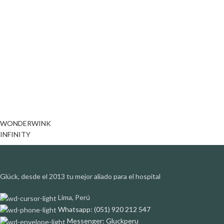
WONDERWINK
INFINITY
Glück, desde el 2013 tu mejor aliado para el hospital
Lima, Perú
Whatsapp: (051) 920 212 547
Messenger: Gluckperu