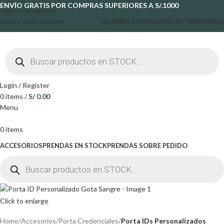
ENVÍO GRATIS POR COMPRAS SUPERIORES A S/.1000
Skip to navigation
Skip to main content
QUIÉNES SOMOS
CONTÁCTANOS
FAQS
Login / Register
0
items
/
S/
0.00
Menu
0
items
ACCESORIOS
PRENDAS EN STOCK
PRENDAS SOBRE PEDIDO
Click to enlarge
Home
Accesorios
Porta Credenciales
Porta IDs Personalizados