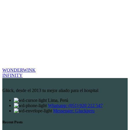
WONDERWINK
INFINITY
Glück, desde el 2013 tu mejor aliado para el hospital
Lima, Perú
Whatsapp: (051) 920 212 547
Messenger: Gluckperu
Recent Posts