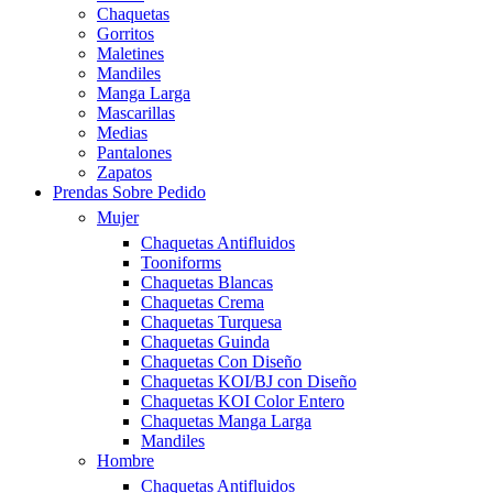
Chaquetas
Gorritos
Maletines
Mandiles
Manga Larga
Mascarillas
Medias
Pantalones
Zapatos
Prendas Sobre Pedido
Mujer
Chaquetas Antifluidos
Tooniforms
Chaquetas Blancas
Chaquetas Crema
Chaquetas Turquesa
Chaquetas Guinda
Chaquetas Con Diseño
Chaquetas KOI/BJ con Diseño
Chaquetas KOI Color Entero
Chaquetas Manga Larga
Mandiles
Hombre
Chaquetas Antifluidos