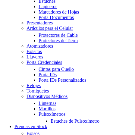
Estuches
Lapiceros
Marcadores de Hojas
Porta Documentos
Presentadores
Artículos para el Celular
Protectores de Cable
Protectores de Tierra
Atomizadores
Bolsitos
Llaveros
Porta Credenciales
Cintas para Cuello
Porta IDs
Porta IDs Personalizados
Relojes
Torniquetes
Dispositivos Médicos
Linternas
Martillos
Pulsoxímetros
Estuches de Pulsoxímetro
Prendas en Stock
Bolsos