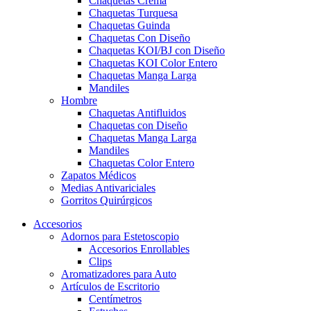
Chaquetas Crema
Chaquetas Turquesa
Chaquetas Guinda
Chaquetas Con Diseño
Chaquetas KOI/BJ con Diseño
Chaquetas KOI Color Entero
Chaquetas Manga Larga
Mandiles
Hombre
Chaquetas Antifluidos
Chaquetas con Diseño
Chaquetas Manga Larga
Mandiles
Chaquetas Color Entero
Zapatos Médicos
Medias Antivariciales
Gorritos Quirúrgicos
Accesorios
Adornos para Estetoscopio
Accesorios Enrollables
Clips
Aromatizadores para Auto
Artículos de Escritorio
Centímetros