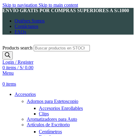
Skip to navigation
Skip to main content
ENVÍO GRATIS POR COMPRAS SUPERIORES A S/.1000
Quiénes Somos
Contáctanos
FAQs
Products search
Login / Register
0
items
/
S/
0.00
Menu
0
items
Accesorios
Adornos para Estetoscopio
Accesorios Enrollables
Clips
Aromatizadores para Auto
Artículos de Escritorio
Centímetros