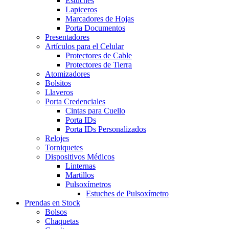
Estuches
Lapiceros
Marcadores de Hojas
Porta Documentos
Presentadores
Artículos para el Celular
Protectores de Cable
Protectores de Tierra
Atomizadores
Bolsitos
Llaveros
Porta Credenciales
Cintas para Cuello
Porta IDs
Porta IDs Personalizados
Relojes
Torniquetes
Dispositivos Médicos
Linternas
Martillos
Pulsoxímetros
Estuches de Pulsoxímetro
Prendas en Stock
Bolsos
Chaquetas