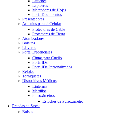
Estuches
Lapiceros
Marcadores de Hojas
Porta Documentos
Presentadores
Artículos para el Celular
Protectores de Cable
Protectores de Tierra
Atomizadores
Bolsitos
Llaveros
Porta Credenciales
Cintas para Cuello
Porta IDs
Porta IDs Personalizados
Relojes
Torniquetes
Dispositivos Médicos
Linternas
Martillos
Pulsoxímetros
Estuches de Pulsoxímetro
Prendas en Stock
Bolsos