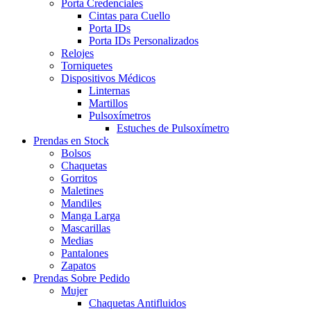
Porta Credenciales
Cintas para Cuello
Porta IDs
Porta IDs Personalizados
Relojes
Torniquetes
Dispositivos Médicos
Linternas
Martillos
Pulsoxímetros
Estuches de Pulsoxímetro
Prendas en Stock
Bolsos
Chaquetas
Gorritos
Maletines
Mandiles
Manga Larga
Mascarillas
Medias
Pantalones
Zapatos
Prendas Sobre Pedido
Mujer
Chaquetas Antifluidos