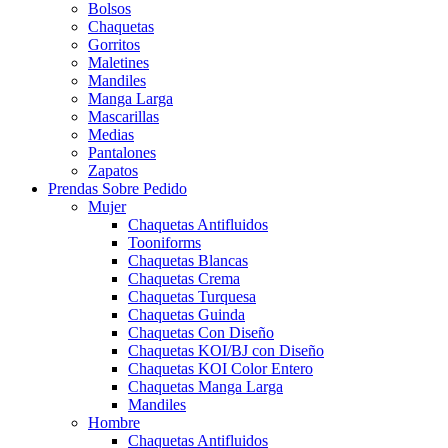
Bolsos
Chaquetas
Gorritos
Maletines
Mandiles
Manga Larga
Mascarillas
Medias
Pantalones
Zapatos
Prendas Sobre Pedido
Mujer
Chaquetas Antifluidos
Tooniforms
Chaquetas Blancas
Chaquetas Crema
Chaquetas Turquesa
Chaquetas Guinda
Chaquetas Con Diseño
Chaquetas KOI/BJ con Diseño
Chaquetas KOI Color Entero
Chaquetas Manga Larga
Mandiles
Hombre
Chaquetas Antifluidos