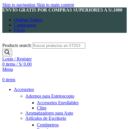
Skip to navigation
Skip to main content
ENVÍO GRATIS POR COMPRAS SUPERIORES A S/.1000
Quiénes Somos
Contáctanos
FAQs
Products search
Login / Register
0
items
/
S/
0.00
Menu
0
items
Accesorios
Adornos para Estetoscopio
Accesorios Enrollables
Clips
Aromatizadores para Auto
Artículos de Escritorio
Centímetros