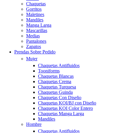
Chaquetas
Gorritos
Maletines
Mandiles
Manga Larga
Mascarillas
Medias
Pantalones
Zapatos
Prendas Sobre Pedido
Mujer
Chaquetas Antifluidos
Tooniforms
Chaquetas Blancas
Chaquetas Crema
Chaquetas Turquesa
Chaquetas Guinda
Chaquetas Con Diseño
Chaquetas KOI/BJ con Diseño
Chaquetas KOI Color Entero
Chaquetas Manga Larga
Mandiles
Hombre
Chaquetas Antifluidos