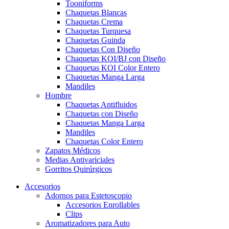
Tooniforms
Chaquetas Blancas
Chaquetas Crema
Chaquetas Turquesa
Chaquetas Guinda
Chaquetas Con Diseño
Chaquetas KOI/BJ con Diseño
Chaquetas KOI Color Entero
Chaquetas Manga Larga
Mandiles
Hombre
Chaquetas Antifluidos
Chaquetas con Diseño
Chaquetas Manga Larga
Mandiles
Chaquetas Color Entero
Zapatos Médicos
Medias Antivariciales
Gorritos Quirúrgicos
Accesorios
Adornos para Estetoscopio
Accesorios Enrollables
Clips
Aromatizadores para Auto