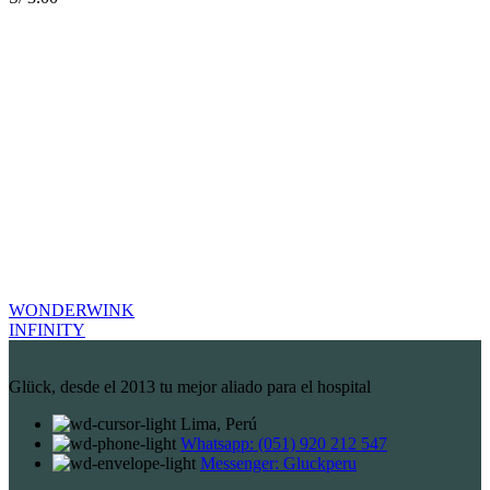
WONDERWINK
INFINITY
Glück, desde el 2013 tu mejor aliado para el hospital
Lima, Perú
Whatsapp: (051) 920 212 547
Messenger: Gluckperu