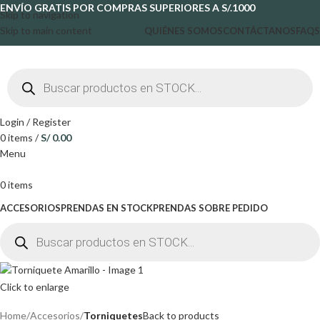
ENVÍO GRATIS POR COMPRAS SUPERIORES A S/.1000
Skip to navigation
Skip to main content
QUIÉNES SOMOS
CONTÁCTANOS
FAQS
Login / Register
0
items
/
S/
0.00
Menu
0
items
ACCESORIOS
PRENDAS EN STOCK
PRENDAS SOBRE PEDIDO
Click to enlarge
Home
Accesorios
Torniquetes
Back to products