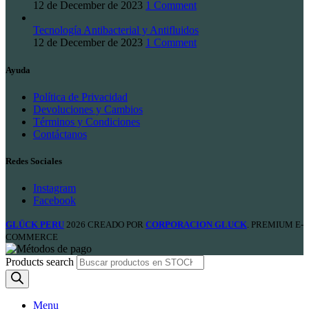
12 de December de 2023
1 Comment
Tecnología Antibacterial y Antifluidos
12 de December de 2023
1 Comment
Ayuda
Política de Privacidad
Devoluciones y Cambios
Términos y Condiciones
Contáctanos
Redes Sociales
Instagram
Facebook
GLÜCK PERU
2026 CREADO POR
CORPORACION GLUCK
. PREMIUM E-
COMMERCE
Products search
Menu