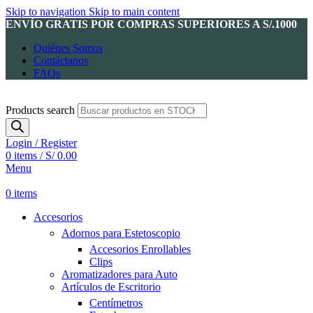
Skip to navigation
Skip to main content
ENVÍO GRATIS POR COMPRAS SUPERIORES A S/.1000
Quiénes Somos
Contáctanos
FAQs
Products search
Login / Register
0
items
/
S/
0.00
Menu
0
items
Accesorios
Adornos para Estetoscopio
Accesorios Enrollables
Clips
Aromatizadores para Auto
Artículos de Escritorio
Centímetros