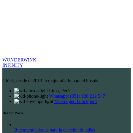
WONDERWINK
INFINITY
Glück, desde el 2013 tu mejor aliado para el hospital
Lima, Perú
Whatsapp: (051) 920 212 547
Messenger: Gluckperu
Recent Posts
Recomendaciones para la elección de tallas