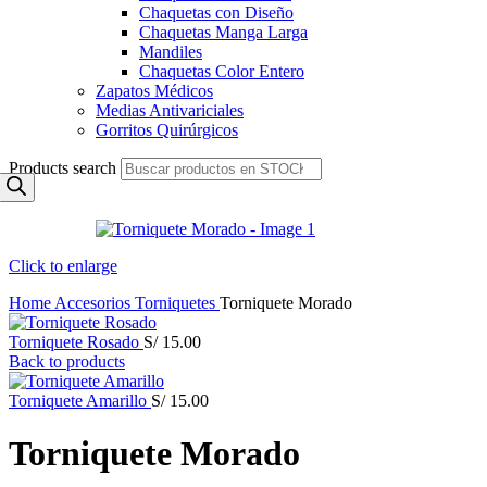
Chaquetas con Diseño
Chaquetas Manga Larga
Mandiles
Chaquetas Color Entero
Zapatos Médicos
Medias Antivariciales
Gorritos Quirúrgicos
Products search
Click to enlarge
Home
Accesorios
Torniquetes
Torniquete Morado
Torniquete Rosado
S/
15.00
Back to products
Torniquete Amarillo
S/
15.00
Torniquete Morado