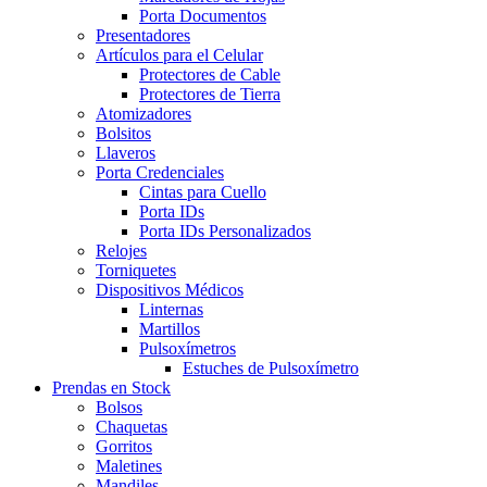
Porta Documentos
Presentadores
Artículos para el Celular
Protectores de Cable
Protectores de Tierra
Atomizadores
Bolsitos
Llaveros
Porta Credenciales
Cintas para Cuello
Porta IDs
Porta IDs Personalizados
Relojes
Torniquetes
Dispositivos Médicos
Linternas
Martillos
Pulsoxímetros
Estuches de Pulsoxímetro
Prendas en Stock
Bolsos
Chaquetas
Gorritos
Maletines
Mandiles