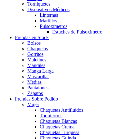
Torniquetes
Dispositivos Médicos
Linternas
Martillos
Pulsoxímetros
Estuches de Pulsoxímetro
Prendas en Stock
Bolsos
Chaquetas
Gorritos
Maletines
Mandiles
Manga Larga
Mascarillas
Medias
Pantalones
Zapatos
Prendas Sobre Pedido
Mujer
Chaquetas Antifluidos
Tooniforms
Chaquetas Blancas
Chaquetas Crema
Chaquetas Turquesa
Chaquetas Guinda