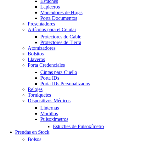
Estuches
Lapiceros
Marcadores de Hojas
Porta Documentos
Presentadores
Artículos para el Celular
Protectores de Cable
Protectores de Tierra
Atomizadores
Bolsitos
Llaveros
Porta Credenciales
Cintas para Cuello
Porta IDs
Porta IDs Personalizados
Relojes
Torniquetes
Dispositivos Médicos
Linternas
Martillos
Pulsoxímetros
Estuches de Pulsoxímetro
Prendas en Stock
Bolsos