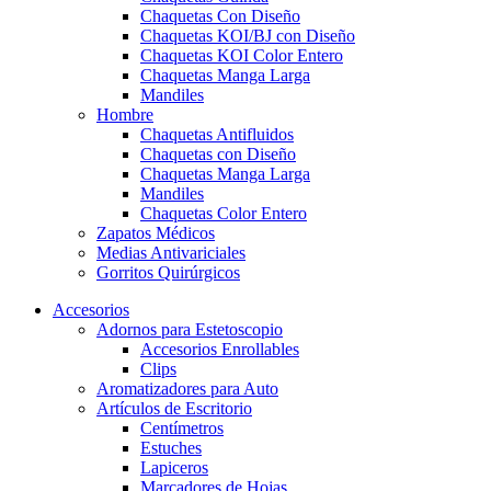
Chaquetas Con Diseño
Chaquetas KOI/BJ con Diseño
Chaquetas KOI Color Entero
Chaquetas Manga Larga
Mandiles
Hombre
Chaquetas Antifluidos
Chaquetas con Diseño
Chaquetas Manga Larga
Mandiles
Chaquetas Color Entero
Zapatos Médicos
Medias Antivariciales
Gorritos Quirúrgicos
Accesorios
Adornos para Estetoscopio
Accesorios Enrollables
Clips
Aromatizadores para Auto
Artículos de Escritorio
Centímetros
Estuches
Lapiceros
Marcadores de Hojas