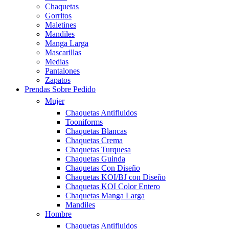
Chaquetas
Gorritos
Maletines
Mandiles
Manga Larga
Mascarillas
Medias
Pantalones
Zapatos
Prendas Sobre Pedido
Mujer
Chaquetas Antifluidos
Tooniforms
Chaquetas Blancas
Chaquetas Crema
Chaquetas Turquesa
Chaquetas Guinda
Chaquetas Con Diseño
Chaquetas KOI/BJ con Diseño
Chaquetas KOI Color Entero
Chaquetas Manga Larga
Mandiles
Hombre
Chaquetas Antifluidos