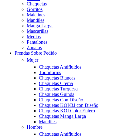
Chaquetas
Gorritos
Maletines
Mandiles
Manga Larga
Mascarillas
Medias
Pantalones
Zapatos
Prendas Sobre Pedido
Mujer
Chaquetas Antifluidos
Tooniforms
Chaquetas Blancas
Chaquetas Crema
Chaquetas Turquesa
Chaquetas Guinda
Chaquetas Con Diseño
Chaquetas KOI/BJ con Diseño
Chaquetas KOI Color Entero
Chaquetas Manga Larga
Mandiles
Hombre
Chaquetas Antifluidos