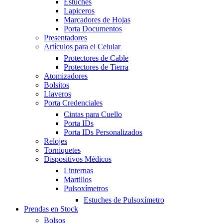
Estuches
Lapiceros
Marcadores de Hojas
Porta Documentos
Presentadores
Artículos para el Celular
Protectores de Cable
Protectores de Tierra
Atomizadores
Bolsitos
Llaveros
Porta Credenciales
Cintas para Cuello
Porta IDs
Porta IDs Personalizados
Relojes
Torniquetes
Dispositivos Médicos
Linternas
Martillos
Pulsoxímetros
Estuches de Pulsoxímetro
Prendas en Stock
Bolsos