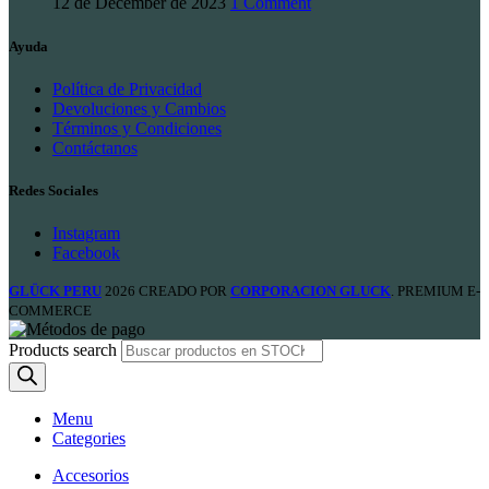
12 de December de 2023
1 Comment
Ayuda
Política de Privacidad
Devoluciones y Cambios
Términos y Condiciones
Contáctanos
Redes Sociales
Instagram
Facebook
GLÜCK PERU
2026 CREADO POR
CORPORACION GLUCK
. PREMIUM E-
COMMERCE
Products search
Menu
Categories
Accesorios