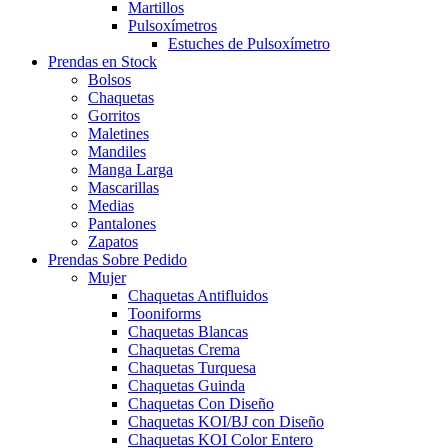
Martillos
Pulsoxímetros
Estuches de Pulsoxímetro
Prendas en Stock
Bolsos
Chaquetas
Gorritos
Maletines
Mandiles
Manga Larga
Mascarillas
Medias
Pantalones
Zapatos
Prendas Sobre Pedido
Mujer
Chaquetas Antifluidos
Tooniforms
Chaquetas Blancas
Chaquetas Crema
Chaquetas Turquesa
Chaquetas Guinda
Chaquetas Con Diseño
Chaquetas KOI/BJ con Diseño
Chaquetas KOI Color Entero