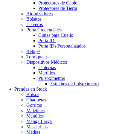
Protectores de Cable
Protectores de Tierra
Atomizadores
Bolsitos
Llaveros
Porta Credenciales
Cintas para Cuello
Porta IDs
Porta IDs Personalizados
Relojes
Torniquetes
Dispositivos Médicos
Linternas
Martillos
Pulsoxímetros
Estuches de Pulsoxímetro
Prendas en Stock
Bolsos
Chaquetas
Gorritos
Maletines
Mandiles
Manga Larga
Mascarillas
Medias