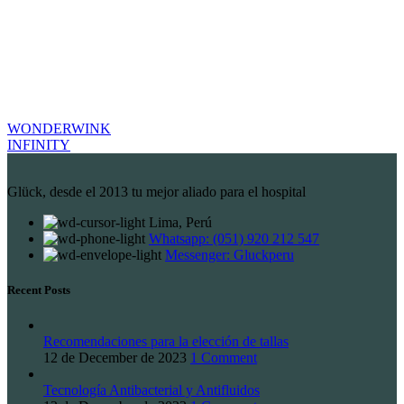
WONDERWINK
INFINITY
Glück, desde el 2013 tu mejor aliado para el hospital
Lima, Perú
Whatsapp: (051) 920 212 547
Messenger: Gluckperu
Recent Posts
Recomendaciones para la elección de tallas
12 de December de 2023
1 Comment
Tecnología Antibacterial y Antifluidos