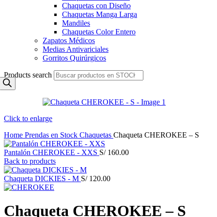
Chaquetas con Diseño
Chaquetas Manga Larga
Mandiles
Chaquetas Color Entero
Zapatos Médicos
Medias Antivariciales
Gorritos Quirúrgicos
Products search
Click to enlarge
Home
Prendas en Stock
Chaquetas
Chaqueta CHEROKEE – S
Pantalón CHEROKEE - XXS
S/
160.00
Back to products
Chaqueta DICKIES - M
S/
120.00
Chaqueta CHEROKEE – S