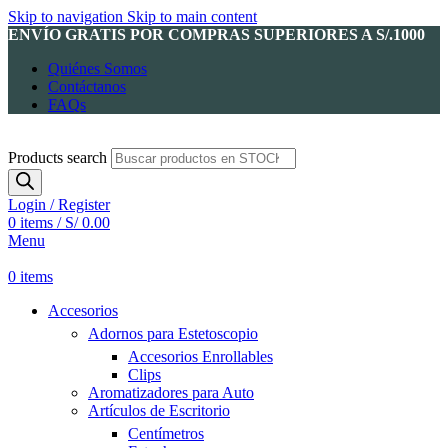
Skip to navigation
Skip to main content
ENVÍO GRATIS POR COMPRAS SUPERIORES A S/.1000
Quiénes Somos
Contáctanos
FAQs
Products search
Login / Register
0
items
/
S/
0.00
Menu
0
items
Accesorios
Adornos para Estetoscopio
Accesorios Enrollables
Clips
Aromatizadores para Auto
Artículos de Escritorio
Centímetros