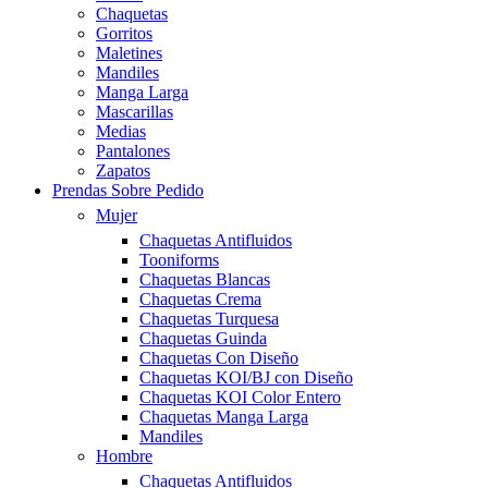
Chaquetas
Gorritos
Maletines
Mandiles
Manga Larga
Mascarillas
Medias
Pantalones
Zapatos
Prendas Sobre Pedido
Mujer
Chaquetas Antifluidos
Tooniforms
Chaquetas Blancas
Chaquetas Crema
Chaquetas Turquesa
Chaquetas Guinda
Chaquetas Con Diseño
Chaquetas KOI/BJ con Diseño
Chaquetas KOI Color Entero
Chaquetas Manga Larga
Mandiles
Hombre
Chaquetas Antifluidos