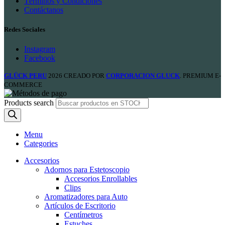
Términos y Condiciones
Contáctanos
Redes Sociales
Instagram
Facebook
GLÜCK PERU
2026 CREADO POR
CORPORACION GLUCK
. PREMIUM E-
COMMERCE
Products search
Menu
Categories
Accesorios
Adornos para Estetoscopio
Accesorios Enrollables
Clips
Aromatizadores para Auto
Artículos de Escritorio
Centímetros
Estuches