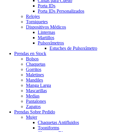
Cintas para Cuello
Porta IDs
Porta IDs Personalizados
Relojes
Torniquetes
Dispositivos Médicos
Linternas
Martillos
Pulsoxímetros
Estuches de Pulsoxímetro
Prendas en Stock
Bolsos
Chaquetas
Gorritos
Maletines
Mandiles
Manga Larga
Mascarillas
Medias
Pantalones
Zapatos
Prendas Sobre Pedido
Mujer
Chaquetas Antifluidos
Tooniforms