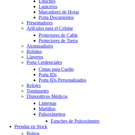
Estuches
Lapiceros
Marcadores de Hojas
Porta Documentos
Presentadores
Artículos para el Celular
Protectores de Cable
Protectores de Tierra
Atomizadores
Bolsitos
Llaveros
Porta Credenciales
Cintas para Cuello
Porta IDs
Porta IDs Personalizados
Relojes
Torniquetes
Dispositivos Médicos
Linternas
Martillos
Pulsoxímetros
Estuches de Pulsoxímetro
Prendas en Stock
Bolsos