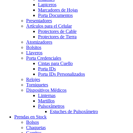
Lapiceros
Marcadores de Hojas
Porta Documentos
Presentadores
Artículos para el Celular
Protectores de Cable
Protectores de Tierra
Atomizadores
Bolsitos
Llaveros
Porta Credenciales
Cintas para Cuello
Porta IDs
Porta IDs Personalizados
Relojes
Torniquetes
Dispositivos Médicos
Linternas
Martillos
Pulsoxímetros
Estuches de Pulsoxímetro
Prendas en Stock
Bolsos
Chaquetas
Gorritos