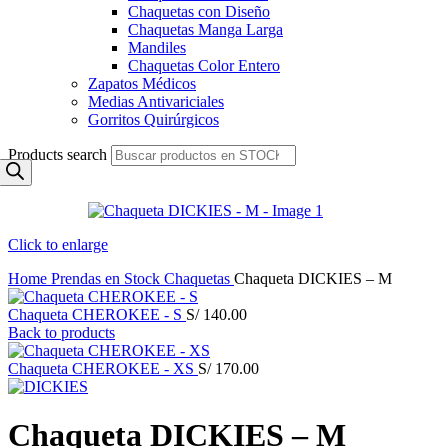
Chaquetas con Diseño
Chaquetas Manga Larga
Mandiles
Chaquetas Color Entero
Zapatos Médicos
Medias Antivariciales
Gorritos Quirúrgicos
Products search
Click to enlarge
Home
Prendas en Stock
Chaquetas
Chaqueta DICKIES – M
Chaqueta CHEROKEE - S
S/
140.00
Back to products
Chaqueta CHEROKEE - XS
S/
170.00
Chaqueta DICKIES – M