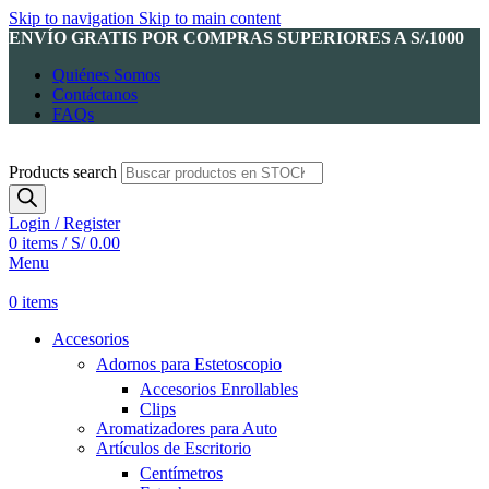
Skip to navigation
Skip to main content
ENVÍO GRATIS POR COMPRAS SUPERIORES A S/.1000
Quiénes Somos
Contáctanos
FAQs
Products search
Login / Register
0
items
/
S/
0.00
Menu
0
items
Accesorios
Adornos para Estetoscopio
Accesorios Enrollables
Clips
Aromatizadores para Auto
Artículos de Escritorio
Centímetros