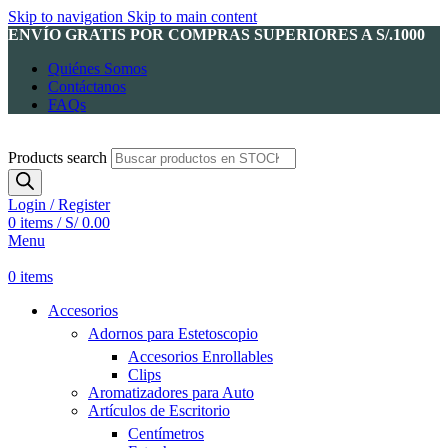
Skip to navigation
Skip to main content
ENVÍO GRATIS POR COMPRAS SUPERIORES A S/.1000
Quiénes Somos
Contáctanos
FAQs
Products search
Login / Register
0
items
/
S/
0.00
Menu
0
items
Accesorios
Adornos para Estetoscopio
Accesorios Enrollables
Clips
Aromatizadores para Auto
Artículos de Escritorio
Centímetros