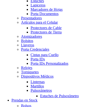
Estuches
Lapiceros
Marcadores de Hojas
Porta Documentos
Presentadores
Artículos para el Celular
Protectores de Cable
Protectores de Tierra
Atomizadores
Bolsitos
Llaveros
Porta Credenciales
Cintas para Cuello
Porta IDs
Porta IDs Personalizados
Relojes
Torniquetes
Dispositivos Médicos
Linternas
Martillos
Pulsoxímetros
Estuches de Pulsoxímetro
Prendas en Stock
Bolsos