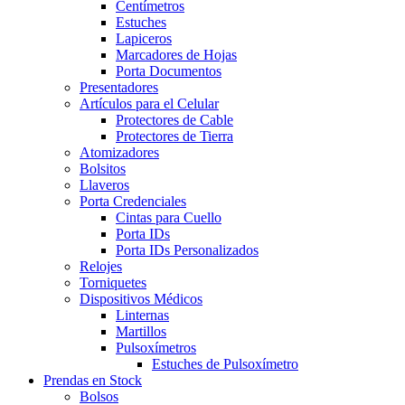
Centímetros
Estuches
Lapiceros
Marcadores de Hojas
Porta Documentos
Presentadores
Artículos para el Celular
Protectores de Cable
Protectores de Tierra
Atomizadores
Bolsitos
Llaveros
Porta Credenciales
Cintas para Cuello
Porta IDs
Porta IDs Personalizados
Relojes
Torniquetes
Dispositivos Médicos
Linternas
Martillos
Pulsoxímetros
Estuches de Pulsoxímetro
Prendas en Stock
Bolsos