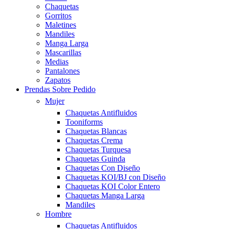
Chaquetas
Gorritos
Maletines
Mandiles
Manga Larga
Mascarillas
Medias
Pantalones
Zapatos
Prendas Sobre Pedido
Mujer
Chaquetas Antifluidos
Tooniforms
Chaquetas Blancas
Chaquetas Crema
Chaquetas Turquesa
Chaquetas Guinda
Chaquetas Con Diseño
Chaquetas KOI/BJ con Diseño
Chaquetas KOI Color Entero
Chaquetas Manga Larga
Mandiles
Hombre
Chaquetas Antifluidos