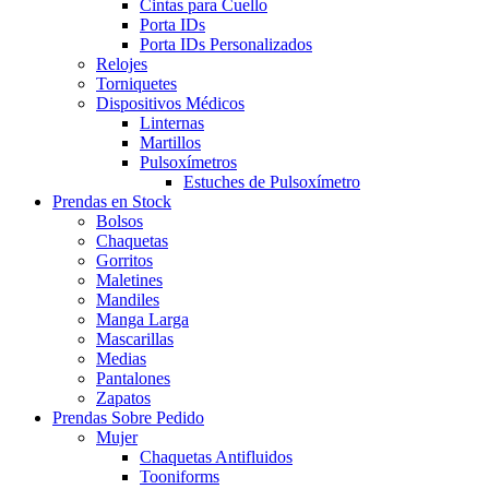
Cintas para Cuello
Porta IDs
Porta IDs Personalizados
Relojes
Torniquetes
Dispositivos Médicos
Linternas
Martillos
Pulsoxímetros
Estuches de Pulsoxímetro
Prendas en Stock
Bolsos
Chaquetas
Gorritos
Maletines
Mandiles
Manga Larga
Mascarillas
Medias
Pantalones
Zapatos
Prendas Sobre Pedido
Mujer
Chaquetas Antifluidos
Tooniforms