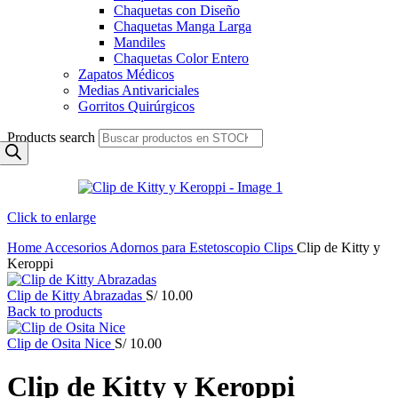
Chaquetas con Diseño
Chaquetas Manga Larga
Mandiles
Chaquetas Color Entero
Zapatos Médicos
Medias Antivariciales
Gorritos Quirúrgicos
Products search
Click to enlarge
Home
Accesorios
Adornos para Estetoscopio
Clips
Clip de Kitty y
Keroppi
Clip de Kitty Abrazadas
S/
10.00
Back to products
Clip de Osita Nice
S/
10.00
Clip de Kitty y Keroppi