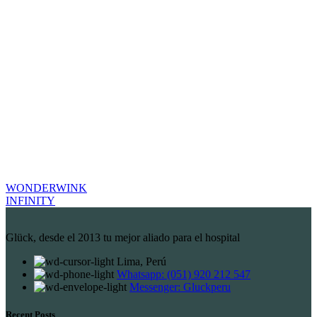
WONDERWINK
INFINITY
Glück, desde el 2013 tu mejor aliado para el hospital
Lima, Perú
Whatsapp: (051) 920 212 547
Messenger: Gluckperu
Recent Posts