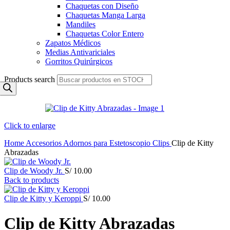
Chaquetas con Diseño
Chaquetas Manga Larga
Mandiles
Chaquetas Color Entero
Zapatos Médicos
Medias Antivariciales
Gorritos Quirúrgicos
Products search
Click to enlarge
Home
Accesorios
Adornos para Estetoscopio
Clips
Clip de Kitty
Abrazadas
Clip de Woody Jr.
S/
10.00
Back to products
Clip de Kitty y Keroppi
S/
10.00
Clip de Kitty Abrazadas