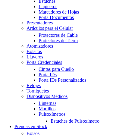
Estuches
Lapiceros
Marcadores de Hojas
Porta Documentos
Presentadores
Artículos para el Celular
Protectores de Cable
Protectores de Tierra
Atomizadores
Bolsitos
Llaveros
Porta Credenciales
Cintas para Cuello
Porta IDs
Porta IDs Personalizados
Relojes
Torniquetes
Dispositivos Médicos
Linternas
Martillos
Pulsoxímetros
Estuches de Pulsoxímetro
Prendas en Stock
Bolsos