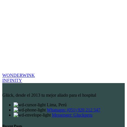
WONDERWINK
INFINITY
Glück, desde el 2013 tu mejor aliado para el hospital
Lima, Perú
Whatsapp: (051) 920 212 547
Messenger: Gluckperu
Recent Posts