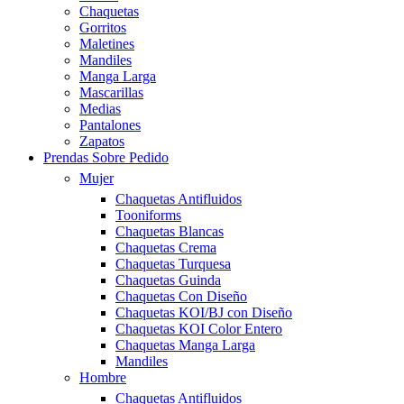
Chaquetas
Gorritos
Maletines
Mandiles
Manga Larga
Mascarillas
Medias
Pantalones
Zapatos
Prendas Sobre Pedido
Mujer
Chaquetas Antifluidos
Tooniforms
Chaquetas Blancas
Chaquetas Crema
Chaquetas Turquesa
Chaquetas Guinda
Chaquetas Con Diseño
Chaquetas KOI/BJ con Diseño
Chaquetas KOI Color Entero
Chaquetas Manga Larga
Mandiles
Hombre
Chaquetas Antifluidos