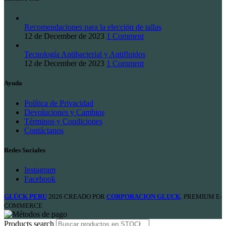
Recomendaciones para la elección de tallas
12 de December de 2023
1 Comment
Tecnología Antibacterial y Antifluidos
12 de December de 2023
1 Comment
Ayuda
Política de Privacidad
Devoluciones y Cambios
Términos y Condiciones
Contáctanos
Redes Sociales
Instagram
Facebook
GLÜCK PERU
2026 CREADO POR
CORPORACION GLUCK
. PREMIUM E-
COMMERCE
Products search