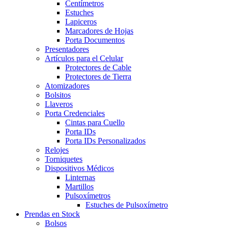
Centímetros
Estuches
Lapiceros
Marcadores de Hojas
Porta Documentos
Presentadores
Artículos para el Celular
Protectores de Cable
Protectores de Tierra
Atomizadores
Bolsitos
Llaveros
Porta Credenciales
Cintas para Cuello
Porta IDs
Porta IDs Personalizados
Relojes
Torniquetes
Dispositivos Médicos
Linternas
Martillos
Pulsoxímetros
Estuches de Pulsoxímetro
Prendas en Stock
Bolsos