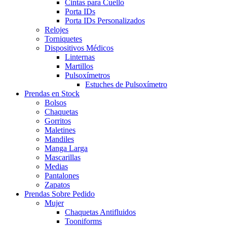
Cintas para Cuello
Porta IDs
Porta IDs Personalizados
Relojes
Torniquetes
Dispositivos Médicos
Linternas
Martillos
Pulsoxímetros
Estuches de Pulsoxímetro
Prendas en Stock
Bolsos
Chaquetas
Gorritos
Maletines
Mandiles
Manga Larga
Mascarillas
Medias
Pantalones
Zapatos
Prendas Sobre Pedido
Mujer
Chaquetas Antifluidos
Tooniforms