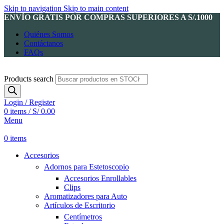
Skip to navigation
Skip to main content
ENVÍO GRATIS POR COMPRAS SUPERIORES A S/.1000
Quiénes Somos
Contáctanos
FAQs
Products search
Login / Register
0
items
/
S/
0.00
Menu
0
items
Accesorios
Adornos para Estetoscopio
Accesorios Enrollables
Clips
Aromatizadores para Auto
Artículos de Escritorio
Centímetros